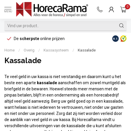
0
MENU
De
scherpste
online prijzen
Op reke
9.1
Home
/
Overig
/
Kassasysteem
/
Kassalade
Kassalade
Te veel geld in uw kassa is niet verstandig en daarom kunt u het
beste een aparte
kassalade
aanschaffen om zowel muntgeld als
briefgeld in de bewaren. Hoewel steeds meer mensen met de
pinpas betalen, blijft in een onderneming als een horecabedrijf
altijd veel geld aanwezig. Berg uw geld goed op in een kassalade,
want helaas is niet iedereen te vertrouwen, niet onder uw gasten
en niet onder uw personeel. Zorg dat zij niet worden verleid door
de aanblik van veel geld in uw kassa. Bij HorecaRama vindt u
verschillende uitvoeringen van de kassalade die u kunt afsluiten