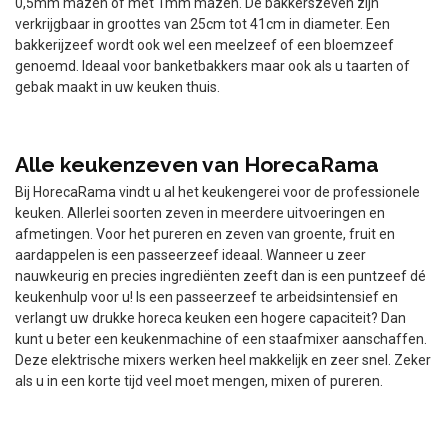
0,5mm mazen of met 1mm mazen. De bakkerszeven zijn
verkrijgbaar in groottes van 25cm tot 41cm in diameter. Een
bakkerijzeef wordt ook wel een meelzeef of een bloemzeef
genoemd. Ideaal voor banketbakkers maar ook als u taarten of
gebak maakt in uw keuken thuis.
Alle keukenzeven van HorecaRama
Bij HorecaRama vindt u al het keukengerei voor de professionele
keuken. Allerlei soorten zeven in meerdere uitvoeringen en
afmetingen. Voor het pureren en zeven van groente, fruit en
aardappelen is een passeerzeef ideaal. Wanneer u zeer
nauwkeurig en precies ingrediënten zeeft dan is een puntzeef dé
keukenhulp voor u! Is een passeerzeef te arbeidsintensief en
verlangt uw drukke horeca keuken een hogere capaciteit? Dan
kunt u beter een keukenmachine of een staafmixer aanschaffen.
Deze elektrische mixers werken heel makkelijk en zeer snel. Zeker
als u in een korte tijd veel moet mengen, mixen of pureren.