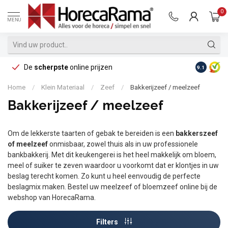
0
MENU
De
scherpste
online prijzen
Op reke
9.1
Home
/
Klein Materiaal
/
Zeef
/
Bakkerijzeef / meelzeef
Bakkerijzeef / meelzeef
Om de lekkerste taarten of gebak te bereiden is een
bakkerszeef
of meelzeef
onmisbaar, zowel thuis als in uw professionele
bankbakkerij. Met dit keukengerei is het heel makkelijk om bloem,
meel of suiker te zeven waardoor u voorkomt dat er klontjes in uw
beslag terecht komen. Zo kunt u heel eenvoudig de perfecte
beslagmix maken. Bestel uw meelzeef of bloemzeef online bij de
webshop van HorecaRama.
Filters