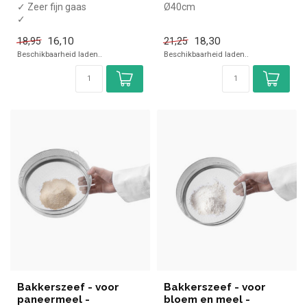
✓ Zeer fijn gaas
Ø40cm
✓
Vaatwasmachinebestendig
16,10
18,30
18,95
21,25
✓ ø35,8cm
Beschikbaarheid laden..
Beschikbaarheid laden..
✓ RVS
Bakkerszeef - voor
Bakkerszeef - voor
paneermeel -
bloem en meel -