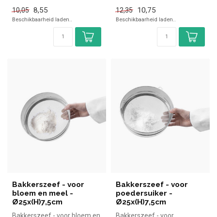
|Hendi simpel en snel kopen
8,55
10,75
10,05
12,35
voor in...
Beschikbaarheid laden..
Beschikbaarheid laden..
Bakkerszeef - voor
Bakkerszeef - voor
bloem en meel -
poedersuiker -
Ø25x(H)7,5cm
Ø25x(H)7,5cm
Bakkerszeef - voor bloem en
Bakkerszeef - voor