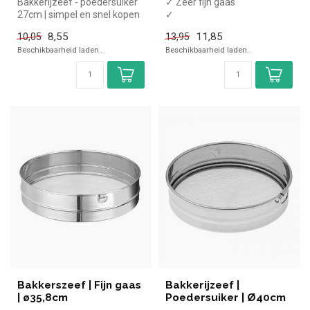
Bakkerijzeef - poedersuiker
✓ Zeer fijn gaas
27cm | simpel en snel kopen
✓
voor in de horeca. Overz...
Vaatwasmachinebestendig
8,55
11,85
10,05
13,95
✓ ø30,8cm
Beschikbaarheid laden..
Beschikbaarheid laden..
✓ RVS
Bakkerszeef | Fijn gaas
Bakkerijzeef |
| ø35,8cm
Poedersuiker | Ø40cm