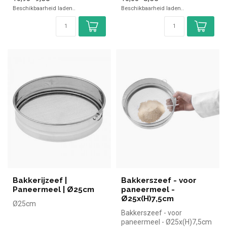
✓ RVS
Beschikbaarheid laden..
Beschikbaarheid laden..
✓ Breedte 12,5 cm, d...
Bakkerijzeef |
Bakkerszeef - voor
Paneermeel | Ø25cm
paneermeel -
Ø25x(H)7,5cm
Ø25cm
Bakkerszeef - voor
paneermeel - Ø25x(H)7,5cm