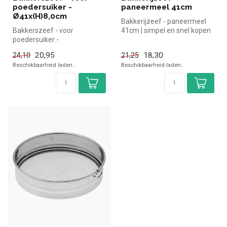
poedersuiker -
paneermeel 41cm
Ø41x(H)8,0cm
Bakkerijzeef - paneermeel
Bakkerszeef - voor
41cm | simpel en snel kopen
poedersuiker -
voor in de horeca. Overzic...
Ø41x(H)8,0cm |Hendi simpel
20,95
18,30
24,10
21,25
en snel kopen voor ...
Beschikbaarheid laden..
Beschikbaarheid laden..