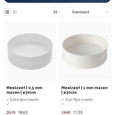
Meelzeef | 0,5 mm
Meelzeef | 1 mm mazen
mazen | ø30cm
| ø30cm
✓ Extra fijne mazen
✓ Zeer fijne mazen
✓
✓
Vaatwasmachinebestendig
Vaatwasmachinebestendig
18,65
17,55
20,75
19,50
✓ ø30cm
✓ ø30cm