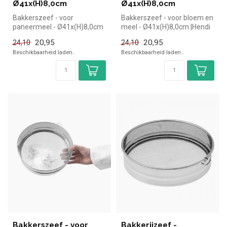
Ø41x(H)8,0cm
Ø41x(H)8,0cm
Bakkerszeef - voor
Bakkerszeef - voor bloem en
paneermeel - Ø41x(H)8,0cm
meel - Ø41x(H)8,0cm |Hendi
|Hendi simpel en snel kopen
simpel en snel kopen voor...
20,95
20,95
24,10
24,10
voor in...
Beschikbaarheid laden..
Beschikbaarheid laden..
Bakkerszeef - voor
Bakkerijzeef -