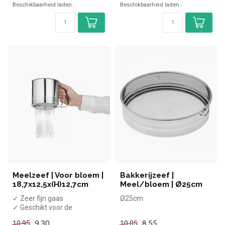
Beschikbaarheid laden..
Beschikbaarheid laden..
✓ Polypropyleen (kunsts...
✓ Polypropyleen (kunstst...
Meelzeef | Voor bloem |
Bakkerijzeef |
18,7x12,5x(H)12,7cm
Meel/bloem | Ø25cm
✓ Zeer fijn gaas
Ø25cm
✓ Geschikt voor de
vaatwasmachine
9,30
8,55
10,95
10,05