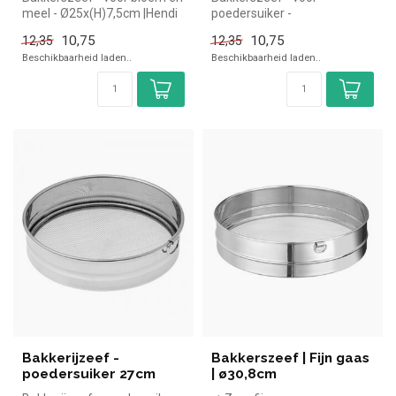
meel - Ø25x(H)7,5cm |Hendi
poedersuiker -
simpel en snel kopen voor...
Ø25x(H)7,5cm |Hendi simpel
10,75
10,75
12,35
12,35
en snel kopen voor ...
Beschikbaarheid laden..
Beschikbaarheid laden..
Bakkerijzeef -
Bakkerszeef | Fijn gaas
poedersuiker 27cm
| ø30,8cm