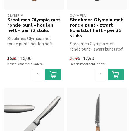
OLYMPIA
OLYMPIA
Steakmes Olympia met
Steakmes Olympia met
ronde punt - houten
ronde punt - zwart
heft - per 12 stuks
kunststof heft - per 12
stuks
Steakmes Olympia met
ronde punt - houten heft
Steakmes Olympia met
Olympia simpel en snel
ronde punt - zwart kunststof
kopen voor ...
heft Olympia simpel en snel
13,00
17,90
16,35
20,75
ko...
Beschikbaarheid laden..
Beschikbaarheid laden..