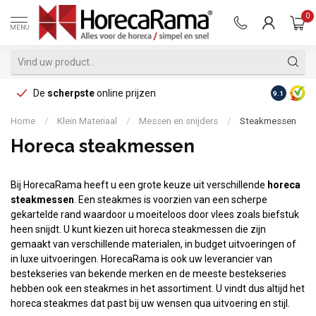
0
MENU
De
scherpste
online prijzen
Op reke
9.1
Home
/
Klein Materiaal
/
Messen en snijders
/
Steakmessen
Horeca steakmessen
Bij HorecaRama heeft u een grote keuze uit verschillende
horeca
steakmessen
. Een steakmes is voorzien van een scherpe
gekartelde rand waardoor u moeiteloos door vlees zoals biefstuk
heen snijdt. U kunt kiezen uit horeca steakmessen die zijn
gemaakt van verschillende materialen, in budget uitvoeringen of
in luxe uitvoeringen. HorecaRama is ook uw leverancier van
bestekseries van bekende merken en de meeste bestekseries
hebben ook een steakmes in het assortiment. U vindt dus altijd het
horeca steakmes dat past bij uw wensen qua uitvoering en stijl.