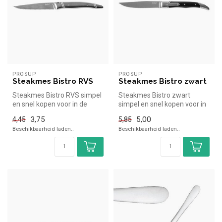
PROSUP
PROSUP
Steakmes Bistro RVS
Steakmes Bistro zwart
Steakmes Bistro RVS simpel
Steakmes Bistro zwart
en snel kopen voor in de
simpel en snel kopen voor in
horeca. Overzichtelijk bekij...
de horeca. Overzichtelijk
3,75
5,00
4,45
5,85
bek...
Beschikbaarheid laden..
Beschikbaarheid laden..