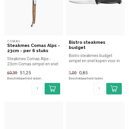
COMAS
Bistro steakmes
Steakmes Comas Alps -
budget
23cm - per 6 stuks
Bistro steakmes budget
Steakmes Comas Alps -
simpel en snel kopen voor in
23cm Comas simpel en snel
de horeca. Overzichtelijk be...
kopen voor in de horeca.
51,25
0,85
60,30
1,00
Overzic...
Beschikbaarheid laden..
Beschikbaarheid laden..