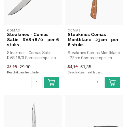
COMAS
COMAS
Steakmes - Comas
Steakmes Comas
Satin - RVS 18/0 - per 6
Montblanc - 23cm - per
stuks
6 stuks
Steakmes - Comas Satin -
Steakmes Comas Montblanc
RVS 18/0 Comas simpel en
- 23cm Comas simpel en
snel kopen voor in de horeca.
snel kopen voor in de horeca.
29,90
51,35
35,15
54,10
...
O...
Beschikbaarheid laden..
Beschikbaarheid laden..