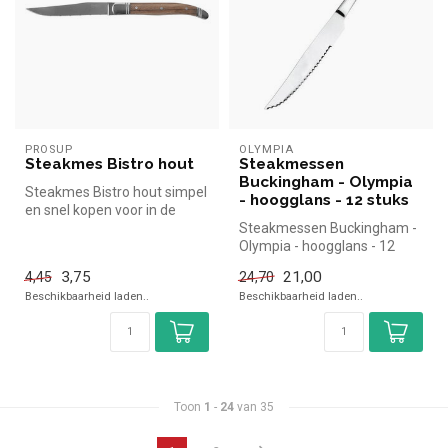
PROSUP
OLYMPIA
Steakmes Bistro hout
Steakmessen
Buckingham - Olympia
Steakmes Bistro hout simpel
- hoogglans - 12 stuks
en snel kopen voor in de
horeca. Overzichtelijk beki...
Steakmessen Buckingham -
Olympia - hoogglans - 12
stuks | Simpel en snel kopen
3,75
21,00
4,45
24,70
v...
Beschikbaarheid laden..
Beschikbaarheid laden..
Toon
1
-
24
van 35