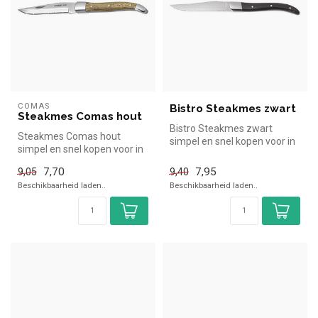
COMAS
Bistro Steakmes zwart
Steakmes Comas hout
Bistro Steakmes zwart
Steakmes Comas hout
simpel en snel kopen voor in
simpel en snel kopen voor in
de horeca. Overzichtelijk
de horeca. Overzichtelijk
bek...
7,70
7,95
9,05
9,40
bekij...
Beschikbaarheid laden..
Beschikbaarheid laden..