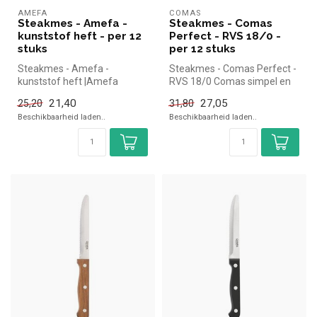
AMEFA
COMAS
Steakmes - Amefa -
Steakmes - Comas
kunststof heft - per 12
Perfect - RVS 18/0 -
stuks
per 12 stuks
Steakmes - Amefa -
Steakmes - Comas Perfect -
kunststof heft |Amefa
RVS 18/0 Comas simpel en
simpel en snel kopen voor in
snel kopen voor in de
21,40
27,05
25,20
31,80
de horeca....
horeca...
Beschikbaarheid laden..
Beschikbaarheid laden..