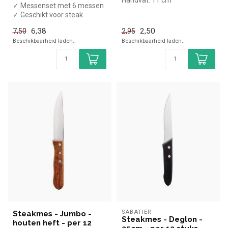
Handvat: 11 cm
✓ Messenset met 6 messen
Dikte: 1,3 mm
✓ Geschikt voor steak
6,38
2,50
7,50
2,95
Beschikbaarheid laden..
Beschikbaarheid laden..
SABATIER
Steakmes - Jumbo -
Steakmes - Deglon -
houten heft - per 12