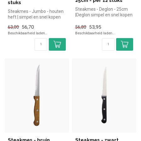
25cm - per 12 stuks
stuks
Steakmes - Deglon - 25cm
Steakmes - Jumbo - houten
|Deglon simpel en snel kopen
heft | simpel en snel kopen
voor in de horeca. Overzic...
voor in de horeca. Overzic...
56,70
53,95
63,00
56,80
Beschikbaarheid laden..
Beschikbaarheid laden..
Steakmes - bruin
Steakmes - zwart