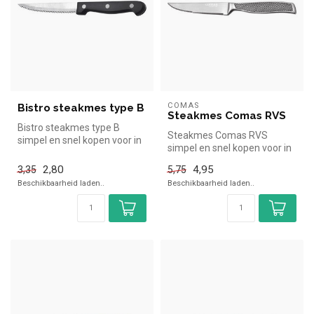
COMAS
Bistro steakmes type B
Steakmes Comas RVS
Bistro steakmes type B
Steakmes Comas RVS
simpel en snel kopen voor in
simpel en snel kopen voor in
de horeca. Overzichtelijk be...
de horeca. Overzichtelijk
2,80
4,95
3,35
5,75
bekijk...
Beschikbaarheid laden..
Beschikbaarheid laden..