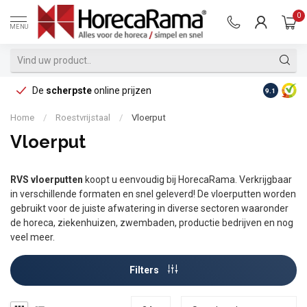
0
MENU
De
scherpste
online prijzen
Op reke
9.1
Home
/
Roestvrijstaal
/
Vloerput
Vloerput
RVS vloerputten
koopt u eenvoudig bij HorecaRama. Verkrijgbaar
in verschillende formaten en snel geleverd! De vloerputten worden
gebruikt voor de juiste afwatering in diverse sectoren waaronder
de horeca, ziekenhuizen, zwembaden, productie bedrijven en nog
veel meer.
Filters