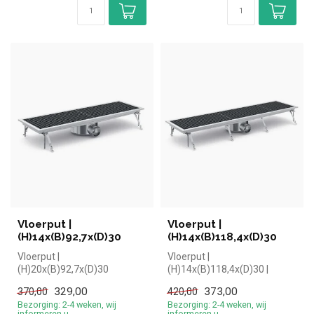
Vloerput |
Vloerput |
(H)14x(B)92,7x(D)30
(H)14x(B)118,4x(D)30
Vloerput |
Vloerput |
(H)20x(B)92,7x(D)30
(H)14x(B)118,4x(D)30 |
simpel en snel kopen voor in
329,00
373,00
370,00
420,00
de horeca. Overzi...
Bezorging: 2-4 weken, wij
Bezorging: 2-4 weken, wij
informeren u
informeren u