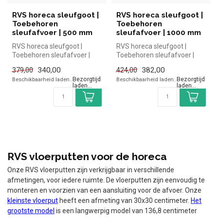
RVS horeca sleufgoot |
RVS horeca sleufgoot |
Toebehoren
Toebehoren
sleufafvoer | 500 mm
sleufafvoer | 1000 mm
RVS horeca sleufgoot |
RVS horeca sleufgoot |
Toebehoren sleufafvoer |
Toebehoren sleufafvoer |
500 mm
1000 mm
340,00
382,00
379,00
424,00
Beschikbaarheid laden..
Beschikbaarheid laden..
RVS vloerputten voor de horeca
Onze RVS vloerputten zijn verkrijgbaar in verschillende
afmetingen, voor iedere ruimte. De vloerputten zijn eenvoudig te
monteren en voorzien van een aansluiting voor de afvoer. Onze
kleinste vloerput
heeft een afmeting van 30x30 centimeter.
Het
grootste model
is een langwerpig model van 136,8 centimeter