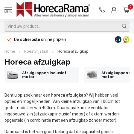
0
MENU
De
scherpste
online prijzen
Op reke
9.1
Home
/
Roestvrijstaal
/
Horeca afzuigkap
Horeca afzuigkap
Afzuigkappen inclusief
Afzuigkappen z
motor
motor
Bent u op zoek naar een
horeca afzuigkap
? Wij hebben veel
opties en mogelijkheden. Van kleine afzuigkap van 100cm tot
grote modellen van 400cm. Daarnaast kan de ventilator
ingebouwd zijn (afzuigkap inclusief motor) of extern worden
opgesteld (in combinatie met een afzuigkap zonder motor).
Daarnaast is het van groot belang dat de capaciteit goed is