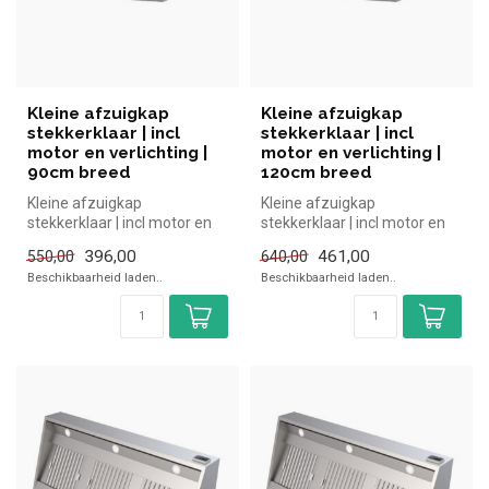
Kleine afzuigkap
Kleine afzuigkap
stekkerklaar | incl
stekkerklaar | incl
motor en verlichting |
motor en verlichting |
90cm breed
120cm breed
Kleine afzuigkap
Kleine afzuigkap
stekkerklaar | incl motor en
stekkerklaar | incl motor en
verlichting | 90cm breed, bij
verlichting | 120cm breed, bij
396,00
461,00
550,00
640,00
Hore...
Hor...
Beschikbaarheid laden..
Beschikbaarheid laden..