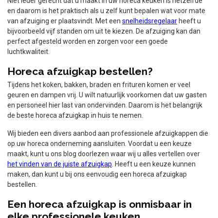
Niet ieder gerecht dat u maakt in uw horeca keuken is hetzelfde
en daarom is het praktisch als u zelf kunt bepalen wat voor mate
van afzuiging er plaatsvindt. Met een
snelheidsregelaar
heeft u
bijvoorbeeld vijf standen om uit te kiezen. De afzuiging kan dan
perfect afgesteld worden en zorgen voor een goede
luchtkwaliteit.
Horeca afzuigkap bestellen?
Tijdens het koken, bakken, braden en frituren komen er veel
geuren en dampen vrij. U wilt natuurlijk voorkomen dat uw gasten
en personeel hier last van ondervinden. Daarom is het belangrijk
de beste horeca afzuigkap in huis te nemen.
Wij bieden een divers aanbod aan professionele afzuigkappen die
op uw horeca onderneming aansluiten. Voordat u een keuze
maakt, kunt u ons blog doorlezen waar wij u alles vertellen over
het vinden van de juiste afzuigkap
. Heeft u een keuze kunnen
maken, dan kunt u bij ons eenvoudig een horeca afzuigkap
bestellen.
Een horeca afzuigkap is onmisbaar in
elke professionele keuken