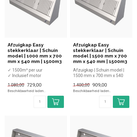
Afzuigkap Easy
Afzuigkap Easy
stekkerklaar | Schuin
stekkerklaar | Schuin
model | 1000 mm x 700
model | 1500 mm x 700
mm x 540 mm | 1500m3
mm x 540 mm | 1500m3
✓ 1500m³ per uur
Afzuigkap | Schuin model |
✓ Inclusief motor
1500 mm x 700 mm x 540
✓ Muurbevestiging
mm
729,00
909,00
1.080,00
1.400,00
✓ Plug & play
Beschikbaarheid laden..
Beschikbaarheid laden..
✓ Breedte...