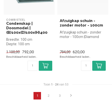
COMBISTEEL
Afzuigkap schuin -
Condenskap |
zonder motor - 100cm
Doosmodel |
(B)100x(D)100x(H)400
Afzuigkap schuin - zonder
motor - 100cm |Diamond
Breedte: 100 cm
simpel en snel kopen voor in
Diepte: 100 cm
de...
Hoogte: 40 cm
792,00
620,00
1.100,00
794,00
Beschikbaarheid laden..
Beschikbaarheid laden..
Toon
1
-
24
van 53
1
2
3