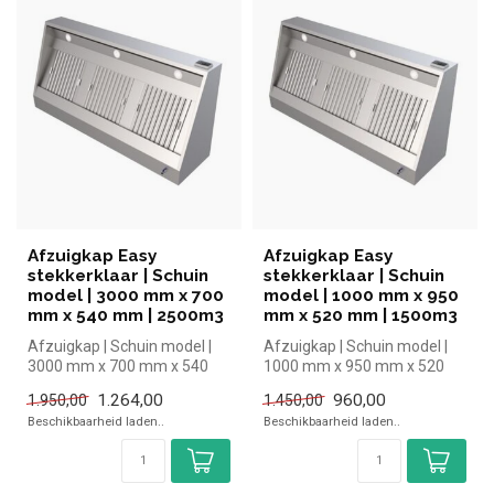
Afzuigkap Easy
Afzuigkap Easy
stekkerklaar | Schuin
stekkerklaar | Schuin
model | 3000 mm x 700
model | 1000 mm x 950
mm x 540 mm | 2500m3
mm x 520 mm | 1500m3
Afzuigkap | Schuin model |
Afzuigkap | Schuin model |
3000 mm x 700 mm x 540
1000 mm x 950 mm x 520
mm| Ecoinox simpel en snel
mm
1.264,00
960,00
1.950,00
1.450,00
kop...
Beschikbaarheid laden..
Beschikbaarheid laden..