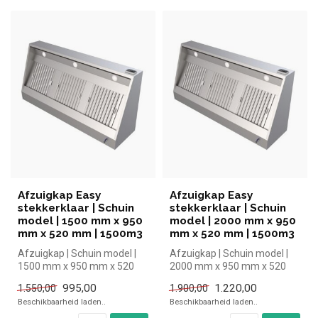
Afzuigkap Easy
Afzuigkap Easy
stekkerklaar | Schuin
stekkerklaar | Schuin
model | 1500 mm x 950
model | 2000 mm x 950
mm x 520 mm | 1500m3
mm x 520 mm | 1500m3
Afzuigkap | Schuin model |
Afzuigkap | Schuin model |
1500 mm x 950 mm x 520
2000 mm x 950 mm x 520
mm
mm| Ecoinox simpel en snel
995,00
1.220,00
1.550,00
1.900,00
kop...
Beschikbaarheid laden..
Beschikbaarheid laden..