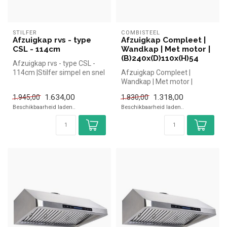
STILFER
COMBISTEEL
Afzuigkap rvs - type
Afzuigkap Compleet |
CSL - 114cm
Wandkap | Met motor |
(B)240x(D)110x(H)54
Afzuigkap rvs - type CSL -
114cm |Stilfer simpel en snel
Afzuigkap Compleet |
kopen voor in de horeca...
Wandkap | Met motor |
(B)240x(D)110x(H)54cm
1.634,00
1.318,00
1.945,00
1.830,00
Beschikbaarheid laden..
Beschikbaarheid laden..