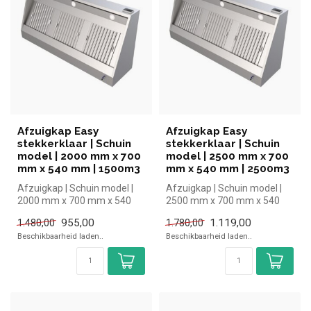
Afzuigkap Easy
Afzuigkap Easy
stekkerklaar | Schuin
stekkerklaar | Schuin
model | 2000 mm x 700
model | 2500 mm x 700
mm x 540 mm | 1500m3
mm x 540 mm | 2500m3
Afzuigkap | Schuin model |
Afzuigkap | Schuin model |
2000 mm x 700 mm x 540
2500 mm x 700 mm x 540
mm| Ecoinox simpel en snel
mm| Ecoinox simpel en snel
955,00
1.119,00
1.480,00
1.780,00
kop...
kop...
Beschikbaarheid laden..
Beschikbaarheid laden..