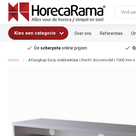
Kies een categorie
Over ons
Referenties
On
De
scherpste
online prijzen
O
Home
/
Afzuigkap Easy stekkerklaar | Recht doosmodel | 1000 mm 