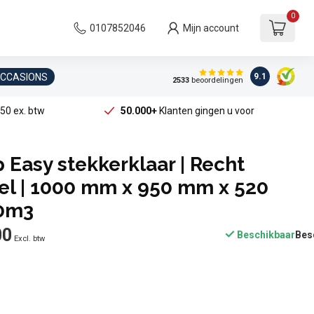
0
0107852046
Mijn account
OCCASIONS
9.1
2533
beoordelingen
50 ex. btw
50.000+
Klanten gingen u voor
 Easy stekkerklaar | Recht
l | 1000 mm x 950 mm x 520
0m3
00
Beschikbaar
Excl. btw