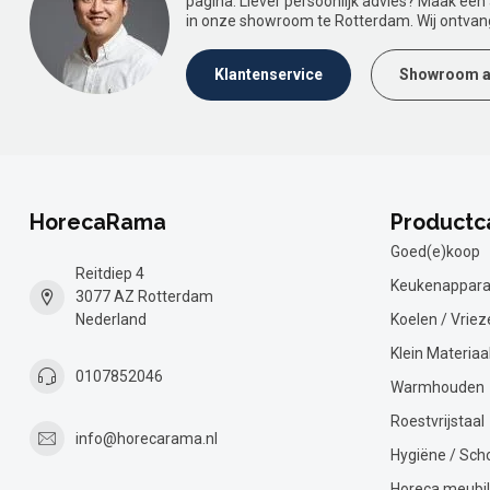
pagina. Liever persoonlijk advies? Maak ee
in onze showroom te Rotterdam. Wij ontvan
Klantenservice
Showroom a
HorecaRama
Productc
Goed(e)koop
Reitdiep 4
Keukenappara
3077 AZ Rotterdam
Nederland
Koelen / Vriez
Klein Materiaa
0107852046
Warmhouden
Roestvrijstaal
info@horecarama.nl
Hygiëne / Sc
Horeca meubil