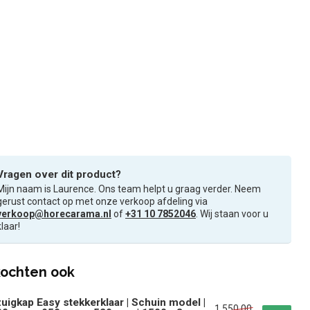
Vragen over dit product?
Mijn naam is Laurence. Ons team helpt u graag verder. Neem
gerust contact op met onze verkoop afdeling via
verkoop@horecarama.nl
of
+31 10 7852046
. Wij staan voor u
klaar!
ochten ook
uigkap Easy stekkerklaar | Schuin model |
1.550,00