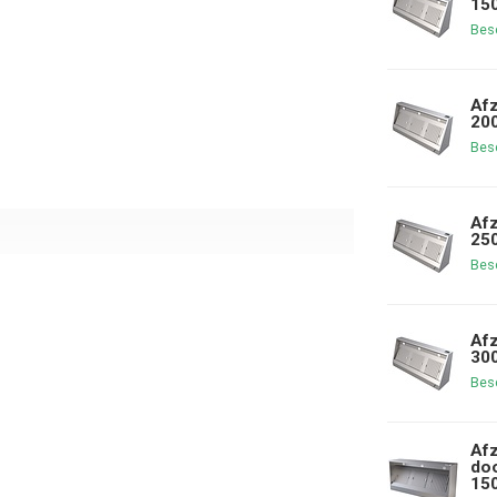
15
Bes
Afz
20
Bes
Afz
25
Bes
Afz
30
Bes
Afz
do
15