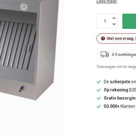
Lees meer
.
Stel een vraag,
3-5 werkdage
Toevoegen om te verge
De
scherpste
onl
Op rekening
B2B
Gratis bezorgi
50.000+
Klanten 