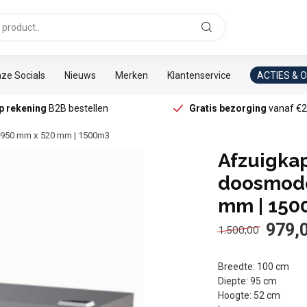
ze Socials
Nieuws
Merken
Klantenservice
ACTIES & 
p rekening
B2B bestellen
Gratis bezorging
vanaf €2
x 950 mm x 520 mm | 1500m3
Afzuigkap
doosmode
mm | 150
979,
1.500,00
Breedte: 100 cm
Diepte: 95 cm
Hoogte: 52 cm