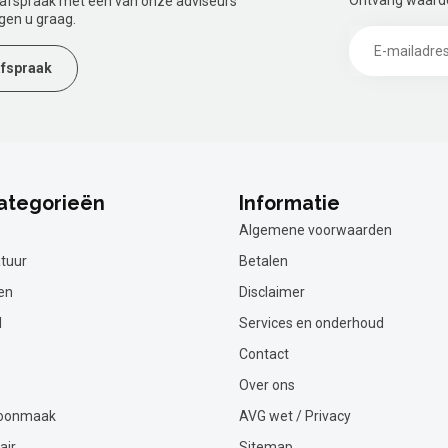
Ontvang waardev
n afspraak met een van onze adviseurs
gen u graag.
fspraak
ategorieën
Informatie
Algemene voorwaarden
tuur
Betalen
en
Disclaimer
l
Services en onderhoud
Contact
Over ons
hoonmaak
AVG wet / Privacy
air
Sitemap