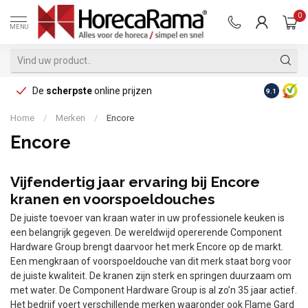
0
MENU
De
scherpste
online prijzen
Op reke
9.1
Home
/
Merken
/
Encore
Encore
Vijfendertig jaar ervaring bij Encore
kranen en voorspoeldouches
De juiste toevoer van kraan water in uw professionele keuken is
een belangrijk gegeven. De wereldwijd opererende Component
Hardware Group brengt daarvoor het merk Encore op de markt.
Een mengkraan of voorspoeldouche van dit merk staat borg voor
de juiste kwaliteit. De kranen zijn sterk en springen duurzaam om
met water. De Component Hardware Group is al zo’n 35 jaar actief.
Het bedrijf voert verschillende merken waaronder ook Flame Gard