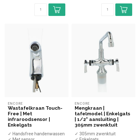
ENCORE
ENCORE
Wastafelkraan Touch-
Mengkraan |
Free | Met
tafelmodel | Enkelgats
infraroodsensor |
| 1/2" aansluiting |
Enkelgats
305mm zwenktuit
✓ Handsfree handenwassen
✓ 305mm zwenktuit
✓ Met sensor
✓ Enkelgats