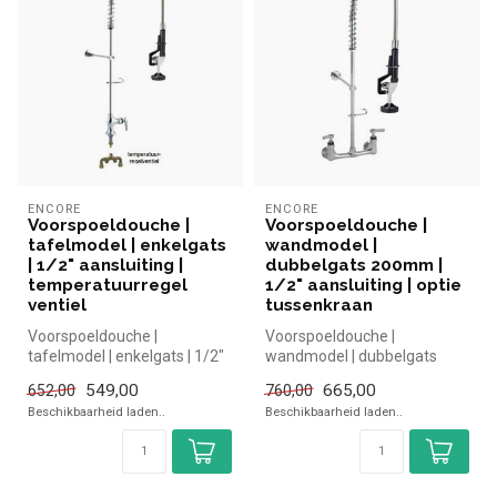
ENCORE
ENCORE
Voorspoeldouche |
Voorspoeldouche |
tafelmodel | enkelgats
wandmodel |
| 1/2" aansluiting |
dubbelgats 200mm |
temperatuurregel
1/2" aansluiting | optie
ventiel
tussenkraan
Voorspoeldouche |
Voorspoeldouche |
tafelmodel | enkelgats | 1/2"
wandmodel | dubbelgats
aansluiting |
200mm | 1/2" aansluiting |
549,00
665,00
652,00
760,00
temperatuurregel v...
optie tussen...
Beschikbaarheid laden..
Beschikbaarheid laden..