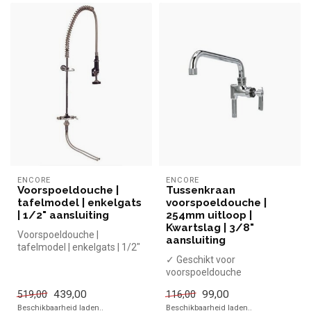
ENCORE
ENCORE
Voorspoeldouche |
Tussenkraan
tafelmodel | enkelgats
voorspoeldouche |
| 1/2" aansluiting
254mm uitloop |
Kwartslag | 3/8"
Voorspoeldouche |
aansluiting
tafelmodel | enkelgats | 1/2"
aansluiting |Encore simpel en
✓ Geschikt voor
sn...
voorspoeldouche
✓ 8,3 Liter per minuut
439,00
99,00
519,00
116,00
✓ Volledig zwenkbaar
Beschikbaarheid laden..
Beschikbaarheid laden..
✓...