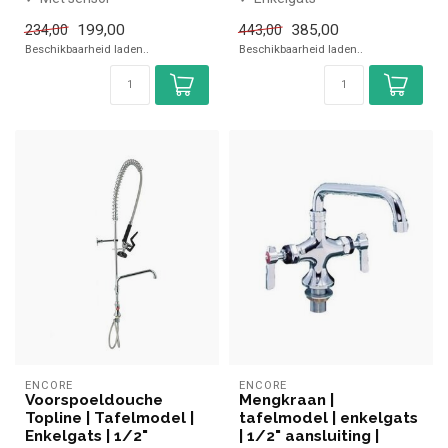
✓ Enkelgats
✓ NSF-gecertificeerd
199,00
385,00
234,00
443,00
✓ 1/2" aansluiting
✓ 1/2" aansluiting
Beschikbaarheid laden..
Beschikbaarheid laden..
✓ Inclu...
ENCORE
ENCORE
Voorspoeldouche
Mengkraan |
Topline | Tafelmodel |
tafelmodel | enkelgats
Enkelgats | 1/2"
| 1/2" aansluiting |