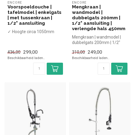
ENCORE
ENCORE
Voorspoeldouche |
Mengkraan |
tafelmodel | enkelgats
wandmodel |
| met tussenkraan |
dubbelgats 200mm |
1/2" aansluiting
1/2" aansluiting |
verlengde hals 450mm
✓ Hoogte circa 1050mm
Mengkraan | wandmodel |
dubbelgats 200mm | 1/2"
aansluiting | verlengde hals
299,00
249,00
436,00
310,00
450...
Beschikbaarheid laden..
Beschikbaarheid laden..