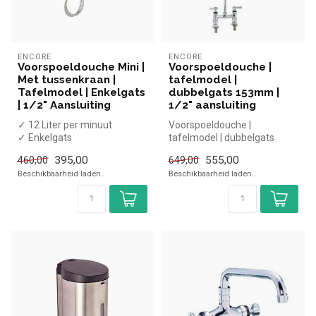
ENCORE
ENCORE
Voorspoeldouche Mini |
Voorspoeldouche |
Met tussenkraan |
tafelmodel |
Tafelmodel | Enkelgats
dubbelgats 153mm |
| 1/2" Aansluiting
1/2" aansluiting
✓ 12 Liter per minuut
Voorspoeldouche |
✓ Enkelgats
tafelmodel | dubbelgats
✓ Met tussenkraan
153mm | 1/2" aansluiting
395,00
555,00
460,00
649,00
✓ NSF-gecertificeerd
|Encore simpe...
Beschikbaarheid laden..
Beschikbaarheid laden..
✓ 1...