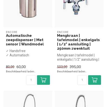
ENCORE
ENCORE
Automatische
Mengkraan |
zeepdispenser | Met
tafelmodel | enkelgats
sensor | Wandmodel
| 1/2" aansluiting |
250mm zwenktuit
✓ Handsfree
✓ Automatisch
Mengkraan | tafelmodel |
✓ Wandmodel
enkelgats | 1/2" aansluiting |
✓ Inclusief montagekit
250mm zwenktuit |Encore ...
60,00
395,00
80,00
503,00
x Batterijen ni...
Beschikbaarheid laden..
Beschikbaarheid laden..