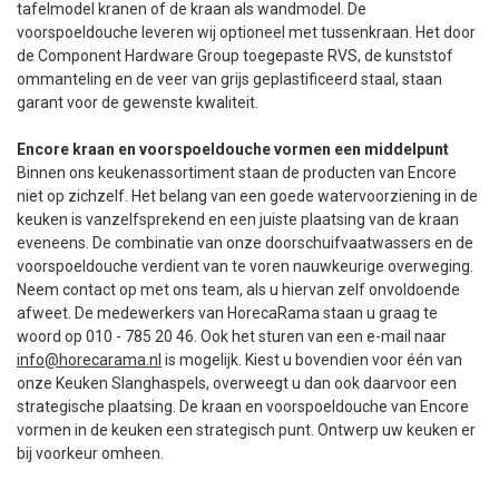
tafelmodel kranen of de kraan als wandmodel. De
voorspoeldouche leveren wij optioneel met tussenkraan. Het door
de Component Hardware Group toegepaste RVS, de kunststof
ommanteling en de veer van grijs geplastificeerd staal, staan
garant voor de gewenste kwaliteit.
Encore kraan en voorspoeldouche vormen een middelpunt
Binnen ons keukenassortiment staan de producten van Encore
niet op zichzelf. Het belang van een goede watervoorziening in de
keuken is vanzelfsprekend en een juiste plaatsing van de kraan
eveneens. De combinatie van onze doorschuifvaatwassers en de
voorspoeldouche verdient van te voren nauwkeurige overweging.
Neem contact op met ons team, als u hiervan zelf onvoldoende
afweet. De medewerkers van HorecaRama staan u graag te
woord op 010 - 785 20 46. Ook het sturen van een e-mail naar
info@horecarama.nl
is mogelijk. Kiest u bovendien voor één van
onze Keuken Slanghaspels, overweegt u dan ook daarvoor een
strategische plaatsing. De kraan en voorspoeldouche van Encore
vormen in de keuken een strategisch punt. Ontwerp uw keuken er
bij voorkeur omheen.