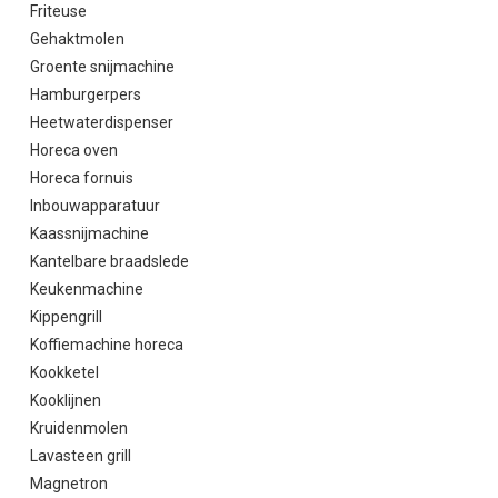
Friteuse
Gehaktmolen
Groente snijmachine
Hamburgerpers
Heetwaterdispenser
Horeca oven
Horeca fornuis
Inbouwapparatuur
Kaassnijmachine
Kantelbare braadslede
Keukenmachine
Kippengrill
Koffiemachine horeca
Kookketel
Kooklijnen
Kruidenmolen
Lavasteen grill
Magnetron