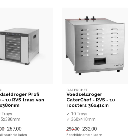
DI
CATERCHEF
dseldroger Profi
Voedseldroger
e - 10 RVS trays van
CaterChef - RVS - 10
5x380mm
roosters 36x41cm
 Trays
✓ 10 Trays
95x380mm
✓ 360x410mm
000 Watt
✓ 1000 Watt
267,00
232,00
00
250,00
0 Volt
✓ 230 Volt
ikbaarheid laden..
Beschikbaarheid laden..