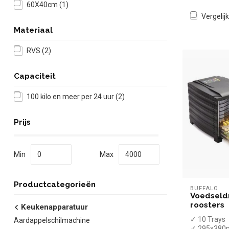
60X40cm
(1)
Vergelijk
Materiaal
RVS
(2)
Capaciteit
100 kilo en meer per 24 uur
(2)
Prijs
Min
Max
Productcategorieën
BUFFALO
Voedseldr
roosters
Keukenapparatuur
✓ 10 Trays
Aardappelschilmachine
✓ 295x38