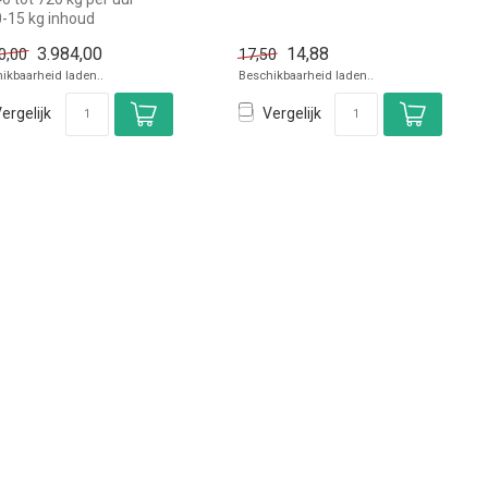
✓ -40 tot +90 graden
-15 kg inhoud
✓ Stapelbaar
rrijdbaar
3.984,00
14,88
0,00
17,50
0 Volt, 550 Watt
ikbaarheid laden..
Beschikbaarheid laden..
ergelijk
Vergelijk