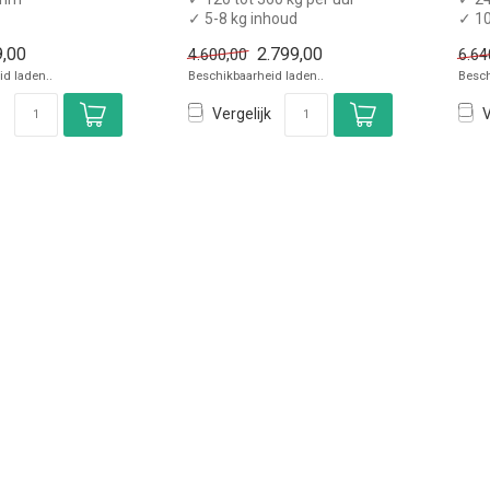
✓ 5-8 kg inhoud
✓ 10
✓ Verrijdbaar
✓ Ve
,00
2.799,00
4.600,00
6.64
✓ 230 Volt, 550 Watt
✓ 23
d laden..
Beschikbaarheid laden..
Besch
Vergelijk
V