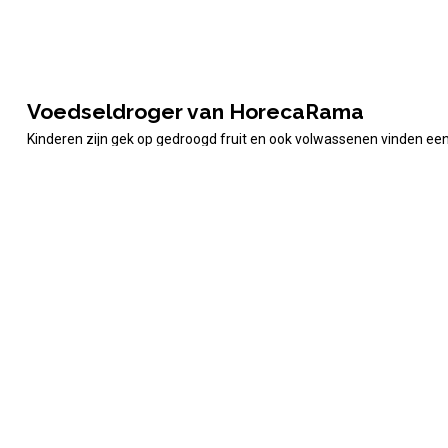
Voedseldroger van HorecaRama
Kinderen zijn gek op gedroogd fruit en ook volwassenen vinden ee
fruit repen als snack. Voedseldrogers zijn ook geschikt voor het dro
HorecaRama kunt u kiezen uit verschillende modellen. De voedseldr
temperatuur is instelbaar van 35 graden voor langzaam drogen tot 
Alles voor de professionele keuken
Wilt u in uw professionele keuken kunnen beschikken over geweldi
uitvoeringen maar bijvoorbeeld ook een zeer grote keus uit hetelu
en voor een groot aantal magnetrons. Ook voor alle benodigde acc
Vraag en antwoord over Voedseldrogers