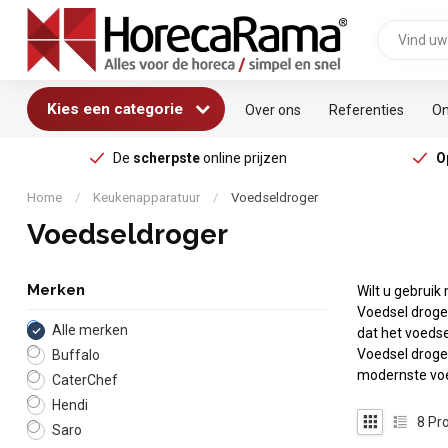
Kies een categorie
Over ons
Referenties
On
De
scherpste
online prijzen
O
Home
/
Keukenapparatuur
/
Voedseldroger
Voedseldroger
Merken
Wilt u gebrui
Voedsel drogen 
Alle merken
dat het voedse
Voedsel droge
Buffalo
modernste voe
CaterChef
Hendi
8
Pro
Saro