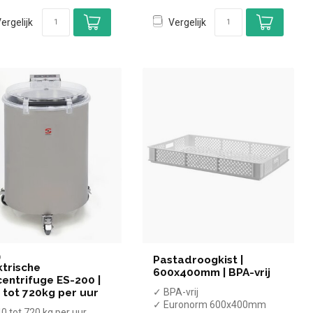
ergelijk
Vergelijk
O
Pastadroogkist |
ktrische
600x400mm | BPA-vrij
centrifuge ES-200 |
 tot 720kg per uur
✓ BPA-vrij
✓ Euronorm 600x400mm
0 tot 720 kg per uur