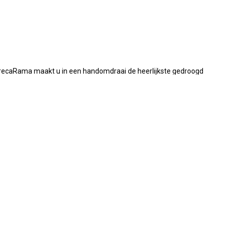
HorecaRama maakt u in een handomdraai de heerlijkste gedroogd
uin drogen in de voedseldroger en het hele jaar door gebruiken. Bij
nststof en is voorzien van 6 roestvrijstalen roosters. De
uit eigen tuin uit de voedseldroger van HorecaRama.
horeca van HorecaRama. Voedseldrogers in verschillende
st, Rational ovens (steamers), rookovens in verschillende modellen
ldig assortiment.