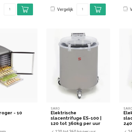
Vergelijk
V
SARO
SAR
oger - 10
Elektrische
Ele
slacentrifuge ES-100 |
sla
120 tot 360kg per uur
240
0mm
✓ 120 tot 360 kg per uur
✓ 24