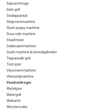
Sapcentrifuge
Sate grill
Sealapparaat
Slagroommachine
Slush puppy machine
Sous vide machine
Staafmixer
Suikerspinmachine
Sushi machine & benodigdheden
Teppanyaki grill
Tosti ijzer
Vacumeermachine
Vleessnijmachine
Voedseldroger
Wafelijzer
Watergrill
Woktafel
Worstenvuller