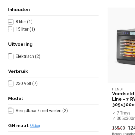
Inhouden
8 liter
(1)
15 liter
(1)
Uitvoering
Elektrisch
(2)
Verbruik
230 Volt
(7)
HENDI
Voedseld
Model
Line - 7 R
305x300
Verrijdbaar / met wielen
(2)
✓ 7 Trays
✓ 305x30
✓ 500 Watt
GN maat
Uitleg
124
165,00
✓ 230 Volt
Beschikbaarhei