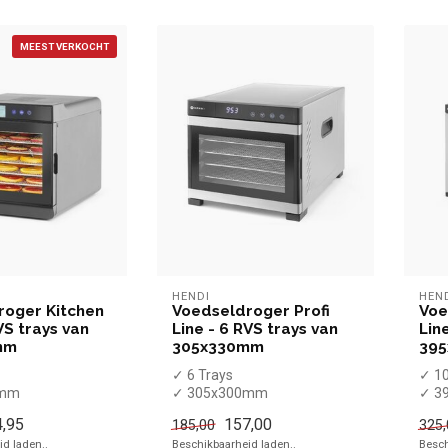
MEEST VERKOCHT
HENDI
HEN
roger Kitchen
Voedseldroger Profi
Voe
VS trays van
Line - 6 RVS trays van
Lin
mm
305x330mm
39
✓ 6 Trays
✓ 10
0mm
✓ 305x300mm
✓ 3
✓ 600 Watt
✓ 1
,95
157,00
185,00
325,
✓ 230 Volt
✓ 23
d laden..
Beschikbaarheid laden..
Besch