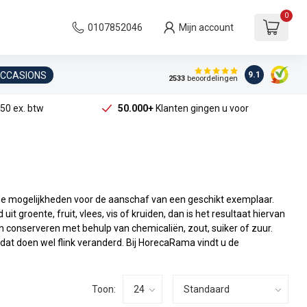
0
0107852046
Mijn account
OCCASIONS
9.1
2533
beoordelingen
50 ex. btw
50.000+
Klanten gingen u voor
de mogelijkheden voor de aanschaf van een geschikt exemplaar.
t groente, fruit, vlees, vis of kruiden, dan is het resultaat hiervan
n conserveren met behulp van chemicaliën, zout, suiker of zuur.
at doen wel flink veranderd. Bij HorecaRama vindt u de
Toon: