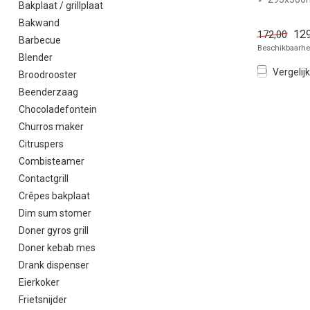
Bakplaat / grillplaat
✓ 800 Watt
Bakwand
✓ 230 Volt
129
172,00
Barbecue
Beschikbaarhei
Blender
Vergelijk
Broodrooster
Beenderzaag
Chocoladefontein
Churros maker
Citruspers
Combisteamer
Contactgrill
Crêpes bakplaat
Dim sum stomer
Doner gyros grill
Doner kebab mes
Drank dispenser
Eierkoker
Frietsnijder