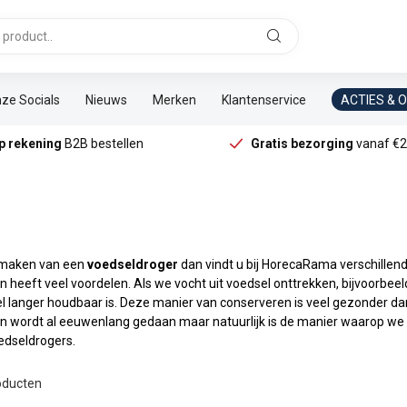
ze Socials
Nieuws
Merken
Klantenservice
ACTIES & 
p rekening
B2B bestellen
Gratis bezorging
vanaf €2
k maken van een
voedseldroger
dan vindt u bij HorecaRama verschillen
heeft veel voordelen. Als we vocht uit voedsel onttrekken, bijvoorbeeld ui
l langer houdbaar is. Deze manier van conserveren is veel gezonder da
n wordt al eeuwenlang gedaan maar natuurlijk is de manier waarop we d
dseldrogers.
ducten