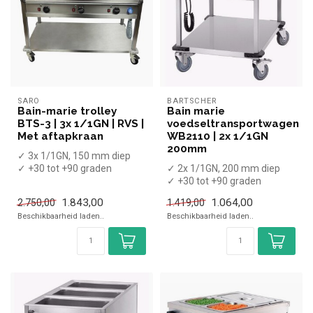
SARO
BARTSCHER
Bain-marie trolley
Bain marie
BTS-3 | 3x 1/1GN | RVS |
voedseltransportwagen
Met aftapkraan
WB2110 | 2x 1/1GN
200mm
✓ 3x 1/1GN, 150 mm diep
✓ +30 tot +90 graden
✓ 2x 1/1GN, 200 mm diep
x Zonder GN bakken
✓ +30 tot +90 graden
✓ Breedte 130...
x Zonder GN bakken
1.843,00
1.064,00
2.750,00
1.419,00
✓ Breedte 65,...
Beschikbaarheid laden..
Beschikbaarheid laden..