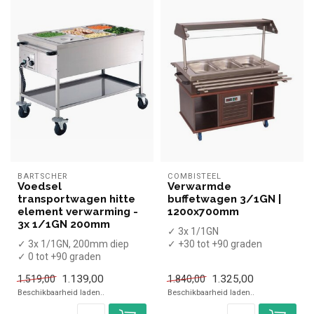
BARTSCHER
COMBISTEEL
Voedsel
Verwarmde
transportwagen hitte
buffetwagen 3/1GN |
element verwarming -
1200x700mm
3x 1/1GN 200mm
✓ 3x 1/1GN
✓ 3x 1/1GN, 200mm diep
✓ +30 tot +90 graden
✓ 0 tot +90 graden
x Zonder GN bakken
✓ Breedte 65 cm, diepte 120
✓ Hoogte 140 cm, breedte
1.139,00
1.325,00
1.519,00
1.840,00
cm, hoog...
1...
Beschikbaarheid laden..
Beschikbaarheid laden..