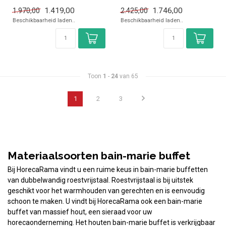
x Zonder GN bakken
✓ Breedte 155 cm, diepte 90
1.419,00
1.746,00
1.970,00
2.425,00
✓ Hoogte 140 cm, breedte
cm, hoogte 85-135 cm
Beschikbaarheid laden..
Beschikbaarheid laden..
1...
...
Toon
1
-
24
van 65
1
2
3
Materiaalsoorten bain-marie buffet
Bij HorecaRama vindt u een ruime keus in bain-marie buffetten
van dubbelwandig roestvrijstaal. Roestvrijstaal is bij uitstek
geschikt voor het warmhouden van gerechten en is eenvoudig
schoon te maken. U vindt bij HorecaRama ook een bain-marie
buffet van massief hout, een sieraad voor uw
horecaonderneming. Het houten bain-marie buffet is verkrijgbaar