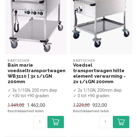
BARTSCHER
BARTSCHER
Bain marie
Voedsel
voedseltransportwagen
transportwagen hitte
WB3110 | 3x 1/1GN
element verwarming -
200mm
2x 1/1GN 200mm
✓ 3x 1/1GN, 200 mm diep
✓ 2x 1/1GN, 200mm diep
✓ +30 tot +90 graden
✓ 0 tot +90 graden
x Zonder GN bakken
✓ Breedte 65 cm, diepte 82
1.462,00
922,00
1.949,00
1.229,00
✓ Breedte 65,...
cm, hoogt...
Beschikbaarheid laden..
Beschikbaarheid laden..