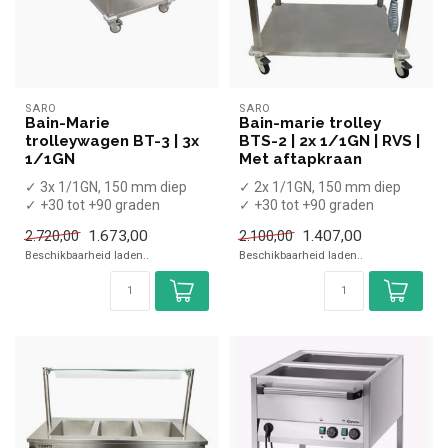
SARO
SARO
Bain-Marie
Bain-marie trolley
trolleywagen BT-3 | 3x
BTS-2 | 2x 1/1GN | RVS |
1/1GN
Met aftapkraan
✓ 3x 1/1GN, 150 mm diep
✓ 2x 1/1GN, 150 mm diep
✓ +30 tot +90 graden
✓ +30 tot +90 graden
x Zonder GN bakken
x Zonder GN bakken
1.673,00
1.407,00
2.720,00
2.100,00
✓ Breedte 130...
✓ Breedte 904...
Beschikbaarheid laden..
Beschikbaarheid laden..