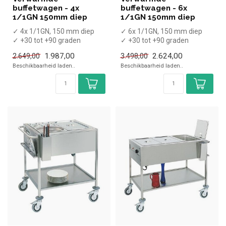
buffetwagen - 4x
buffetwagen - 6x
1/1GN 150mm diep
1/1GN 150mm diep
✓ 4x 1/1GN, 150 mm diep
✓ 6x 1/1GN, 150 mm diep
✓ +30 tot +90 graden
✓ +30 tot +90 graden
x Zonder GN bakken
x Zonder GN bakken
1.987,00
2.624,00
2.649,00
3.498,00
✓ Breedte 149...
✓ Breedte 215...
Beschikbaarheid laden..
Beschikbaarheid laden..