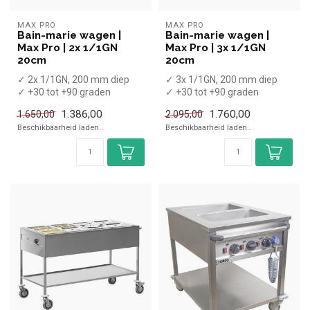
MAX PRO
MAX PRO
Bain-marie wagen |
Bain-marie wagen |
Max Pro | 2x 1/1GN
Max Pro | 3x 1/1GN
20cm
20cm
✓ 2x 1/1GN, 200 mm diep
✓ 3x 1/1GN, 200 mm diep
✓ +30 tot +90 graden
✓ +30 tot +90 graden
x Zonder GN bakken
x Zonder GN bakken
1.386,00
1.760,00
1.650,00
2.095,00
✓ Breedte 60 ...
✓ Breedte 60 ...
Beschikbaarheid laden..
Beschikbaarheid laden..