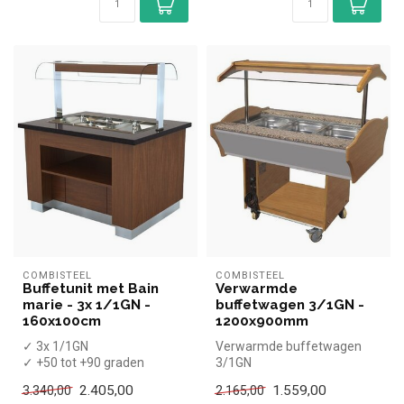
COMBISTEEL
COMBISTEEL
Buffetunit met Bain
Verwarmde
marie - 3x 1/1GN -
buffetwagen 3/1GN -
160x100cm
1200x900mm
✓ 3x 1/1GN
Verwarmde buffetwagen
✓ +50 tot +90 graden
3/1GN
✓ Breedte 160 cm, diepte
2.405,00
1.559,00
3.340,00
2.165,00
100 cm, hoogte 90/145...