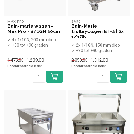
MAX PRO
SARO
Bain-marie wagen -
Bain-Marie
Max Pro - 4/1GN 20cm
trolleywagen BT-2 | 2x
1/1GN
✓ 4x 1/1GN, 200 mm diep
✓ +30 tot +90 graden
✓ 2x 1/1GN, 150 mm diep
x Zonder GN bakken
✓ +30 tot +90 graden
✓ Breedte 149...
x Zonder GN bakken
1.239,00
1.312,00
1.475,00
2.050,00
✓ Breedte 90,...
Beschikbaarheid laden..
Beschikbaarheid laden..