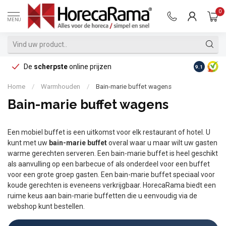
0
MENU
De
scherpste
online prijzen
Op reke
9.1
Home
/
Warmhouden
/
Bain-marie buffet wagens
Bain-marie buffet wagens
Een mobiel buffet is een uitkomst voor elk restaurant of hotel. U
kunt met uw
bain-marie buffet
overal waar u maar wilt uw gasten
warme gerechten serveren. Een bain-marie buffet is heel geschikt
als aanvulling op een barbecue of als onderdeel voor een buffet
voor een grote groep gasten. Een bain-marie buffet speciaal voor
koude gerechten is eveneens verkrijgbaar. HorecaRama biedt een
ruime keus aan bain-marie buffetten die u eenvoudig via de
webshop kunt bestellen.