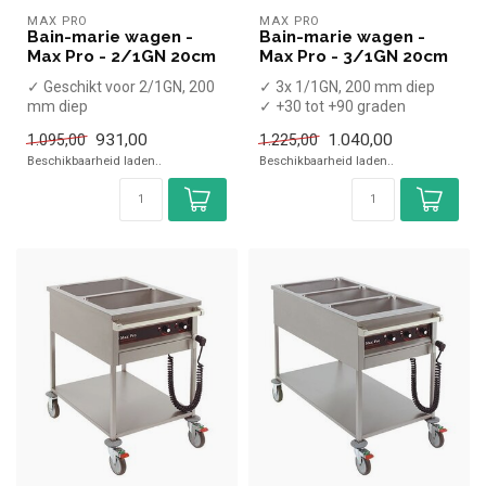
MAX PRO
MAX PRO
Bain-marie wagen -
Bain-marie wagen -
Max Pro - 2/1GN 20cm
Max Pro - 3/1GN 20cm
✓ Geschikt voor 2/1GN, 200
✓ 3x 1/1GN, 200 mm diep
mm diep
✓ +30 tot +90 graden
✓ +30 tot +90 graden
x Zonder GN bakken
931,00
1.040,00
1.095,00
1.225,00
x Zonder GN bakken
✓ Breedte 67,...
Beschikbaarheid laden..
Beschikbaarheid laden..
✓ ...