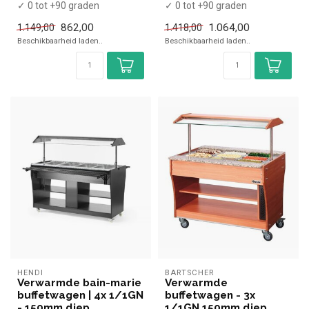
✓ 0 tot +90 graden
✓ 0 tot +90 graden
x Zonder GN bakken
x Zonder GN bakken
862,00
1.064,00
1.149,00
1.418,00
✓ Breedte 91 cm...
✓ Breedte 124 c...
Beschikbaarheid laden..
Beschikbaarheid laden..
HENDI
BARTSCHER
Verwarmde bain-marie
Verwarmde
buffetwagen | 4x 1/1GN
buffetwagen - 3x
- 150mm diep
1/1GN 150mm diep