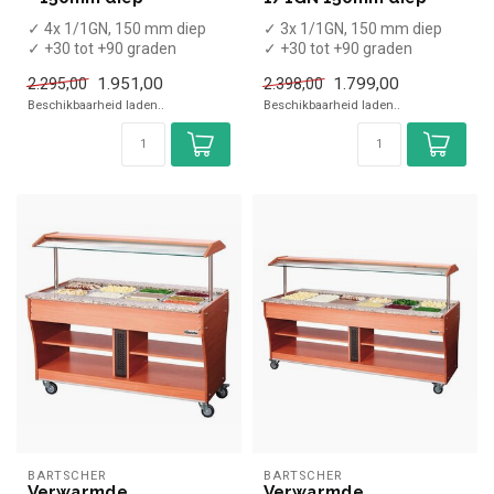
✓ 4x 1/1GN, 150 mm diep
✓ 3x 1/1GN, 150 mm diep
✓ +30 tot +90 graden
✓ +30 tot +90 graden
x Zonder GN bakken
x Zonder GN bakken
1.951,00
1.799,00
2.295,00
2.398,00
✓ Breedte 149...
✓ Breedte 120...
Beschikbaarheid laden..
Beschikbaarheid laden..
BARTSCHER
BARTSCHER
Verwarmde
Verwarmde