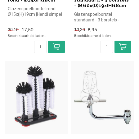
rond - Ø15x(H)19cm
standaard - 3 borstels
- (B)10x(D)19x(H)18cm
Glazenspoelborstel rond -
Ø15x(H)19cm |Hendi simpel
Glazenspoelborstel
en snel kopen voor in de hor...
standaard - 3 borstels -
(B)10x(D)19x(H)18cm |Hendi
17,50
8,95
20,10
10,30
simpel en...
Beschikbaarheid laden..
Beschikbaarheid laden..