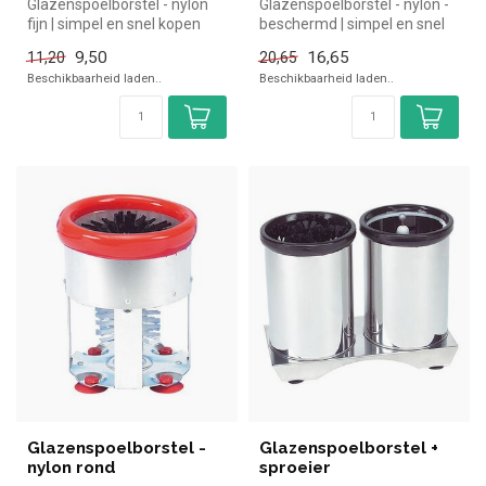
Glazenspoelborstel - nylon
Glazenspoelborstel - nylon -
fijn | simpel en snel kopen
beschermd | simpel en snel
voor in de horeca. Overzi...
kopen voor in de horeca....
9,50
16,65
11,20
20,65
Beschikbaarheid laden..
Beschikbaarheid laden..
Glazenspoelborstel -
Glazenspoelborstel +
nylon rond
sproeier