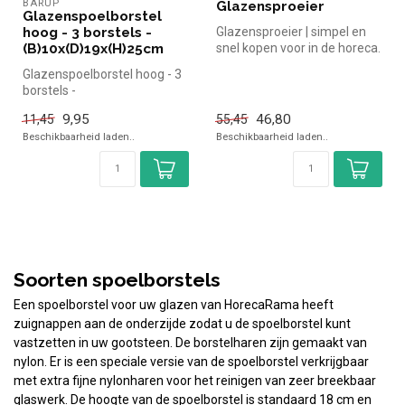
BARUP
Glazensproeier
Glazenspoelborstel
hoog - 3 borstels -
Glazensproeier | simpel en
(B)10x(D)19x(H)25cm
snel kopen voor in de horeca.
Overzichtelijk bekijken...
Glazenspoelborstel hoog - 3
borstels -
(B)10x(D)19x(H)25cm | Hendi
9,95
46,80
11,45
55,45
| Simpel en s...
Beschikbaarheid laden..
Beschikbaarheid laden..
Soorten spoelborstels
Een spoelborstel voor uw glazen van HorecaRama heeft
zuignappen aan de onderzijde zodat u de spoelborstel kunt
vastzetten in uw gootsteen. De borstelharen zijn gemaakt van
nylon. Er is een speciale versie van de spoelborstel verkrijgbaar
met extra fijne nylonharen voor het reinigen van zeer breekbaar
glaswerk. De hoogte van de spoelborstel is standaard 18 cm en