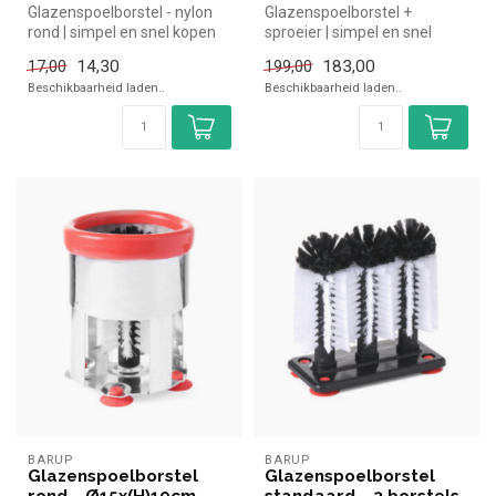
Glazenspoelborstel - nylon
Glazenspoelborstel +
rond | simpel en snel kopen
sproeier | simpel en snel
voor in de horeca. Overzi...
kopen voor in de horeca.
14,30
183,00
17,00
199,00
Overzich...
Beschikbaarheid laden..
Beschikbaarheid laden..
BARUP
BARUP
Glazenspoelborstel
Glazenspoelborstel