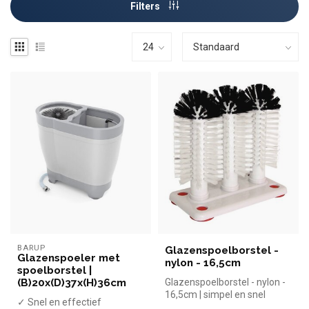
Filters
BARUP
Glazenspoelborstel -
Glazenspoeler met
nylon - 16,5cm
spoelborstel |
(B)20x(D)37x(H)36cm
Glazenspoelborstel - nylon -
16,5cm | simpel en snel
✓ Snel en effectief
kopen voor in de horeca. Ov...