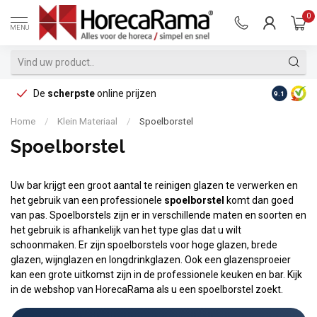
0
MENU
De
scherpste
online prijzen
Op reke
9.1
Home
/
Klein Materiaal
/
Spoelborstel
Spoelborstel
Uw bar krijgt een groot aantal te reinigen glazen te verwerken en
het gebruik van een professionele
spoelborstel
komt dan goed
van pas. Spoelborstels zijn er in verschillende maten en soorten en
het gebruik is afhankelijk van het type glas dat u wilt
schoonmaken. Er zijn spoelborstels voor hoge glazen, brede
glazen, wijnglazen en longdrinkglazen. Ook een glazensproeier
kan een grote uitkomst zijn in de professionele keuken en bar. Kijk
in de webshop van HorecaRama als u een spoelborstel zoekt.