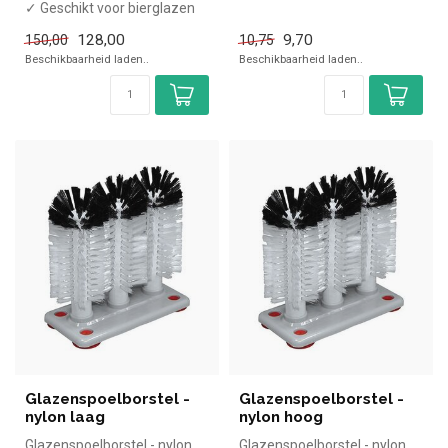
✓ Geschikt voor bierglazen
en pullen
128,00
9,70
150,00
10,75
✓ 3/8" watertoevoersl...
Beschikbaarheid laden..
Beschikbaarheid laden..
Glazenspoelborstel -
Glazenspoelborstel -
nylon laag
nylon hoog
Glazenspoelborstel - nylon
Glazenspoelborstel - nylon