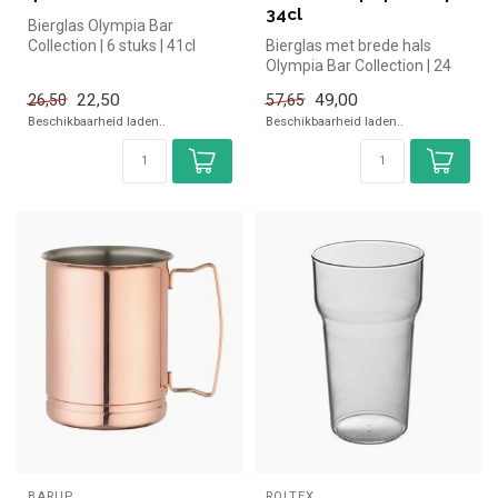
34cl
Bierglas Olympia Bar
Collection | 6 stuks | 41cl
Bierglas met brede hals
Olympia simpel en snel
Olympia Bar Collection | 24
kopen vo...
stuks | 34cl simpel en snel ...
22,50
49,00
26,50
57,65
Beschikbaarheid laden..
Beschikbaarheid laden..
BARUP
ROLTEX