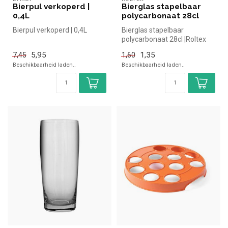
Bierpul verkoperd |
Bierglas stapelbaar
0,4L
polycarbonaat 28cl
Bierpul verkoperd | 0,4L
Bierglas stapelbaar
polycarbonaat 28cl |Roltex
simpel en snel kopen voor in
5,95
1,35
7,45
1,60
de h...
Beschikbaarheid laden..
Beschikbaarheid laden..