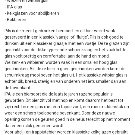
- Weizen en witbierglas
- IPA glas
- Kelkglazen voor abdijbieren
- Bokbieren
Pils is de meest gedronken biersoort en dit bier wordt vaak
geserveerd in een klassiek 'vaasje' of 'fluitje'. Pils is ook goed te
drinken uit een klassieker glaasje met een voetje. Deze glazen zijn
geschikt voor de dikke typerende schuimkraag en het vaak lichte
glas voelt prettig en comfortabel aan de hand en mond.
Weizen- en witbieren worden vaak in een smal en hoog glas
geschonken. Als deze bieren goed geschonken worden komt de
schuimkraag mooi boven het glas uit. Het klassieke witbier glas is
echter dik, breed, stevig en van onderen net iets smaller dan aan
de bovenkant.
IPA is een biersoort die de laatste jaren razend populair is
geworden. Dit bier zit vol met hop en komt daarom het best tot
zijn recht in een glas met een tapse voet, een ruim middenstuk en
weer een scherp toelopende bovenkant. Door deze nauwe
opening komen de geuren goed in de neus terecht op het moment
dat er een slok genomen wordt.
Voor abdij- en trappistebier worden klassieke kelkglazen gebruikt.