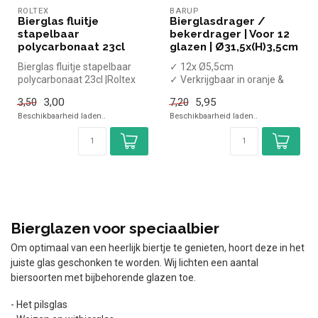
ROLTEX
BARUP
Bierglas fluitje
Bierglasdrager /
stapelbaar
bekerdrager | Voor 12
polycarbonaat 23cl
glazen | Ø31,5x(H)3,5cm
Bierglas fluitje stapelbaar
✓ 12x Ø5,5cm
polycarbonaat 23cl |Roltex
✓ Verkrijgbaar in oranje &
simpel en snel kopen voor...
zwart
3,00
5,95
3,50
7,20
Beschikbaarheid laden..
Beschikbaarheid laden..
Bierglazen voor speciaalbier
Om optimaal van een heerlijk biertje te genieten, hoort deze in het
juiste glas geschonken te worden. Wij lichten een aantal
biersoorten met bijbehorende glazen toe.
- Het pilsglas