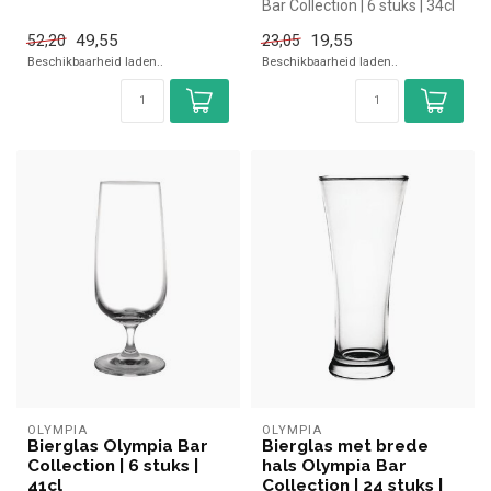
kopen voor in de horeca. Ov...
Bar Collection | 6 stuks | 34cl
Olympia simpel en sn...
49,55
19,55
52,20
23,05
Beschikbaarheid laden..
Beschikbaarheid laden..
OLYMPIA
OLYMPIA
Bierglas Olympia Bar
Bierglas met brede
Collection | 6 stuks |
hals Olympia Bar
41cl
Collection | 24 stuks |