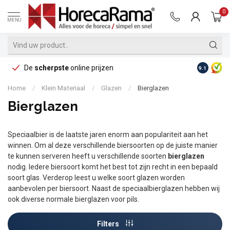
0
MENU
De
scherpste
online prijzen
Op reke
9.1
Home
/
Klein Materiaal
/
Glazen
/
Bierglazen
Bierglazen
Speciaalbier is de laatste jaren enorm aan populariteit aan het
winnen. Om al deze verschillende biersoorten op de juiste manier
te kunnen serveren heeft u verschillende soorten
bierglazen
nodig. Iedere biersoort komt het best tot zijn recht in een bepaald
soort glas. Verderop leest u welke soort glazen worden
aanbevolen per biersoort. Naast de speciaalbierglazen hebben wij
ook diverse normale bierglazen voor pils.
Filters