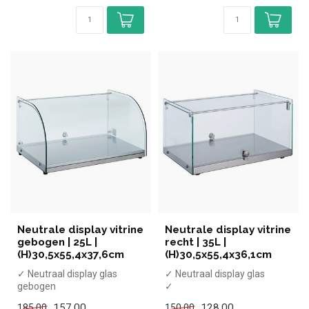
Neutrale display vitrine
Neutrale display vitrine
gebogen | 25L |
recht | 35L |
(H)30,5x55,4x37,6cm
(H)30,5x55,4x36,1cm
✓ Neutraal display glas
✓ Neutraal display glas
gebogen
✓
✓
(H)30,5x(B)55,4x(D)36,1cm
157,00
128,00
185,00
150,00