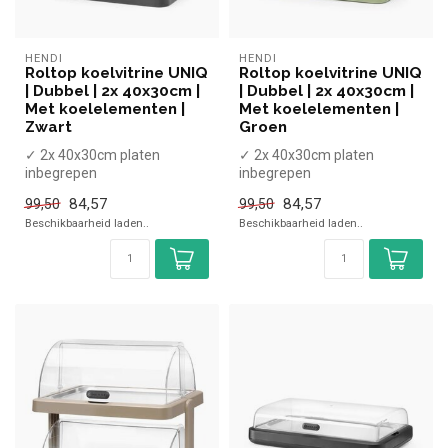
HENDI
HENDI
Roltop koelvitrine UNIQ
Roltop koelvitrine UNIQ
| Dubbel | 2x 40x30cm |
| Dubbel | 2x 40x30cm |
Met koelelementen |
Met koelelementen |
Zwart
Groen
✓ 2x 40x30cm platen
✓ 2x 40x30cm platen
inbegrepen
inbegrepen
✓ Met 4 koelelementen
✓ Met 4 koelelementen
84,57
84,57
99,50
99,50
✓ Hoogte 48 cm, breedte 4...
✓ Hoogte 48 cm, breedte 4...
Beschikbaarheid laden..
Beschikbaarheid laden..