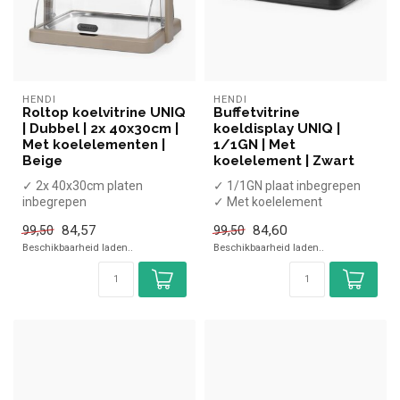
HENDI
HENDI
Roltop koelvitrine UNIQ
Buffetvitrine
| Dubbel | 2x 40x30cm |
koeldisplay UNIQ |
Met koelelementen |
1/1GN | Met
Beige
koelelement | Zwart
✓ 2x 40x30cm platen
✓ 1/1GN plaat inbegrepen
inbegrepen
✓ Met koelelement
✓ Met 4 koelelementen
✓ Hoogte 14,7 cm, breedte
84,57
84,60
99,50
99,50
✓ Hoogte 48 cm, breedte 4...
59,3 cm, ...
Beschikbaarheid laden..
Beschikbaarheid laden..