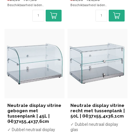
(H)30,5x(B)55,4x(D)37,6cm
Beschikbaarheid laden..
Beschikbaarheid laden..
Neutrale display vitrine
Neutrale display vitrine
gebogen met
recht met tussenplank |
tussenplank | 45L |
50L | (H)37x55,4x36,1cm
(H)37x55,4x37,6cm
✓ Dubbel neutraal display
✓ Dubbel neutraal display
glas