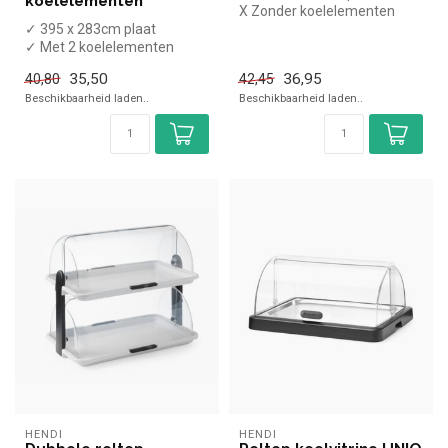
koelelementen
X Zonder koelelementen
✓ 395 x 283cm plaat
✓ Hoogte 19 cm, breedte
✓ Met 2 koelelementen
46,5 cm, d...
✓ Hoogte 15cm, breedte
35,50
36,95
40,80
42,45
43cm, diepte ...
Beschikbaarheid laden..
Beschikbaarheid laden..
HENDI
HENDI