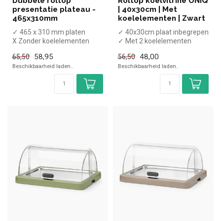
Dubbele roltop
Roltop koelvitrine UNIQ
presentatie plateau -
| 40x30cm | Met
465x310mm
koelelementen | Zwart
✓ 465 x 310 mm platen
✓ 40x30cm plaat inbegrepen
X Zonder koelelementen
✓ Met 2 koelelementen
✓ 2 Niveaus
✓ Hoogte 22 cm, breedte 46
58,95
48,00
65,50
56,50
✓ Hoogte 41 cm, bree...
cm...
Beschikbaarheid laden..
Beschikbaarheid laden..