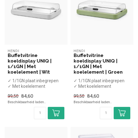
HENDI
HENDI
Buffetvitrine
Buffetvitrine
koeldisplay UNIQ |
koeldisplay UNIQ |
1/1GN | Met
1/1GN | Met
koelelement | Wit
koelelement | Groen
✓ 1/1GN plaat inbegrepen
✓ 1/1GN plaat inbegrepen
✓ Met koelelement
✓ Met koelelement
✓ Hoogte 14,7 cm, breedte
✓ Hoogte 14,7 cm, breedte
84,60
84,60
99,50
99,50
59,3 cm, ...
59,3 cm, ...
Beschikbaarheid laden..
Beschikbaarheid laden..