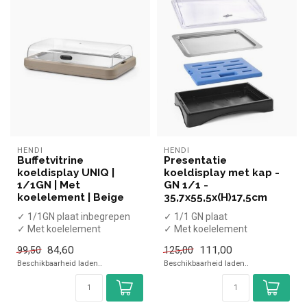
HENDI
HENDI
Buffetvitrine
Presentatie
koeldisplay UNIQ |
koeldisplay met kap -
1/1GN | Met
GN 1/1 -
koelelement | Beige
35,7x55,5x(H)17,5cm
✓ 1/1GN plaat inbegrepen
✓ 1/1 GN plaat
✓ Met koelelement
✓ Met koelelement
✓ Hoogte 14,7 cm, breedte
✓ Hoogte 17,5 cm, breedte
84,60
111,00
99,50
125,00
59,3 cm, ...
35,7 cm, diepte 55,...
Beschikbaarheid laden..
Beschikbaarheid laden..