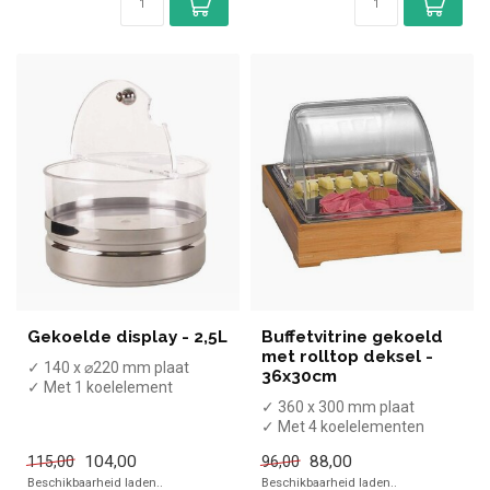
Gekoelde display - 2,5L
Buffetvitrine gekoeld
met rolltop deksel -
✓ 140 x ⌀220 mm plaat
36x30cm
✓ Met 1 koelelement
✓ Hoogte 14 cm, breedte 22
✓ 360 x 300 mm plaat
cm, diept...
✓ Met 4 koelelementen
✓ Hoogte 25 cm, breedte 30
104,00
88,00
115,00
96,00
cm, diep...
Beschikbaarheid laden..
Beschikbaarheid laden..