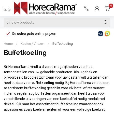
0
MENU
De
scherpste
online prijzen
Op reke
9.1
Home
/
Koelen / Vriezen
/
Buffetkoeling
Buffetkoeling
Bij HorecaRama vindt u diverse mogelijkheden voor het
tentoonstellen van uw gekoelde producten. Als u gebak en
bijvoorbeeld broodjes zichtbaar voor uw gasten wilt uitstallen dan
heeft u daarvoor
buffetkoeling
nodig. Bij HorecaRama vindt u een
assortiment buffetkoeling geschikt voor elk hotel of restaurant.
Indien u regelmatig buffetten organiseert dan heeft u daarvoor
verschillende uitvoeringen van een koelbuffet nodig, veelal met
deksel. Kijk naar het assortiment buffetkoeling waaronder ook
accessoires zoals koelelementen of voor een volledige koelunit.