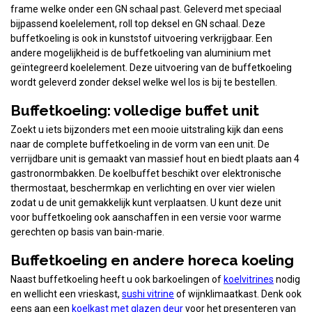
frame welke onder een GN schaal past. Geleverd met speciaal
bijpassend koelelement, roll top deksel en GN schaal. Deze
buffetkoeling is ook in kunststof uitvoering verkrijgbaar. Een
andere mogelijkheid is de buffetkoeling van aluminium met
geïntegreerd koelelement. Deze uitvoering van de buffetkoeling
wordt geleverd zonder deksel welke wel los is bij te bestellen.
Buffetkoeling: volledige buffet unit
Zoekt u iets bijzonders met een mooie uitstraling kijk dan eens
naar de complete buffetkoeling in de vorm van een unit. De
verrijdbare unit is gemaakt van massief hout en biedt plaats aan 4
gastronormbakken. De koelbuffet beschikt over elektronische
thermostaat, beschermkap en verlichting en over vier wielen
zodat u de unit gemakkelijk kunt verplaatsen. U kunt deze unit
voor buffetkoeling ook aanschaffen in een versie voor warme
gerechten op basis van bain-marie.
Buffetkoeling en andere horeca koeling
Naast buffetkoeling heeft u ook barkoelingen of
koelvitrines
nodig
en wellicht een vrieskast,
sushi vitrine
of wijnklimaatkast. Denk ook
eens aan een
koelkast met glazen deur
voor het presenteren van