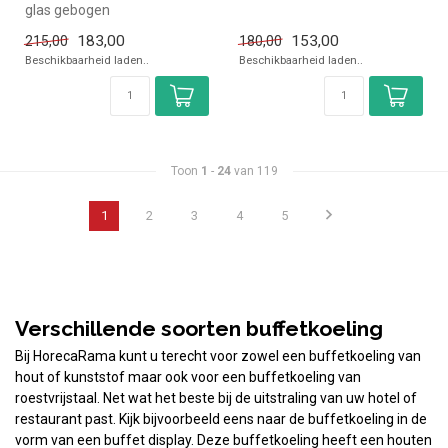
glas gebogen
✓ (H)36,1x(B)55,4x(D)37cm
✓ (H)37x(B)55,4x(D)37,6cm
183,00
153,00
215,00
180,00
Beschikbaarheid laden..
Beschikbaarheid laden..
Toon
1
-
24
van 119
1
2
3
4
5
Verschillende soorten buffetkoeling
Bij HorecaRama kunt u terecht voor zowel een buffetkoeling van
hout of kunststof maar ook voor een buffetkoeling van
roestvrijstaal. Net wat het beste bij de uitstraling van uw hotel of
restaurant past. Kijk bijvoorbeeld eens naar de buffetkoeling in de
vorm van een buffet display. Deze buffetkoeling heeft een houten