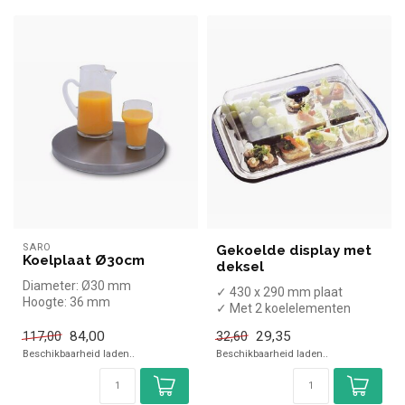
SARO
Gekoelde display met
Koelplaat Ø30cm
deksel
Diameter: Ø30 mm
✓ 430 x 290 mm plaat
Hoogte: 36 mm
✓ Met 2 koelelementen
✓ Hoogte 14 cm, breedte 43
84,00
29,35
117,00
32,60
cm, diep...
Beschikbaarheid laden..
Beschikbaarheid laden..