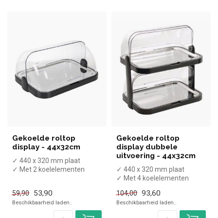
Gekoelde roltop
Gekoelde roltop
display - 44x32cm
display dubbele
uitvoering - 44x32cm
✓ 440 x 320 mm plaat
✓ Met 2 koelelementen
✓ 440 x 320 mm plaat
✓ Hoogte 20,5 cm, breedte
✓ Met 4 koelelementen
44 cm, di...
✓ Hoogte 44 cm, breedte 44
53,90
93,60
59,90
104,00
cm, diep...
Beschikbaarheid laden..
Beschikbaarheid laden..