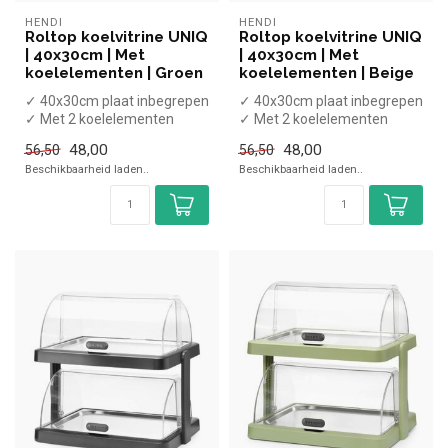
HENDI
HENDI
Roltop koelvitrine UNIQ
Roltop koelvitrine UNIQ
| 40x30cm | Met
| 40x30cm | Met
koelelementen | Groen
koelelementen | Beige
✓ 40x30cm plaat inbegrepen
✓ 40x30cm plaat inbegrepen
✓ Met 2 koelelementen
✓ Met 2 koelelementen
✓ Hoogte 22 cm, breedte 46
✓ Hoogte 22 cm, breedte 46
48,00
48,00
56,50
56,50
cm...
cm...
Beschikbaarheid laden..
Beschikbaarheid laden..