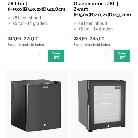
28 liter |
Glazen deur | 28L |
(H)50x(B)40,2x(D)42,8cm
Zwart |
(H)50x(B)40,2x(D)43,2cm
✓ 28 Liter inhoud
✓ +5 tot +14 graden
✓ 28 Liter inhoud
✓ Absorptie
✓ +5 tot +14 graden
✓ Breedte 40,2 cm, diepte
✓ Absorptie
220,00
245,00
310,00
288,00
4...
✓ Breedte 40,2 cm, diepte
Beschikbaarheid laden..
Beschikbaarheid laden..
4...