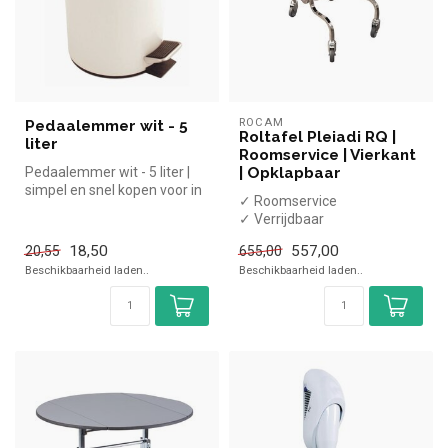
ROCAM
Pedaalemmer wit - 5
Roltafel Pleiadi RQ |
liter
Roomservice | Vierkant
Pedaalemmer wit - 5 liter |
| Opklapbaar
simpel en snel kopen voor in
✓ Roomservice
de horeca. Overzichteli...
✓ Verrijdbaar
✓ Opklapbaar
18,50
557,00
20,55
655,00
✓ 91x91cm
Beschikbaarheid laden..
Beschikbaarheid laden..