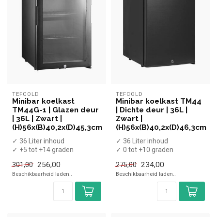
TEFCOLD
TEFCOLD
Minibar koelkast
Minibar koelkast TM44
TM44G-1 | Glazen deur
| Dichte deur | 36L |
| 36L | Zwart |
Zwart |
(H)56x(B)40,2x(D)45,3cm
(H)56x(B)40,2x(D)46,3cm
✓ 36 Liter inhoud
✓ 36 Liter inhoud
✓ +5 tot +14 graden
✓ 0 tot +10 graden
✓ Absorptie
✓ Absorptie
256,00
234,00
301,00
275,00
✓ Breedte 40,2 cm, diepte
✓ Breedte 40,2 cm, diepte
Beschikbaarheid laden..
Beschikbaarheid laden..
4...
46...