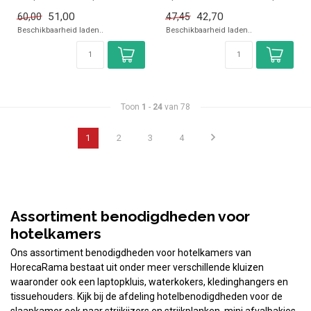
de horeca. Overzichteli...
en snel kopen voor in de
51,00
42,70
60,00
47,45
horeca. Ove...
Beschikbaarheid laden..
Beschikbaarheid laden..
Toon
1
-
24
van 78
1
2
3
4
Assortiment benodigdheden voor
hotelkamers
Ons assortiment benodigdheden voor hotelkamers van
HorecaRama bestaat uit onder meer verschillende kluizen
waaronder ook een laptopkluis, waterkokers, kledinghangers en
tissuehouders. Kijk bij de afdeling hotelbenodigdheden voor de