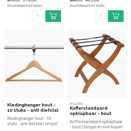
voor ...
Beschikbaarheid laden..
Beschikbaarheid laden..
BOLERO
Kledinghanger hout -
Kofferstandaard
10 stuks - anti diefstal
opklapbaar - hout
Kledinghanger hout - 10
Kofferstandaard opklapbaar
stuks - anti diefstal | simpel
- hout | Simpel en snel kopen
en snel kopen voor in de ...