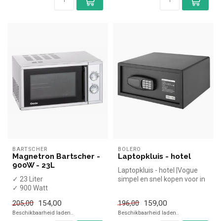
BARTSCHER
BOLERO
Magnetron Bartscher -
Laptopkluis - hotel
900W - 23L
Laptopkluis - hotel |Vogue
✓ 23 Liter
simpel en snel kopen voor in
✓ 900 Watt
de horeca. Overzichtelij...
✓ Handbediend
154,00
159,00
205,00
196,00
✓ 230 Volt
Beschikbaarheid laden..
Beschikbaarheid laden..