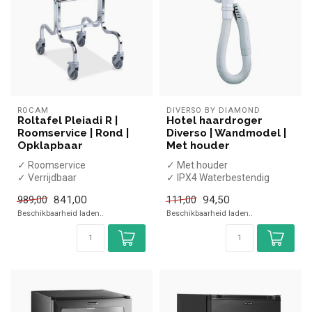
ROCAM
DIVERSO BY DIAMOND
Roltafel Pleiadi R |
Hotel haardroger
Roomservice | Rond |
Diverso | Wandmodel |
Opklapbaar
Met houder
✓ Roomservice
✓ Met houder
✓ Verrijdbaar
✓ IPX4 Waterbestendig
✓ Opklapbaar
✓ 0,7 kW
841,00
94,50
989,00
111,00
✓ ⌀32cm
✓ 230 Volt
Beschikbaarheid laden..
Beschikbaarheid laden..