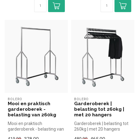
BOLERO
BOLERO
Mooi en praktisch
Garderoberek |
garderoberek -
belasting tot 260kg |
belasting van 260kg
met 20 hangers
Mooi en praktisch
Garderoberek | belasting tot
garderoberek - belasting van
260kg | met 20 hangers
260kg |Simpel en snel kopen
378,00
465,00
419,00
480,00