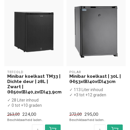
TEFCOLD
POLAR
Minibar koelkast TM33 |
Minibar koelkast | 30L |
Dichte deur | 28L |
(H)53x(B)40x(D)43cm
Zwart |
✓ 113 Liter inhoud
(H)50x(B)40,2x(D)43,9cm
✓ +3 tot +12 graden
✓ 28 Liter inhoud
✓ Statisch
✓ 0 tot +10 graden
✓ Breedte 40 cm, diepte 43
✓ Absorptie
...
224,00
295,00
263,00
372,00
✓ Breedte 40,2 cm, diepte
Beschikbaarheid laden..
Beschikbaarheid laden..
43...