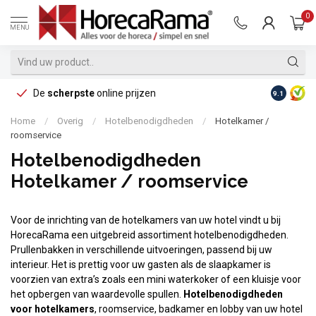
0
MENU
De
scherpste
online prijzen
Op reke
9.1
Home
/
Overig
/
Hotelbenodigdheden
/
Hotelkamer /
roomservice
Hotelbenodigdheden
Hotelkamer / roomservice
Voor de inrichting van de hotelkamers van uw hotel vindt u bij
HorecaRama een uitgebreid assortiment hotelbenodigdheden.
Prullenbakken in verschillende uitvoeringen, passend bij uw
interieur. Het is prettig voor uw gasten als de slaapkamer is
voorzien van extra’s zoals een mini waterkoker of een kluisje voor
het opbergen van waardevolle spullen.
Hotelbenodigdheden
voor hotelkamers
, roomservice, badkamer en lobby van uw hotel