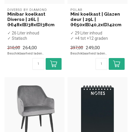
DIVERSO BY DIAMOND
POLAR
Minibar koelkast
Mini koelkast | Glazen
Diverso | 26L |
deur | 29L |
(H)48x(B)38x(D)38cm
(H)50x(B)40,2x(D)42cm
✓ 26 Liter inhoud
✓ 29 Liter inhoud
✓ Statisch
✓ +4 tot +12 graden
✓ Gesloten deur
✓ Statisch
264,00
249,00
310,00
397,00
✓ Breedte 380 mm, diepte
✓ Breedte 40,2 cm, diepte
Beschikbaarheid laden..
Beschikbaarheid laden..
380 mm,...
42...