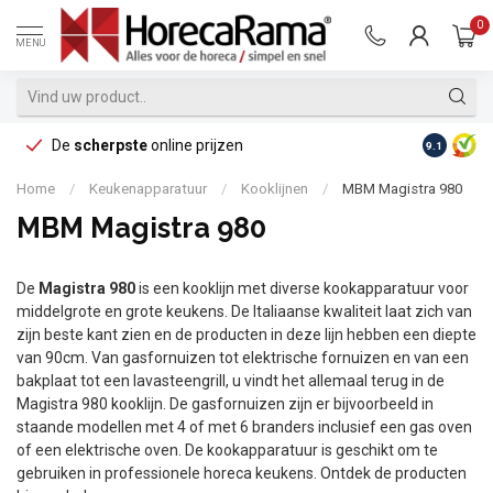
0
MENU
De
scherpste
online prijzen
Op reke
9.1
Home
/
Keukenapparatuur
/
Kooklijnen
/
MBM Magistra 980
MBM Magistra 980
De
Magistra 980
is een kooklijn met diverse kookapparatuur voor
middelgrote en grote keukens. De Italiaanse kwaliteit laat zich van
zijn beste kant zien en de producten in deze lijn hebben een diepte
van 90cm. Van gasfornuizen tot elektrische fornuizen en van een
bakplaat tot een lavasteengrill, u vindt het allemaal terug in de
Magistra 980 kooklijn. De gasfornuizen zijn er bijvoorbeeld in
staande modellen met 4 of met 6 branders inclusief een gas oven
of een elektrische oven. De kookapparatuur is geschikt om te
gebruiken in professionele horeca keukens. Ontdek de producten