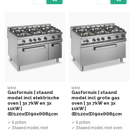
MBM
MBM
Gasfornuis | staand
Gasfornuis | staand
model incl elektrische
model incl grote gas
oven | 3x 7kW en 3x
oven | 3x 7kW en 3x
11kW |
11kW |
(B)120x(D)90x(H)85cm
(B)120x(D)90x(H)85cm
✓ 6 pitten
✓ 6 pitten
✓ Staand model, met
✓ Staand model, met oven
onderkast, met oven
✓ 64 kW