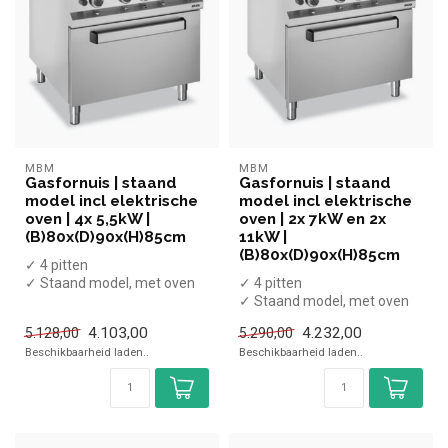
MBM
MBM
Gasfornuis | staand
Gasfornuis | staand
model incl elektrische
model incl elektrische
oven | 4x 5,5kW |
oven | 2x 7kW en 2x
(B)80x(D)90x(H)85cm
11kW |
(B)80x(D)90x(H)85cm
✓ 4 pitten
✓ Staand model, met oven
✓ 4 pitten
✓ 22 kW
✓ Staand model, met oven
✓ Gas
✓ 36 kW
4.103,00
4.232,00
5.128,00
5.290,00
✓ Gas
Beschikbaarheid laden..
Beschikbaarheid laden..