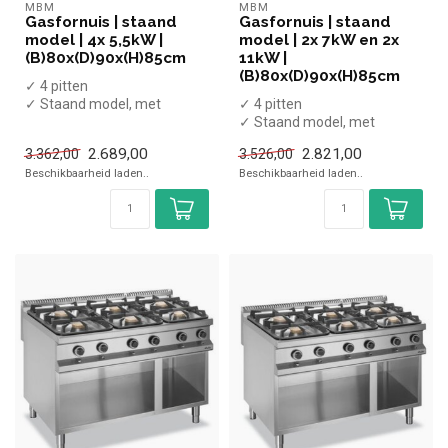
MBM
MBM
Gasfornuis | staand
Gasfornuis | staand
model | 4x 5,5kW |
model | 2x 7kW en 2x
(B)80x(D)90x(H)85cm
11kW |
(B)80x(D)90x(H)85cm
✓ 4 pitten
✓ Staand model, met
✓ 4 pitten
onderkast
✓ Staand model, met
✓ 22 kW
onderkast
2.689,00
2.821,00
3.362,00
3.526,00
✓ Gas
✓ 36 kW
Beschikbaarheid laden..
Beschikbaarheid laden..
✓ Gas