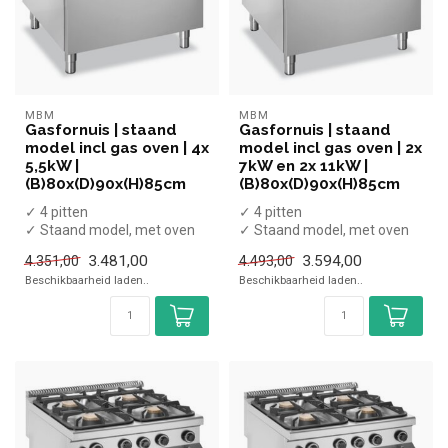
MBM
MBM
Gasfornuis | staand
Gasfornuis | staand
model incl gas oven | 4x
model incl gas oven | 2x
5,5kW |
7kW en 2x 11kW |
(B)80x(D)90x(H)85cm
(B)80x(D)90x(H)85cm
✓ 4 pitten
✓ 4 pitten
✓ Staand model, met oven
✓ Staand model, met oven
✓ 29 kW
✓ 43 kW
3.481,00
3.594,00
4.351,00
4.493,00
✓ Gas
✓ Gas
Beschikbaarheid laden..
Beschikbaarheid laden..