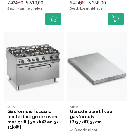
5.619,00
5.388,00
7.024,00
6.734,00
✓ 54 kW
✓ Gas
Beschikbaarheid laden..
Beschikbaarheid laden..
✓ Gas
MBM
MBM
Gasfornuis | staand
Gladde plaat | voor
model incl grote oven
gasfornuis |
met grill | 3x 7kW en 3x
(B)37x(D)37cm
11kW |
✓ Gladde plaat