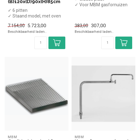
(B)120x(D)90x(H)85cm
✓ Voor MBM gasfornuizen
✓ 6 pitten
✓ 37 x 37cm
✓ Staand model, met oven
✓ 64 kW
5.723,00
307,00
7.154,00
383,00
✓ Gas
Beschikbaarheid laden..
Beschikbaarheid laden..
MBM
MBM