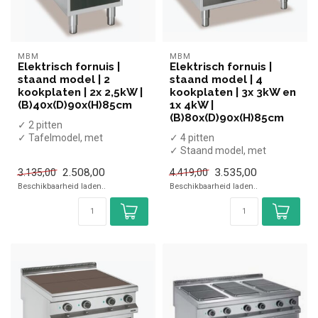
MBM
MBM
Elektrisch fornuis |
Elektrisch fornuis |
staand model | 2
staand model | 4
kookplaten | 2x 2,5kW |
kookplaten | 3x 3kW en
(B)40x(D)90x(H)85cm
1x 4kW |
(B)80x(D)90x(H)85cm
✓ 2 pitten
✓ Tafelmodel, met
✓ 4 pitten
onderkast
✓ Staand model, met
✓ 5 kW
onderkast
2.508,00
3.535,00
3.135,00
4.419,00
✓ 400 Volt
✓ 13 kW
Beschikbaarheid laden..
Beschikbaarheid laden..
✓ 400 Volt