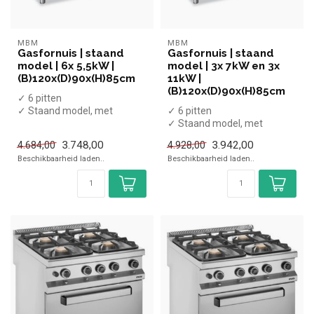
MBM
MBM
Gasfornuis | staand
Gasfornuis | staand
model | 6x 5,5kW |
model | 3x 7kW en 3x
(B)120x(D)90x(H)85cm
11kW |
(B)120x(D)90x(H)85cm
✓ 6 pitten
✓ Staand model, met
✓ 6 pitten
onderkast
✓ Staand model, met
✓ 33 kW
onderkast
3.748,00
3.942,00
4.684,00
4.928,00
✓ Gas
✓ 54 kW
Beschikbaarheid laden..
Beschikbaarheid laden..
✓ Gas