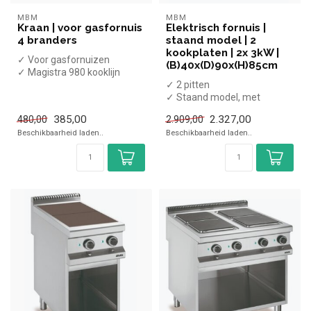
MBM
MBM
Kraan | voor gasfornuis
Elektrisch fornuis |
4 branders
staand model | 2
kookplaten | 2x 3kW |
✓ Voor gasfornuizen
(B)40x(D)90x(H)85cm
✓ Magistra 980 kooklijn
✓ 2 pitten
✓ Staand model, met
onderkast
385,00
2.327,00
480,00
2.909,00
✓ 6 kW
Beschikbaarheid laden..
Beschikbaarheid laden..
✓ 400 Volt