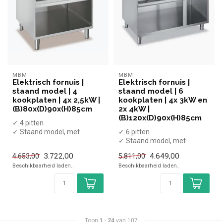
MBM
MBM
Elektrisch fornuis |
Elektrisch fornuis |
staand model | 4
staand model | 6
kookplaten | 4x 2,5kW |
kookplaten | 4x 3kW en
(B)80x(D)90x(H)85cm
2x 4kW |
(B)120x(D)90x(H)85cm
✓ 4 pitten
✓ Staand model, met
✓ 6 pitten
onderkast
✓ Staand model, met
✓ 10 kW
onderkast
3.722,00
4.649,00
4.653,00
5.811,00
✓ 400 Volt
✓ 20 kW
Beschikbaarheid laden..
Beschikbaarheid laden..
✓ 400 Volt
Toon
1
-
24
van 107