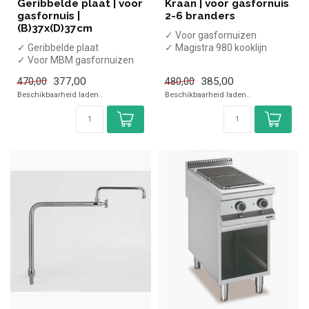
Geribbelde plaat | voor
Kraan | voor gasfornuis
gasfornuis |
2-6 branders
(B)37x(D)37cm
✓ Voor gasfornuizen
✓ Geribbelde plaat
✓ Magistra 980 kooklijn
✓ Voor MBM gasfornuizen
✓ 37 x 37cm
377,00
385,00
470,00
480,00
Beschikbaarheid laden..
Beschikbaarheid laden..