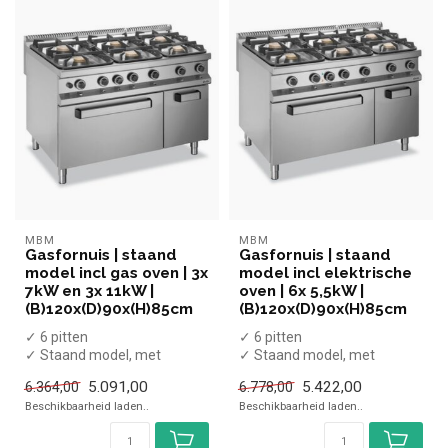
MBM
MBM
Gasfornuis | staand
Gasfornuis | staand
model incl gas oven | 3x
model incl elektrische
7kW en 3x 11kW |
oven | 6x 5,5kW |
(B)120x(D)90x(H)85cm
(B)120x(D)90x(H)85cm
✓ 6 pitten
✓ 6 pitten
✓ Staand model, met
✓ Staand model, met
onderkast, met oven
onderkast, met oven
5.091,00
5.422,00
6.364,00
6.778,00
✓ 61 kW
✓ 33 kW
Beschikbaarheid laden..
Beschikbaarheid laden..
✓ Gas
✓ Gas