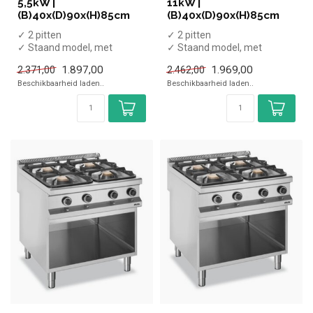
5,5kW |
11kW |
(B)40x(D)90x(H)85cm
(B)40x(D)90x(H)85cm
✓ 2 pitten
✓ 2 pitten
✓ Staand model, met
✓ Staand model, met
onderkast
onderkast
1.897,00
1.969,00
2.371,00
2.462,00
✓ 11 kW
✓ 18 kW
Beschikbaarheid laden..
Beschikbaarheid laden..
✓ Gas
✓ Gas