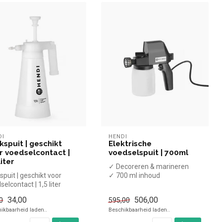
DI
HENDI
kspuit | geschikt
Elektrische
r voedselcontact |
voedselspuit | 700ml
liter
✓ Decoreren & marineren
spuit | geschikt voor
✓ 700 ml inhoud
selcontact | 1,5 liter
✓ Set met 3 mondstukken
✓ 230 Volt, 6...
34,00
506,00
0
595,00
ikbaarheid laden..
Beschikbaarheid laden..