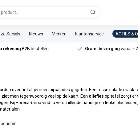
ze Socials
Nieuws
Merken
Klantenservice
ACTIES & 
p rekening
B2B bestellen
Gratis bezorging
vanaf €2
worden over het algemeen bij salades gegeten. Een frisse salade maakt vri
e ziet men tegenwoordig veel op de kaart. Een
oliefles
op tafel zorgt er
en. Bij HorecaRama vindt u verschillende handige en leuke olieflessen
materialen.
roducten