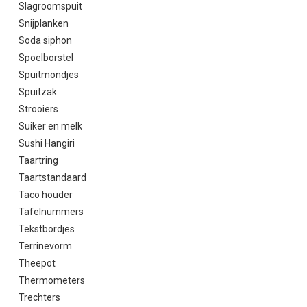
Slagroomspuit
Snijplanken
Soda siphon
Spoelborstel
Spuitmondjes
Spuitzak
Strooiers
Suiker en melk
Sushi Hangiri
Taartring
Taartstandaard
Taco houder
Tafelnummers
Tekstbordjes
Terrinevorm
Theepot
Thermometers
Trechters