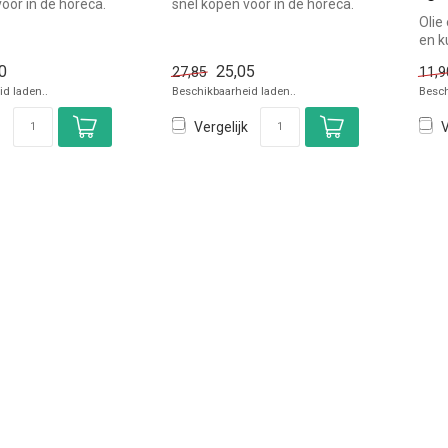
oor in de horeca.
snel kopen voor in de horeca.
k b...
Overzichtelijk bekijk...
Olie 
en k
snel
0
25,05
27,85
11,9
d laden..
Beschikbaarheid laden..
Besch
Vergelijk
V