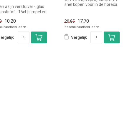
snel kopen voor in de horeca.
en azijn verstuiver - glas
Overzichtelijk bekij...
unststof - 15cl | simpel en
 kopen voor ...
10,20
17,70
0
20,85
ikbaarheid laden..
Beschikbaarheid laden..
ergelijk
Vergelijk