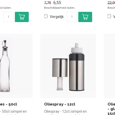
6,55
7,70
22,0
d laden..
Beschikbaarheid laden..
Besch
Vergelijk
V
les - 50cl
Oliespray - 12cl
Oli
- g
s - 50cl | simpel en
Oliespray - 12cl | simpel en
15c