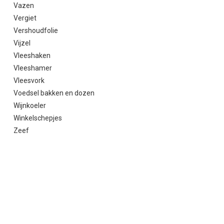
Vazen
Vergiet
Vershoudfolie
Vijzel
Vleeshaken
Vleeshamer
Vleesvork
Voedsel bakken en dozen
Wijnkoeler
Winkelschepjes
Zeef
Olieflessen van HorecaRama
Bij HorecaRama kiest u uit verschillende olieflessen. Een eenvoudi
oliefles van roestvrijstaal. Dit mooi ogende olieflesjes heeft de vo