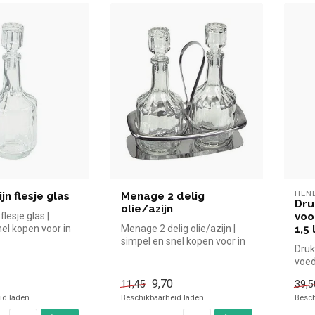
HEN
ijn flesje glas
Menage 2 delig
Dru
olie/azijn
flesje glas |
voo
el kopen voor in
Menage 2 delig olie/azijn |
1,5 
verzichteli...
simpel en snel kopen voor in
Druk
de horeca. Overzichteli...
voed
9,70
11,45
39,5
d laden..
Beschikbaarheid laden..
Besch