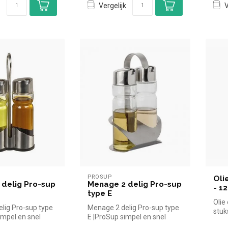
Vergelijk
V
PROSUP
Olie
delig Pro-sup
Menage 2 delig Pro-sup
- 1
type E
Olie 
lig Pro-sup type
Menage 2 delig Pro-sup type
stuk
impel en snel
E |ProSup simpel en snel
voor 
n de horeca. Ov...
kopen voor in de horeca. Ov...