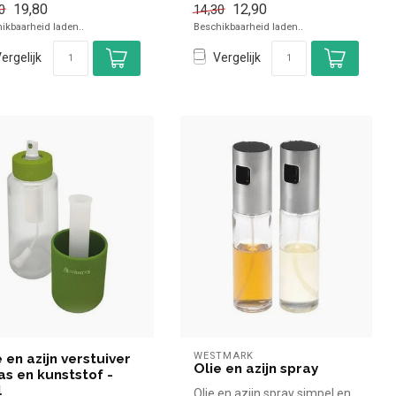
19,80
12,90
0
14,30
ikbaarheid laden..
Beschikbaarheid laden..
ergelijk
Vergelijk
WESTMARK
e en azijn verstuiver
Olie en azijn spray
las en kunststof -
l
Olie en azijn spray simpel en