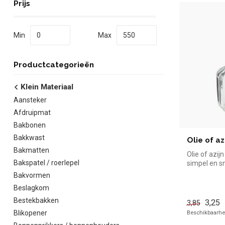
Prijs
Min
Max
Productcategorieën
Klein Materiaal
Aansteker
Afdruipmat
Bakbonen
Bakkwast
Olie of az
Bakmatten
Olie of azijn 
Bakspatel / roerlepel
simpel en sn
de horeca. O
Bakvormen
Beslagkom
Bestekbakken
3,25
3,85
Blikopener
Beschikbaarhei