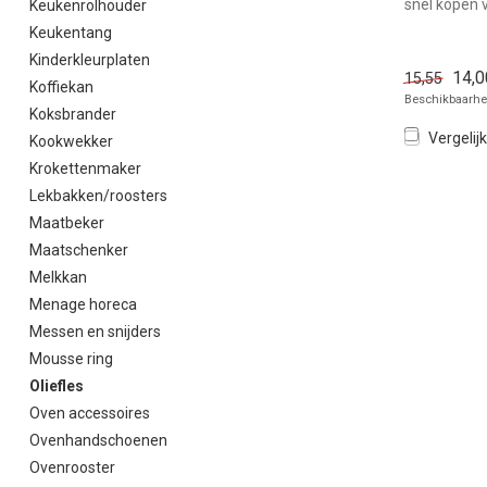
snel kopen v
Keukenrolhouder
Overzichtelij
Keukentang
Kinderkleurplaten
14,0
15,55
Koffiekan
Beschikbaarhei
Koksbrander
Vergelijk
Kookwekker
Krokettenmaker
Lekbakken/roosters
Maatbeker
Maatschenker
Melkkan
Menage horeca
Messen en snijders
Mousse ring
Oliefles
Oven accessoires
Ovenhandschoenen
Ovenrooster