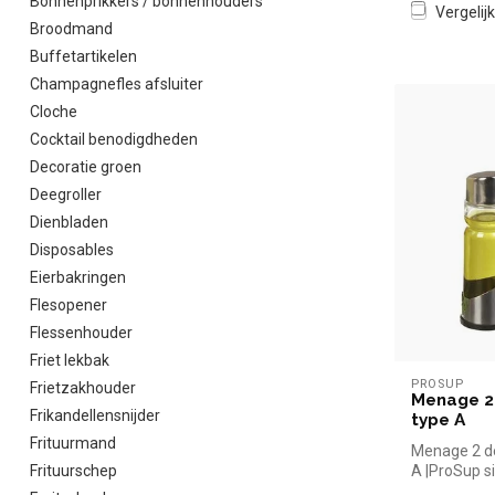
Bonnenprikkers / bonnenhouders
Vergelijk
Broodmand
Buffetartikelen
Champagnefles afsluiter
Cloche
Cocktail benodigdheden
Decoratie groen
Deegroller
Dienbladen
Disposables
Eierbakringen
Flesopener
Flessenhouder
Friet lekbak
PROSUP
Frietzakhouder
Menage 2 
Frikandellensnijder
type A
Frituurmand
Menage 2 de
Frituurschep
A |ProSup s
kopen voor i