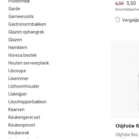
Fruitschaal
5,50
6,50
Garde
Beschikbaarhei
Garneerunits
Vergelijk
Gastronormbakken
Glazen ophangrek
Glazen
Hamklem
Horeca bestek
Houten serveerplank
IJscoupe
IJsemmer
IJshoornhouder
IJsknijper
IJsschepperbakken
Kaarsen
Keukengerei set
Keukenpincet
Olijfolie f
Keukenrek
Olijfolie fle