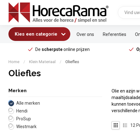
Kies een categorie
Over ons
Referenties
On
De
scherpste
online prijzen
O
Home
/
Klein Materiaal
/
Oliefles
Oliefles
Merken
Olie en azijn 
maaltijdsalad
Alle merken
kunnen toevoeg
verschillende 
Hendi
ProSup
12
P
Westmark