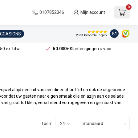
0
0107852046
Mijn account
OCCASIONS
9.1
2533
beoordelingen
50 ex. btw
50.000+
Klanten gingen u voor
jwel altijd deel uit van een diner of buffet en ook de uitgebreide
 voor dat uw gasten naar eigen smaak olie en azijn aan de salade
, van groot tot klein, verschillend vormgegeven en gemaakt van
Toon: