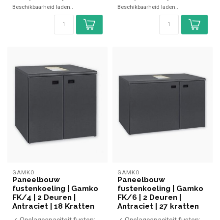
Beschikbaarheid laden..
Beschikbaarheid laden..
✓ B...
GAMKO
GAMKO
Paneelbouw
Paneelbouw
fustenkoeling | Gamko
fustenkoeling | Gamko
FK/4 | 2 Deuren |
FK/6 | 2 Deuren |
Antraciet | 18 Kratten
Antraciet | 27 kratten
✓ Opslagcapaciteit fusten:
✓ Opslagcapaciteit fusten: