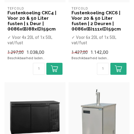
TEFCOLD
TEFCOLD
Fustenkoeling CKC4 |
Fustenkoeling CKC6 |
Voor 20 & 50 Liter
Voor 20 & 50 Liter
fusten | 1 Deur |
fusten | 2 Deuren |
(H)86x(B)88x(D)59cm
(H)86x(B)111x(D)59cm
✓ Voor 4x 20L of 1x 50L
✓ Voor 6x 20L of 1x 50L
vat/fust
vat/fust
✓ 1 Deur
✓ 2 Deuren
1.038,00
1.142,00
1.297,00
1.427,00
X Zonder tapkraan
X Zonder tapkraan
Beschikbaarheid laden..
Beschikbaarheid laden..
✓ Breedte 88 cm, ...
✓ Breedte 111 c...