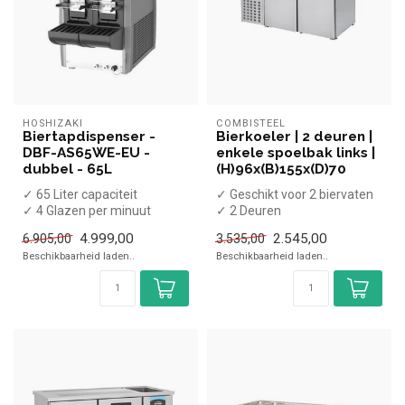
HOSHIZAKI
COMBISTEEL
Biertapdispenser -
Bierkoeler | 2 deuren |
DBF-AS65WE-EU -
enkele spoelbak links |
dubbel - 65L
(H)96x(B)155x(D)70
✓ 65 Liter capaciteit
✓ Geschikt voor 2 biervaten
✓ 4 Glazen per minuut
✓ 2 Deuren
✓ 45 Minuten hersteltijd
✓ -2 tot +8 graden
4.999,00
2.545,00
6.905,00
3.535,00
✓ Luchtg...
✓ Geventileerd
Beschikbaarheid laden..
Beschikbaarheid laden..
✓ B...