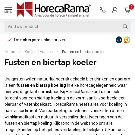
0
MENU
De
scherpste
online prijzen
Op reke
9.1
Home
/
Koelen / Vriezen
/
Fusten en biertap koeler
Fusten en biertap koeler
Uw gasten willen natuurlijk heerlijk gekoeld bier drinken en daarom
is een
fusten en biertap koeling
in elke horecagelegenheid waar
bier wordt getapt onmisbaar. Bij HorecaRama kunt u dan ook
terecht voor een biertap koeling in de vorm van bijvoorbeeld een
bierbar of vatenkoelkast. HorecaRama heeft alles voor koeling in
haar assortiment. Van barkoeling tot vitrines, vrieskisten of een
wijnklimaatkast en natuurlijk verschillende uitvoeringen van de
fusten en biertap koeling. Kijk rond in de webshop om alle
mogelijkheden op het gebied van koeling te bekijken. U kunt ons