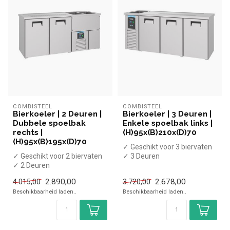
COMBISTEEL
COMBISTEEL
Bierkoeler | 2 Deuren |
Bierkoeler | 3 Deuren |
Dubbele spoelbak
Enkele spoelbak links |
rechts |
(H)95x(B)210x(D)70
(H)95x(B)195x(D)70
✓ Geschikt voor 3 biervaten
✓ Geschikt voor 2 biervaten
✓ 3 Deuren
✓ 2 Deuren
✓ -2 tot +8 graden
✓ -2 tot +8 graden
✓ Geventileerd
2.890,00
2.678,00
4.015,00
3.720,00
✓ Geventileerd
✓ B...
Beschikbaarheid laden..
Beschikbaarheid laden..
✓ B...