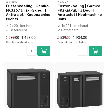
GAMKO
GAMKO
Fustenkoeling | Gamko
Fustenkoeling | Gamko
FKG20/2 | 1x ½ deur |
FK2-25/4L | 1 Deur |
Antraciet | Koelmachine
Antraciet | Koelmachine
rechts
links
✓ 2x 20 Liter inhoud
✓ 4x 20 Liter inhoud
✓ Geforceerd
✓ Geforceerd
✓ 1 Halve gesloten deur
✓ 1 Gesloten deur
1.453,00
1.904,00
1.937,00
2.539,00
✓ 555 x 599 x 848/8...
✓ 880 x 567 x 860/880 mm
Beschikbaarheid laden..
Beschikbaarheid laden..
...