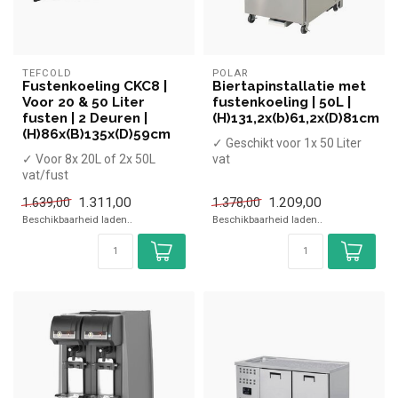
TEFCOLD
POLAR
Fustenkoeling CKC8 |
Biertapinstallatie met
Voor 20 & 50 Liter
fustenkoeling | 50L |
fusten | 2 Deuren |
(H)131,2x(b)61,2x(D)81cm
(H)86x(B)135x(D)59cm
✓ Geschikt voor 1x 50 Liter
✓ Voor 8x 20L of 2x 50L
vat
vat/fust
✓ 1 Deur
✓ 2 Deuren
✓ Met tapkraan, lekbak en
1.311,00
1.209,00
1.639,00
1.378,00
X Zonder tapkraan
geremde wie...
Beschikbaarheid laden..
Beschikbaarheid laden..
✓ Breedte 120 c...