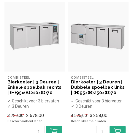
COMBISTEEL
COMBISTEEL
Bierkoeler | 3 Deuren |
Bierkoeler | 3 Deuren |
Enkele spoelbak rechts
Dubbele spoelbak links
| (H)95x(B)210x(D)70
| (H)95x(B)250x(D)70
✓ Geschikt voor 3 biervaten
✓ Geschikt voor 3 biervaten
✓ 3 Deuren
✓ 3 Deuren
✓ -2 tot +8 graden
✓ -2 tot +8 graden
2.678,00
3.258,00
3.720,00
4.525,00
✓ Geventileerd
✓ Geventileerd
Beschikbaarheid laden..
Beschikbaarheid laden..
✓ B...
✓ B...