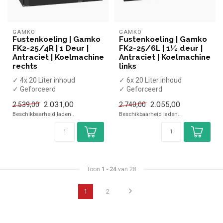
GAMKO
GAMKO
Fustenkoeling | Gamko
Fustenkoeling | Gamko
FK2-25/4R | 1 Deur |
FK2-25/6L | 1½ deur |
Antraciet | Koelmachine
Antraciet | Koelmachine
rechts
links
✓ 4x 20 Liter inhoud
✓ 6x 20 Liter inhoud
✓ Geforceerd
✓ Geforceerd
✓ 1 Gesloten deur
✓ 2 Gesloten deuren
2.031,00
2.055,00
2.539,00
2.740,00
✓ 880 x 567 x 860/880 mm
✓ 1110 x 567 x 860/880 ...
Beschikbaarheid laden..
Beschikbaarheid laden..
...
Toon
1
-
24
van 28
1
2