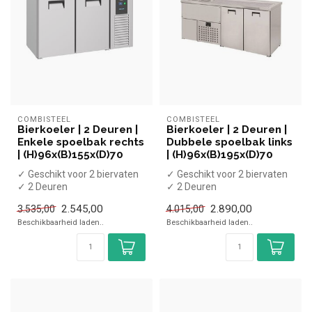
COMBISTEEL
COMBISTEEL
Bierkoeler | 2 Deuren |
Bierkoeler | 2 Deuren |
Enkele spoelbak rechts
Dubbele spoelbak links
| (H)96x(B)155x(D)70
| (H)96x(B)195x(D)70
✓ Geschikt voor 2 biervaten
✓ Geschikt voor 2 biervaten
✓ 2 Deuren
✓ 2 Deuren
✓ -2 tot +8 graden
✓ -2 tot +8 graden
2.545,00
2.890,00
3.535,00
4.015,00
✓ Geventileerd
✓ Geventileerd
Beschikbaarheid laden..
Beschikbaarheid laden..
✓ B...
✓ B...