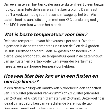
Om een fusten en biertap koeler aan te sluiten heeft u een tapzuil
nodig, dit is in feite de kraan waar het bier uitkomt. Daarnaast
heeft u koolzuur nodig voor het schuimlaagje op het bier. Als
laatste heeft u aansluitslangen met een KEG aansluiting nodig.
Een KEG is een fust waarin het bier zit.
Wat is beste temperatuur voor bier?
De beste temperatuur voor bier verschilt per soort. Over het
algemeen is de beste temperatuur tussen de 0 en de 4 graden
Celsius. Hiermee serveert u aan uw gasten een heerlijk koud
biertje. Zorg ervoor dat u de temperatuur goed in de gaten houdt
van uw fusten en biertap koeler Een zwaarder biertje mag
meestal een wat hogere temperatuur hebben.
Hoeveel liter bier kan er in een fusten en
biertap koeler?
In een fustenkoeling van Gamko kan bijvoorbeeld een capaciteit
van 1 x 50 liter (diameter van 423mm) of 2 x 20 liter (diameter
van 240mm) of 6 x 20 liter (diameter van 240mm). Deze koeling is
ideaal bij het gebruiken van verschillende bieren op de tap.
Daarnaast wordt ook de temperatuur goed en gelijkmatig