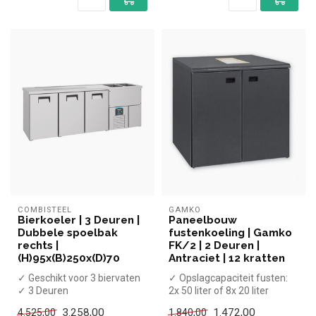
COMBISTEEL
GAMKO
Bierkoeler | 3 Deuren |
Paneelbouw
Dubbele spoelbak
fustenkoeling | Gamko
rechts |
FK/2 | 2 Deuren |
(H)95x(B)250x(D)70
Antraciet | 12 kratten
✓ Geschikt voor 3 biervaten
✓ Opslagcapaciteit fusten:
✓ 3 Deuren
2x 50 liter of 8x 20 liter
✓ -2 tot +8 graden
✓ Geschikt voor 12 kratte...
3.258,00
1.472,00
4.525,00
1.840,00
✓ Geventileerd