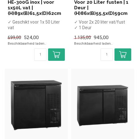
HE-300G inox | voor
Voor 20 Liter fusten | 1
1x50L vat |
Deur |
(H)89x(B)61,5x(D)62cm
(H)86x(B)55,5x(D)59cm
✓ Geschikt voor 1x 50 Liter
✓ Voor 2x 20 liter vat/fust
vat
✓ 1 Deur
✓ 1 Deur
X Zonder tapkraan
524,00
945,00
699,00
1.135,00
X Zonder tapkraan
✓ Breedte 55,5 cm, die...
Beschikbaarheid laden..
Beschikbaarheid laden..
✓ Breedte 61,5 cm,...