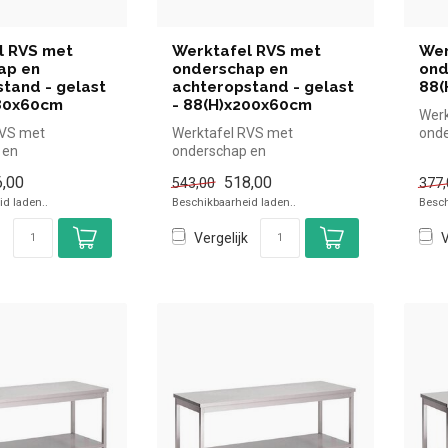
l RVS met
Werktafel RVS met
Wer
ap en
onderschap en
ond
tand - gelast
achteropstand - gelast
88(
180x60cm
- 88(H)x200x60cm
Werk
RVS met
Werktafel RVS met
onde
 en
onderschap en
88(H
nd - Gastro M -
achteropstand - Gastro M -
simp
,00
518,00
543,00
377,
x60cm
88(H)x200x60cm |Gastr...
d laden..
Beschikbaarheid laden..
Besch
Vergelijk
V