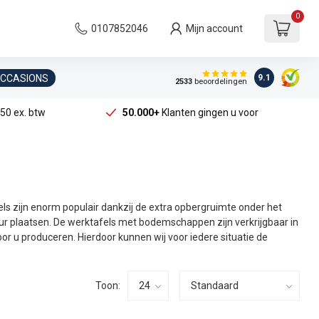
0
0107852046
Mijn account
OCCASIONS
9.1
2533
beoordelingen
50 ex. btw
50.000+
Klanten gingen u voor
afels zijn enorm populair dankzij de extra opbergruimte onder het
r plaatsen. De werktafels met bodemschappen zijn verkrijgbaar in
r u produceren. Hierdoor kunnen wij voor iedere situatie de
Toon: