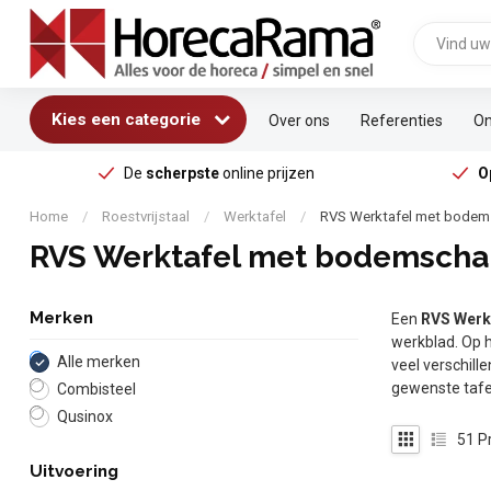
Kies een categorie
Over ons
Referenties
On
De
scherpste
online prijzen
O
Home
/
Roestvrijstaal
/
Werktafel
/
RVS Werktafel met bode
RVS Werktafel met bodemsch
Merken
Een
RVS Werk
werkblad. Op 
Alle merken
veel verschill
gewenste tafel
Combisteel
Qusinox
51
P
Uitvoering