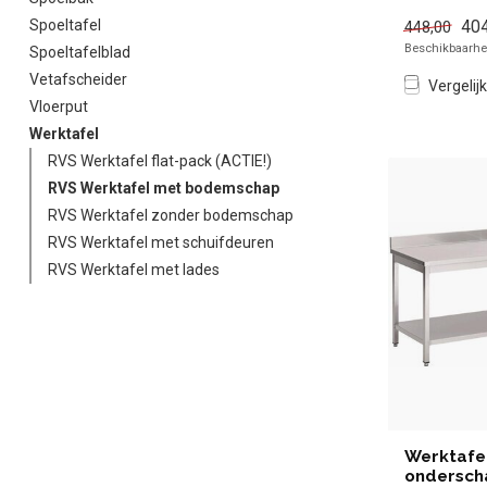
simpel en sn
404
Spoeltafel
448,00
Beschikbaarhei
Spoeltafelblad
Vetafscheider
Vergelijk
Vloerput
Werktafel
RVS Werktafel flat-pack (ACTIE!)
RVS Werktafel met bodemschap
RVS Werktafel zonder bodemschap
RVS Werktafel met schuifdeuren
RVS Werktafel met lades
Werktafe
ondersch