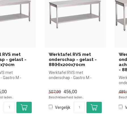
l RVS met
Werktafel RVS met
Wer
p - gelast -
onderschap - gelast -
ond
0x70cm
88(H)x200x70cm
ach
- 8
RVS met
Werktafel RVS met
- Gastro M -
onderschap - Gastro M -
Werk
70cm |Gastro M
88(H)x200x70cm |Gastro M
onde
e...
simpel en sne...
acht
,00
456,00
507,00
489,
88(H
d laden..
Beschikbaarheid laden..
Besch
Vergelijk
V