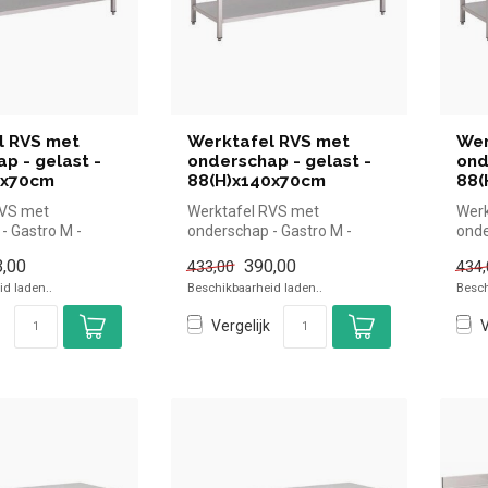
l RVS met
Werktafel RVS met
Wer
p - gelast -
onderschap - gelast -
ond
0x70cm
88(H)x140x70cm
88(
RVS met
Werktafel RVS met
Werk
- Gastro M -
onderschap - Gastro M -
onde
70cm |Gastro M
88(H)x140x70cm |Gastro M
88(H
,00
390,00
433,00
434,
e...
simpel en sne...
simp
d laden..
Beschikbaarheid laden..
Besch
Vergelijk
V