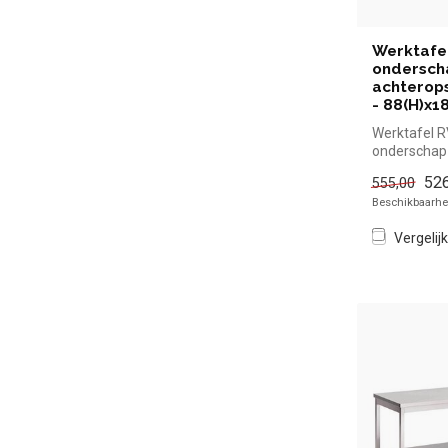
Werktafe
ondersch
achterops
- 88(H)x
Werktafel 
onderschap
achteropsta
526
555,00
88(H)x180
Beschikbaarhei
Vergelijk