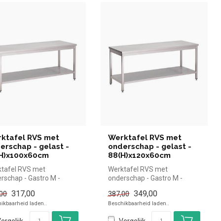
ktafel RVS met
Werktafel RVS met
erschap - gelast -
onderschap - gelast -
H)x100x60cm
88(H)x120x60cm
tafel RVS met
Werktafel RVS met
rschap - Gastro M -
onderschap - Gastro M -
)x100x60cm |Gastro M
88(H)x120x60cm |Gastro M
317,00
349,00
00
387,00
el en sne...
simpel en sne...
ikbaarheid laden..
Beschikbaarheid laden..
ergelijk
Vergelijk