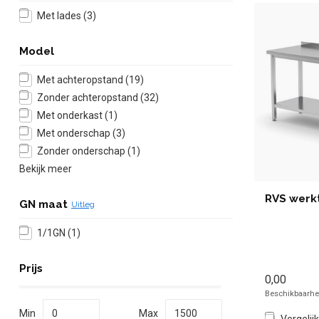
Met lades
(3)
Model
Met achteropstand
(19)
Zonder achteropstand
(32)
Met onderkast
(1)
Met onderschap
(3)
Zonder onderschap
(1)
Bekijk meer
RVS werk
GN maat
Uitleg
1/1GN
(1)
Prijs
0,00
Beschikbaarhei
Min
Max
Vergelijk