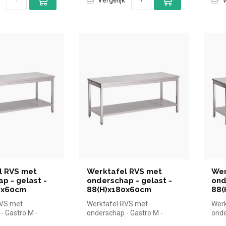
l RVS met
Werktafel RVS met
Wer
p - gelast -
onderschap - gelast -
ond
0x60cm
88(H)x180x60cm
88(
RVS met
Werktafel RVS met
Werk
- Gastro M -
onderschap - Gastro M -
onde
60cm |Gastro M
88(H)x180x60cm |Gastro M
88(H