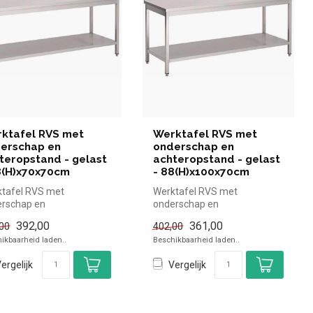
ktafel RVS met
Werktafel RVS met
erschap en
onderschap en
teropstand - gelast
achteropstand - gelast
8(H)x70x70cm
- 88(H)x100x70cm
tafel RVS met
Werktafel RVS met
rschap en
onderschap en
eropstand - Gastro M -
achteropstand - Gastro M -
392,00
361,00
00
402,00
)x70x70cm |Gastro...
88(H)x100x70cm |Gastr...
ikbaarheid laden..
Beschikbaarheid laden..
ergelijk
Vergelijk