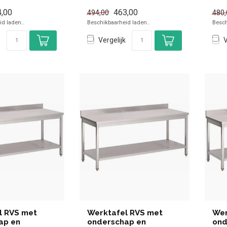
e...
simpel en sne...
simp
,00
463,00
494,00
480,
d laden..
Beschikbaarheid laden..
Besch
Vergelijk
V
l RVS met
Werktafel RVS met
Wer
ap en
onderschap en
ond