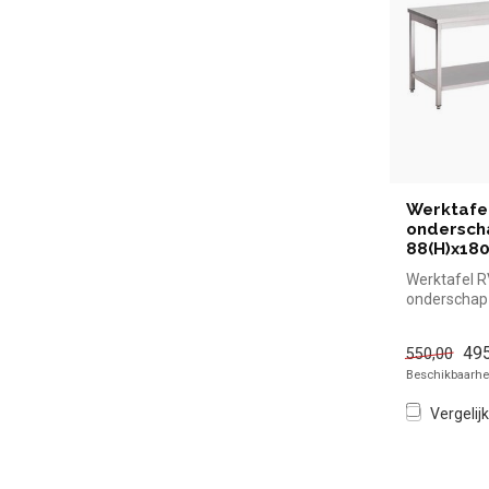
Werktafe
onderscha
88(H)x18
Werktafel 
onderschap 
88(H)x180x
simpel en sn
495
550,00
Beschikbaarhei
Vergelijk