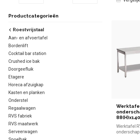
Productcategorieën
Roestvrijstaal
Aan- en afvoertafel
Bordenlift
Cocktail bar station
Crushed ice bak
Doorgeefluik
Etagere
Horeca afzuigkap
Kasten en planken
Onderstel
Werktafe
Regaalwagen
onderscha
RVS fabriek
88(H)x14
RVS maatwerk
Werktafel 
Serveerwagen
onderschap 
88(H)x140x
Spoelbak