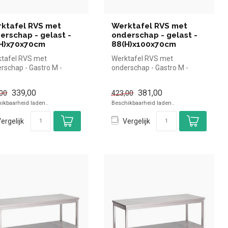
ktafel RVS met
Werktafel RVS met
erschap - gelast -
onderschap - gelast -
H)x70x70cm
88(H)x100x70cm
tafel RVS met
Werktafel RVS met
rschap - Gastro M -
onderschap - Gastro M -
)x70x70cm |Gastro M
88(H)x100x70cm |Gastro M
el en snel...
simpel en sne...
339,00
381,00
00
423,00
ikbaarheid laden..
Beschikbaarheid laden..
ergelijk
Vergelijk