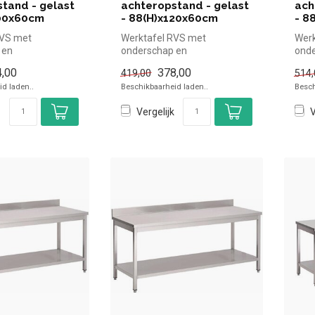
tand - gelast
achteropstand - gelast
ach
100x60cm
- 88(H)x120x60cm
- 8
RVS met
Werktafel RVS met
Werk
 en
onderschap en
onde
nd - Gastro M -
achteropstand - Gastro M -
acht
,00
378,00
419,00
514,
0cm |Gastr...
88(H)x120x60cm |Gastr...
88(H
d laden..
Beschikbaarheid laden..
Besch
Vergelijk
V