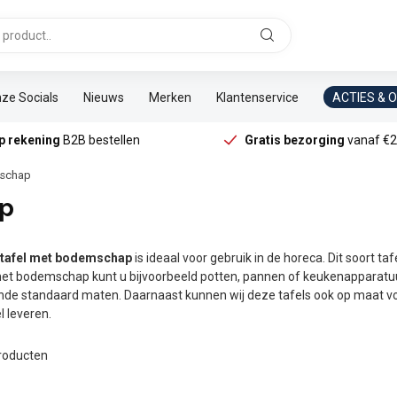
ze Socials
Nieuws
Merken
Klantenservice
ACTIES & 
p rekening
B2B bestellen
Gratis bezorging
vanaf €2
mschap
ap
tafel met bodemschap
is ideaal voor gebruik in de horeca. Dit soort t
het bodemschap kunt u bijvoorbeeld potten, pannen of keukenapparatuu
ende standaard maten. Daarnaast kunnen wij deze tafels ook op maat voo
 leveren.
roducten