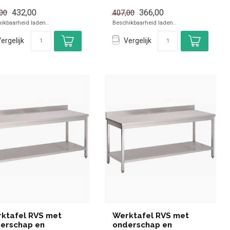
el en sne...
achteropstand - Gastro M -
432,00
366,00
00
407,00
88(H)x70x60cm |Gastro...
ikbaarheid laden..
Beschikbaarheid laden..
ergelijk
Vergelijk
ktafel RVS met
Werktafel RVS met
erschap en
onderschap en