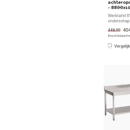
achterops
- 88(H)x
Werktafel 
onderschap
achteropsta
404
448,00
88(H)x100x6
Beschikbaarhei
Vergelijk