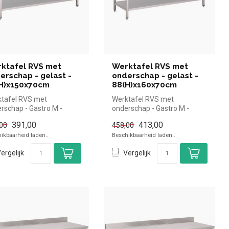
ktafel RVS met
Werktafel RVS met
erschap - gelast -
onderschap - gelast -
H)x150x70cm
88(H)x160x70cm
tafel RVS met
Werktafel RVS met
rschap - Gastro M -
onderschap - Gastro M -
)x150x70cm |Gastro M
88(H)x160x70cm |Gastro M
391,00
413,00
00
458,00
el en sne...
simpel en sne...
ikbaarheid laden..
Beschikbaarheid laden..
ergelijk
Vergelijk