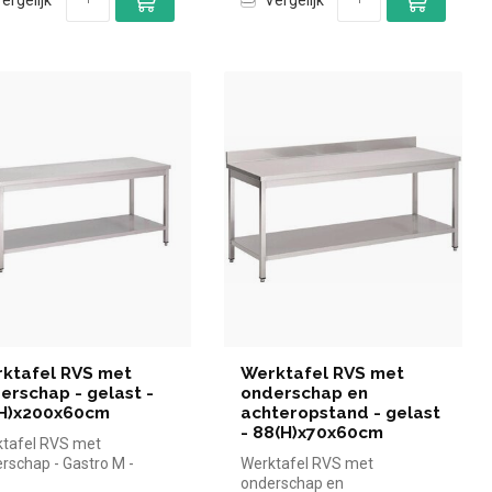
ktafel RVS met
Werktafel RVS met
erschap - gelast -
onderschap en
H)x200x60cm
achteropstand - gelast
- 88(H)x70x60cm
tafel RVS met
rschap - Gastro M -
Werktafel RVS met
)x200x60cm |Gastro M
onderschap en