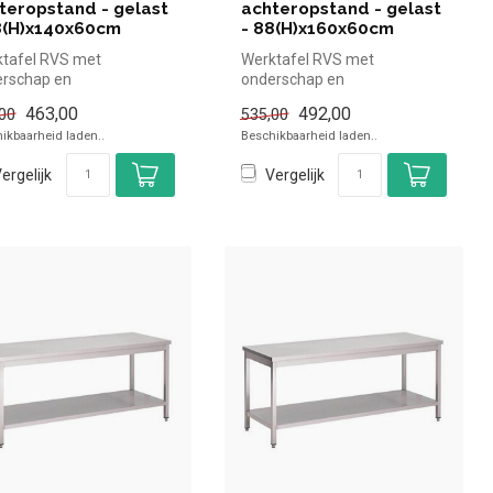
teropstand - gelast
achteropstand - gelast
8(H)x140x60cm
- 88(H)x160x60cm
tafel RVS met
Werktafel RVS met
rschap en
onderschap en
eropstand - Gastro M -
achteropstand - Gastro M -
463,00
492,00
00
535,00
)x140x60cm | Gast...
88(H)x160x60cm |Gastr...
ikbaarheid laden..
Beschikbaarheid laden..
ergelijk
Vergelijk