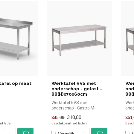
tafel op maat
Werktafel RVS met
Wer
onderschap - gelast -
ond
88(H)x70x60cm
88(
Werktafel RVS met
Werk
onderschap - Gastro M -
onde
88(H)x70x60cm |Gastro M
88(H
310,00
345,00
351,
simpel en snel...
simp
d laden..
Beschikbaarheid laden..
Besch
Vergelijk
V