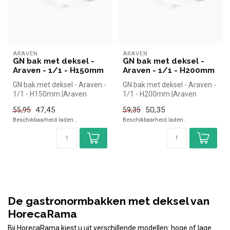
ARAVEN
ARAVEN
GN bak met deksel -
GN bak met deksel -
Araven - 1/1 - H150mm
Araven - 1/1 - H200mm
GN bak met deksel - Araven -
GN bak met deksel - Araven -
1/1 - H150mm |Araven
1/1 - H200mm |Araven
simpel en snel kopen voor in
simpel en snel kopen voor in
47,45
50,35
55,95
59,35
d...
d...
Beschikbaarheid laden..
Beschikbaarheid laden..
De gastronormbakken met deksel van
HorecaRama
Bij HorecaRama kiest u uit verschillende modellen: hoge of lage