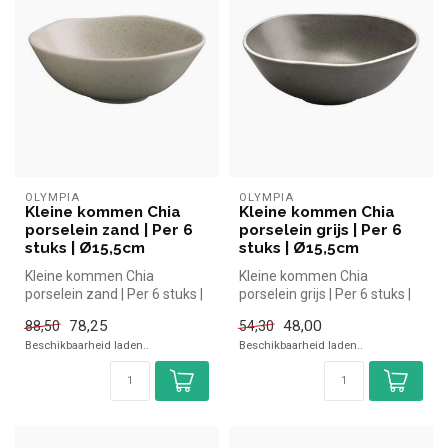
OLYMPIA
OLYMPIA
Kleine kommen Chia
Kleine kommen Chia
porselein zand | Per 6
porselein grijs | Per 6
stuks | Ø15,5cm
stuks | Ø15,5cm
Kleine kommen Chia
Kleine kommen Chia
porselein zand | Per 6 stuks |
porselein grijs | Per 6 stuks |
Ø15,5cm Olympia simpel en
Ø15,5cm Olympia simpel en
78,25
48,00
88,50
54,30
snel...
sne...
Beschikbaarheid laden..
Beschikbaarheid laden..