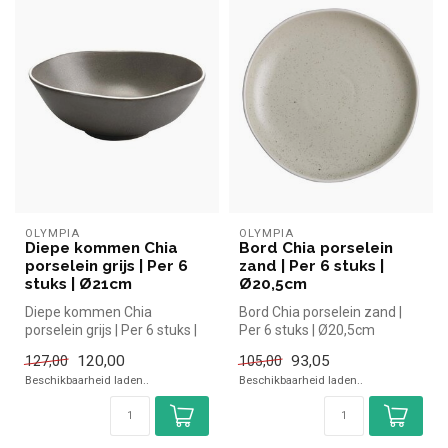
OLYMPIA
OLYMPIA
Diepe kommen Chia
Bord Chia porselein
porselein grijs | Per 6
zand | Per 6 stuks |
stuks | Ø21cm
Ø20,5cm
Diepe kommen Chia
Bord Chia porselein zand |
porselein grijs | Per 6 stuks |
Per 6 stuks | Ø20,5cm
Ø21cm Olympia simpel en
Olympia simpel en snel
120,00
93,05
127,00
105,00
snel k...
kopen vo...
Beschikbaarheid laden..
Beschikbaarheid laden..