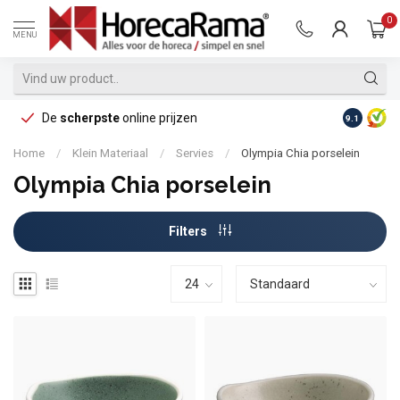
0
MENU
De
scherpste
online prijzen
Op reke
9.1
Home
/
Klein Materiaal
/
Servies
/
Olympia Chia porselein
Olympia Chia porselein
Filters