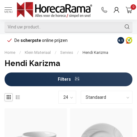
0
MENU
De
scherpste
online prijzen
Op reke
9.1
Home
/
Klein Materiaal
/
Servies
/
Hendi Karizma
Hendi Karizma
Filters