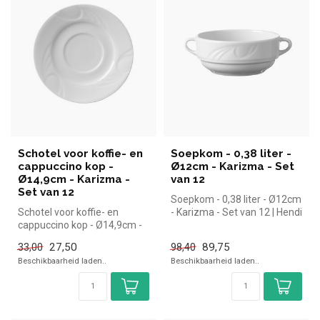
Schotel voor koffie- en
Soepkom - 0,38 liter -
cappuccino kop -
Ø12cm - Karizma - Set
Ø14,9cm - Karizma -
van 12
Set van 12
Soepkom - 0,38 liter - Ø12cm
Schotel voor koffie- en
- Karizma - Set van 12 | Hendi
cappuccino kop - Ø14,9cm -
simpel en snel kopen...
Karizma - Set van 12 | Hendi
27,50
89,75
33,00
98,40
...
Beschikbaarheid laden..
Beschikbaarheid laden..