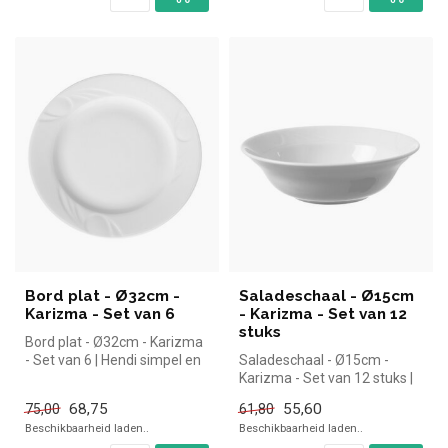
Bord plat - Ø32cm -
Saladeschaal - Ø15cm
Karizma - Set van 6
- Karizma - Set van 12
stuks
Bord plat - Ø32cm - Karizma
- Set van 6 | Hendi simpel en
Saladeschaal - Ø15cm -
snel kopen voor in de ...
Karizma - Set van 12 stuks |
Hendi simpel en snel kopen
68,75
55,60
75,00
61,80
v...
Beschikbaarheid laden..
Beschikbaarheid laden..