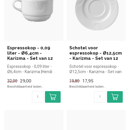
Espressokop - 0,09
Schotel voor
liter - Ø6,4cm -
espressokop - Ø12,5cm
Karizma - Set van 12
- Karizma - Set van 12
Espressokop - 0,09 liter -
Schotel voor espressokop -
Ø6,4cm - Karizma |Hendi
Ø12,5cm - Karizma - Set van
simpel en snel kopen voor in
12| Hendi simpel en snel ...
29,00
17,95
32,00
19,80
...
Beschikbaarheid laden..
Beschikbaarheid laden..