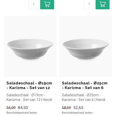
Saladeschaal - Ø19cm
Saladeschaal - Ø25cm
- Karizma - Set van 12
- Karizma - Set van 6
Saladeschaal - Ø19cm -
Saladeschaal - Ø25cm -
Karizma - Set van 12 | Hendi
Karizma - Set van 6 | Hendi
simpel en snel kopen voor
simpel en snel kopen voor in
84,50
52,65
94,00
58,50
in...
...
Beschikbaarheid laden..
Beschikbaarheid laden..