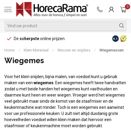
0
MENU
De
scherpste
online prijzen
Op reke
9.1
Home
/
Klein Materiaal
/
Messen en snijders
/
Wiegemessen
Wiegemes
Voor het klein snijden, bijna malen, van voedsel kunt u gebruik
maken van een
wiegemes
. Een wiegemes heeft twee handvatten
zodat u met beide handen het wiegemes kunt vasthouden en
daarmee kunt heen en weer wiegen. Vroeger werd het wiegemes
veel gebruikt maar sinds de komst van de staafmixer en de
keukenmachine wat minder. Toch is een wiegemes een aanwinst
voor uw professionele keuken. U zult niet altijd dusdanig grote
hoeveelheden voedsel willen klein maken dat hiervoor een
staafmixer of keukenmachine moet worden gebruikt.