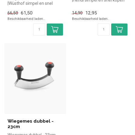
|Hendi simpel en snel kopen
|Wüsthof simpel en snel
voor in de horeca.
kopen voor in de horeca.
Overzichtel...
61,50
12,95
66,50
14,90
Overzicht...
Beschikbaarheid laden..
Beschikbaarheid laden..
Wiegemes dubbel -
23cm