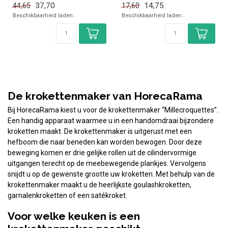
37,70
14,75
44,65
17,60
de horeca...
Beschikbaarheid laden..
Beschikbaarheid laden..
De krokettenmaker van HorecaRama
Bij HorecaRama kiest u voor de krokettenmaker “Millecroquettes”.
Een handig apparaat waarmee u in een handomdraai bijzondere
kroketten maakt. De krokettenmaker is uitgerust met een
hefboom die naar beneden kan worden bewogen. Door deze
beweging komen er drie gelijke rollen uit de cilindervormige
uitgangen terecht op de meebewegende plankjes. Vervolgens
snijdt u op de gewenste grootte uw kroketten. Met behulp van de
krokettenmaker maakt u de heerlijkste goulashkroketten,
garnalenkroketten of een satékroket.
Voor welke keuken is een