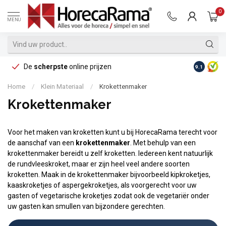
0
MENU
De
scherpste
online prijzen
Op reke
9.1
Home
/
Klein Materiaal
/
Krokettenmaker
Krokettenmaker
Voor het maken van kroketten kunt u bij HorecaRama terecht voor
de aanschaf van een
krokettenmaker
. Met behulp van een
krokettenmaker bereidt u zelf kroketten. Iedereen kent natuurlijk
de rundvleeskroket, maar er zijn heel veel andere soorten
kroketten. Maak in de krokettenmaker bijvoorbeeld kipkroketjes,
kaaskroketjes of aspergekroketjes, als voorgerecht voor uw
gasten of vegetarische kroketjes zodat ook de vegetariër onder
uw gasten kan smullen van bijzondere gerechten.