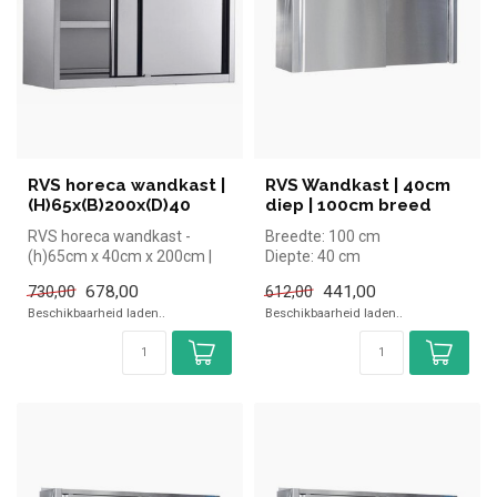
RVS horeca wandkast |
RVS Wandkast | 40cm
(H)65x(B)200x(D)40
diep | 100cm breed
RVS horeca wandkast -
Breedte: 100 cm
(h)65cm x 40cm x 200cm |
Diepte: 40 cm
simpel en snel kopen voor in
Hoogte: 60 cm
678,00
441,00
730,00
612,00
de h...
Beschikbaarheid laden..
Beschikbaarheid laden..