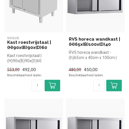
VOGUE
RVS horeca wandkast |
Kast roestvrijstaal |
(H)65x(B)100x(D)40
(H)90x(B)90x(D)60
RVS horeca wandkast -
Kast roestvrijstaal |
(h)65cm x 40cm x 100cm |
(H)90x(B)90x(D)60
simpel en snel kopen voor in
de h...
492,00
450,00
553,00
480,00
Beschikbaarheid laden..
Beschikbaarheid laden..