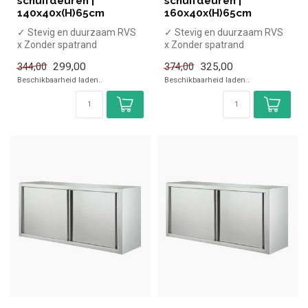
schuifdeuren |
schuifdeuren |
140x40x(H)65cm
160x40x(H)65cm
✓ Stevig en duurzaam RVS
✓ Stevig en duurzaam RVS
x Zonder spatrand
x Zonder spatrand
✓ Met schuifdeuren
✓ Met schuifdeuren
299,00
325,00
344,00
374,00
✓ Verstelbare pote...
✓ Verstelbare p...
Beschikbaarheid laden..
Beschikbaarheid laden..