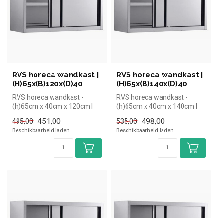
RVS horeca wandkast |
RVS horeca wandkast |
(H)65x(B)120x(D)40
(H)65x(B)140x(D)40
RVS horeca wandkast -
RVS horeca wandkast -
(h)65cm x 40cm x 120cm |
(h)65cm x 40cm x 140cm |
simpel en snel kopen voor in
simpel en snel kopen voor in
451,00
498,00
495,00
535,00
de h...
de h...
Beschikbaarheid laden..
Beschikbaarheid laden..