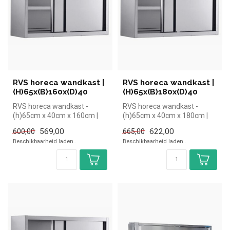
RVS horeca wandkast |
RVS horeca wandkast |
(H)65x(B)160x(D)40
(H)65x(B)180x(D)40
RVS horeca wandkast -
RVS horeca wandkast -
(h)65cm x 40cm x 160cm |
(h)65cm x 40cm x 180cm |
simpel en snel kopen voor in
simpel en snel kopen voor in
569,00
622,00
600,00
665,00
de h...
de h...
Beschikbaarheid laden..
Beschikbaarheid laden..