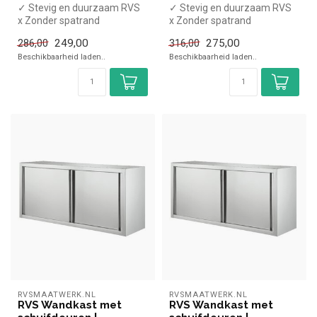
✓ Stevig en duurzaam RVS
✓ Stevig en duurzaam RVS
x Zonder spatrand
x Zonder spatrand
✓ Met schuifdeuren
✓ Met schuifdeuren
249,00
275,00
286,00
316,00
✓ Verstelbare p...
✓ Verstelbare p...
Beschikbaarheid laden..
Beschikbaarheid laden..
RVSMAATWERK.NL
RVSMAATWERK.NL
RVS Wandkast met
RVS Wandkast met