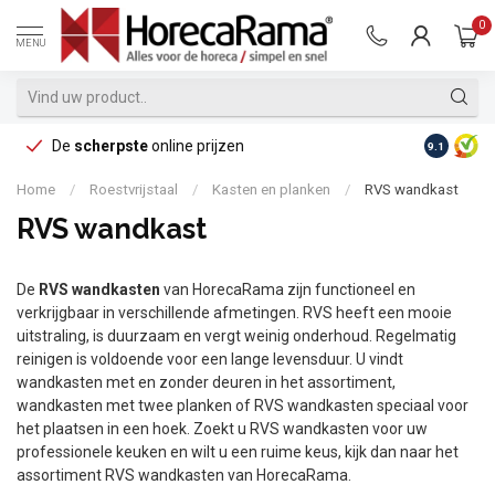
0
MENU
De
scherpste
online prijzen
Op reke
9.1
Home
/
Roestvrijstaal
/
Kasten en planken
/
RVS wandkast
RVS wandkast
De
RVS wandkasten
van HorecaRama zijn functioneel en
verkrijgbaar in verschillende afmetingen. RVS heeft een mooie
uitstraling, is duurzaam en vergt weinig onderhoud. Regelmatig
reinigen is voldoende voor een lange levensduur. U vindt
wandkasten met en zonder deuren in het assortiment,
wandkasten met twee planken of RVS wandkasten speciaal voor
het plaatsen in een hoek. Zoekt u RVS wandkasten voor uw
professionele keuken en wilt u een ruime keus, kijk dan naar het
assortiment RVS wandkasten van HorecaRama.