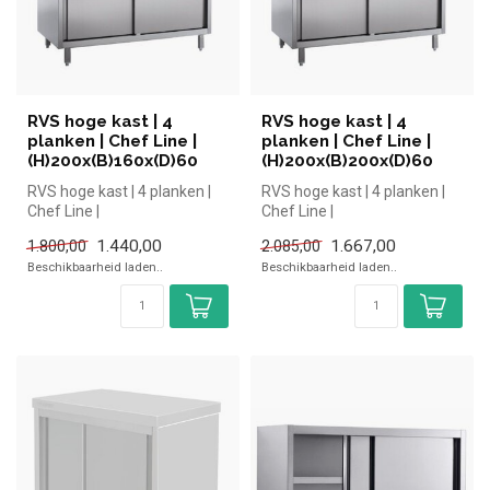
RVS hoge kast | 4
RVS hoge kast | 4
planken | Chef Line |
planken | Chef Line |
(H)200x(B)160x(D)60
(H)200x(B)200x(D)60
RVS hoge kast | 4 planken |
RVS hoge kast | 4 planken |
Chef Line |
Chef Line |
(H)200x(B)160x(D)60 |
(H)200x(B)200x(D)60 |
1.440,00
1.667,00
1.800,00
2.085,00
simpel en snel kop...
simpel en snel kop...
Beschikbaarheid laden..
Beschikbaarheid laden..