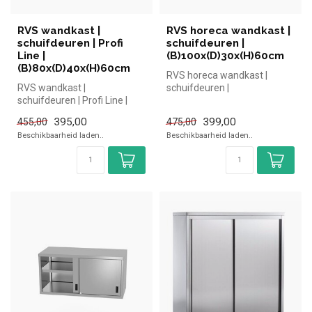
RVS wandkast |
RVS horeca wandkast |
schuifdeuren | Profi
schuifdeuren |
Line |
(B)100x(D)30x(H)60cm
(B)80x(D)40x(H)60cm
RVS horeca wandkast |
RVS wandkast |
schuifdeuren |
schuifdeuren | Profi Line |
(B)100x(D)30x(H)60cm
(B)80x(D)40x(H)60cm
395,00
399,00
455,00
475,00
Beschikbaarheid laden..
Beschikbaarheid laden..