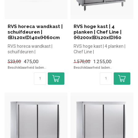
RVS horeca wandkast |
RVS hoge kast | 4
schuifdeuren |
planken | Chef Line |
(B)120x(D)40x(H)60cm
(H)200x(B)120x(D)60
RVS horeca wandkast |
RVS hoge kast | 4 planken |
schuifdeuren |
Chef Line |
(B)120x(D)40x(H)60cm
(H)200x(B)120x(D)60 |
475,00
1.255,00
533,00
1.570,00
simpel en snel kop...
Beschikbaarheid laden..
Beschikbaarheid laden..