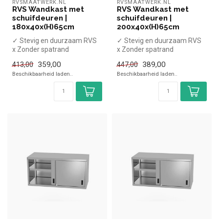
RVSMAATWERK.NL
RVSMAATWERK.NL
RVS Wandkast met
RVS Wandkast met
schuifdeuren |
schuifdeuren |
180x40x(H)65cm
200x40x(H)65cm
✓ Stevig en duurzaam RVS
✓ Stevig en duurzaam RVS
x Zonder spatrand
x Zonder spatrand
✓ Met schuifdeuren
✓ Met schuifdeuren
359,00
389,00
413,00
447,00
✓ Verstelbare p...
✓ Verstelbare p...
Beschikbaarheid laden..
Beschikbaarheid laden..