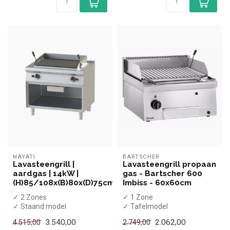
NAYATI
BARTSCHER
Lavasteengrill |
Lavasteengrill propaan
aardgas | 14kW |
gas - Bartscher 600
(H)85/108x(B)80x(D)75cm
Imbiss - 60x60cm
✓ 2 Zones
✓ 1 Zone
✓ Staand model
✓ Tafelmodel
✓ 14 kW
✓ 7,3 kW
3.540,00
2.062,00
4.515,00
2.749,00
✓ Gas
✓ Propaan