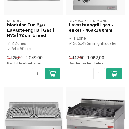
MODULAR
DIVERSO BY DIAMOND
Modular Fun 650
Lavasteengrill gas -
Lavasteengrill | Gas |
enkel - 365x485mm
RVS | 70cm breed
✓ 1 Zone
✓ 2 Zones
✓ 365x485mm grillrooster
✓ 64 x 50 cm
✓ Tafelmodel
✓ Tafelmodel
✓ 6450 kcal/u
2.049,00
1.082,00
2.425,00
1.442,00
✓ 11 kW
✓ Gas
Beschikbaarheid laden..
Beschikbaarheid laden..
✓ Gas