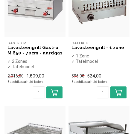
GASTRO M
CATERCHEF
Lavasteengrill Gastro
Lavasteengrill - 1 zone
M 650 - 70cm - aardgas
✓ 1 Zone
✓ 2 Zones
✓ Tafelmodel
✓ Tafelmodel
✓ 9 kW
✓ 11 kW
✓ Gas
1.809,00
524,00
2.016,00
596,00
✓ Gas
Beschikbaarheid laden..
Beschikbaarheid laden..