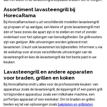
Assortiment lavasteengrill bij
HorecaRama
Bij HorecaRama kiest u uit verschillende modellen lavasteengrill:
op propaan of op aardgas, een kleine of grote lavasteengrill met
één of twee zones die apart zijn in te stellen en met of zonder
onderkast voor het opbergen van benodigdheden. De grillroosters
zijn van gietijzer. Alle uitvoeringen worden geleverd met
lavastenen. U kunt ook lavastenen los bijbestellen. Informeer u via
de webshop over al onze verschillende uitvoeringen van de
lavasteengrill en kies de lavasteengrill die het beste past in uw
keuken.
Lavasteengrill en andere apparaten
voor braden, grillen en koken
Bij HorecaRama vindt u alles voor de professionele keuken: van
apparatuur zoals de lavasteengrill, de kippengrill of een panini grill
tot bijzondere apparatuur zoals een milkshake machine, een
poffertjes apparaat of een eierkoker. Om te braden en grillen
bieden wij tal van oplossingen zoals
bakplaten en grillplaten
.