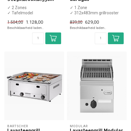
✓ 2 Zones
✓ 1 Zone
✓ Tafelmodel
✓ 312x483mm grillrooster
✓ 2x 4 kW
✓ Tafelmodel
1.128,00
629,00
1.504,00
839,00
✓ Gas
✓ 4 kW
Beschikbaarheid laden..
Beschikbaarheid laden..
✓ Gas
BARTSCHER
MODULAR
Lavasteengrill
Lavasteengrill Modular