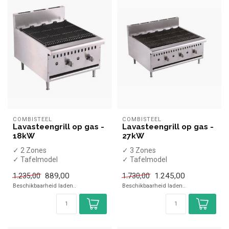
COMBISTEEL
COMBISTEEL
Lavasteengrill op gas -
Lavasteengrill op gas -
18kW
27kW
✓ 2 Zones
✓ 3 Zones
✓ Tafelmodel
✓ Tafelmodel
✓ 2x 9 kW
✓ 27 kW
889,00
1.245,00
1.235,00
1.730,00
✓ Gas
✓ Gas
Beschikbaarheid laden..
Beschikbaarheid laden..