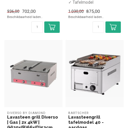
✓ 4 kW
✓ Tafelmodel
✓ Gas
✓ 4 kW
702,00
875,00
936,00
1.030,00
✓ Gas
Beschikbaarheid laden..
Beschikbaarheid laden..
DIVERSO BY DIAMOND
BARTSCHER
Lavasteen grill Diverso
Lavasteengrill
| Gas | 2x 4kW |
tafelmodel 40 -
(H)29x(B)66x(D)53cm
aardgas