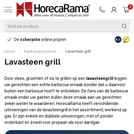
0
MENU
De
scherpste
online prijzen
Op reke
9.1
Home
/
Keukenapparatuur
/
Lavasteen grill
Lavasteen grill
Door vlees, groenten of vis te grillen op een
lavasteengrill
krijgen
uw gerechten een echte barbecue smaak zonder dat u daarvoor
buiten een barbecue hoeft te ontsteken. De fans van de barbecue
smaak onder uw gasten zullen deze smaak aan uw gerechten
zeker weten te waarderen. HorecaRama heeft verschillende
uitvoeringen van de lavasteengrill in het assortiment, werkend op
gas. Er zijn enkele en dubbele uitvoeringen, met of zonder
onderkast en zowel voor propaan als voor aardgas.