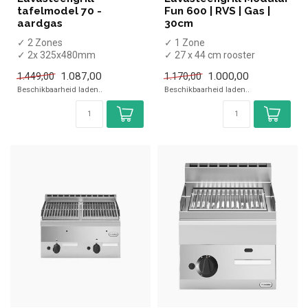
tafelmodel 70 -
Fun 600 | RVS | Gas |
aardgas
30cm
✓ 2 Zones
✓ 1 Zone
✓ 2x 325x480mm
✓ 27 x 44 cm rooster
grillroosters
✓ Tafelmodel
1.087,00
1.000,00
1.449,00
1.170,00
✓ Tafelmodel
✓ 5,5 kW
Beschikbaarheid laden..
Beschikbaarheid laden..
✓ 8 kW
✓ Gas
✓ Gas