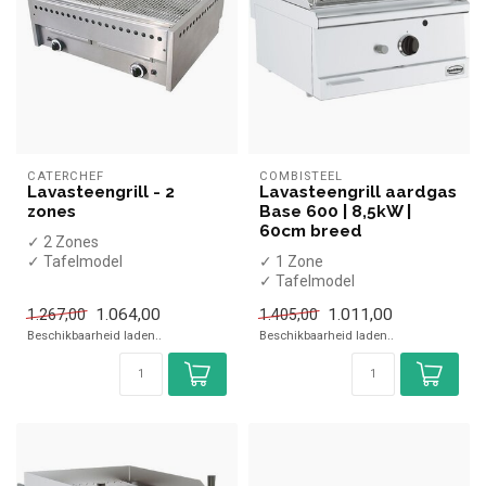
CATERCHEF
COMBISTEEL
Lavasteengrill - 2
Lavasteengrill aardgas
zones
Base 600 | 8,5kW |
60cm breed
✓ 2 Zones
✓ Tafelmodel
✓ 1 Zone
✓ 2x 9 kW
✓ Tafelmodel
✓ Gas
✓ 8,5 kW
1.064,00
1.011,00
1.267,00
1.405,00
✓ Gas
Beschikbaarheid laden..
Beschikbaarheid laden..