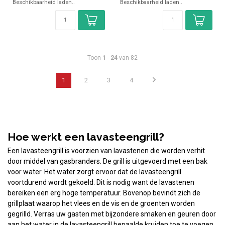
Beschikbaarheid laden..
Beschikbaarheid laden..
Toon
1
-
24
van 82
1
2
3
4
Hoe werkt een lavasteengrill?
Een lavasteengrill is voorzien van lavastenen die worden verhit
door middel van gasbranders. De grill is uitgevoerd met een bak
voor water. Het water zorgt ervoor dat de lavasteengrill
voortdurend wordt gekoeld. Dit is nodig want de lavastenen
bereiken een erg hoge temperatuur. Bovenop bevindt zich de
grillplaat waarop het vlees en de vis en de groenten worden
gegrilld. Verras uw gasten met bijzondere smaken en geuren door
aan het water in de lavasteengrill bepaalde kruiden toe te voegen.