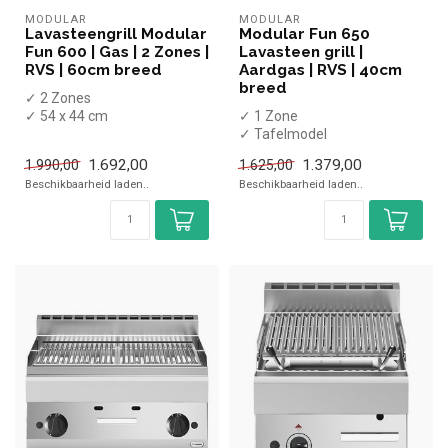
MODULAR
MODULAR
Lavasteengrill Modular
Modular Fun 650
Fun 600 | Gas | 2 Zones |
Lavasteen grill |
RVS | 60cm breed
Aardgas | RVS | 40cm
breed
✓ 2 Zones
✓ 54 x 44 cm
✓ 1 Zone
✓ Tafelmodel
✓ Tafelmodel
✓ 5,5 kW
✓ 5,5 kW
1.692,00
1.379,00
1.990,00
1.625,00
✓ Gas
✓ Gas
Beschikbaarheid laden..
Beschikbaarheid laden..