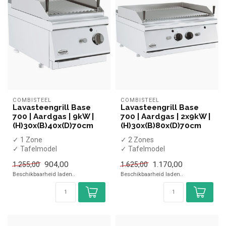
COMBISTEEL
COMBISTEEL
Lavasteengrill Base
Lavasteengrill Base
700 | Aardgas | 9kW |
700 | Aardgas | 2x9kW |
(H)30x(B)40x(D)70cm
(H)30x(B)80x(D)70cm
✓ 1 Zone
✓ 2 Zones
✓ Tafelmodel
✓ Tafelmodel
✓ 9 kW
✓ 2x 9 kW
904,00
1.170,00
1.255,00
1.625,00
✓ Gas
✓ Gas
Beschikbaarheid laden..
Beschikbaarheid laden..