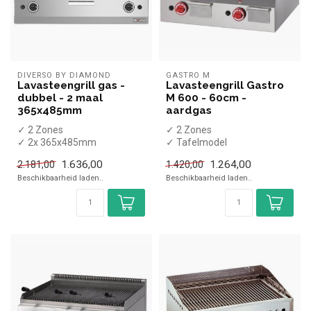
DIVERSO BY DIAMOND
GASTRO M
Lavasteengrill gas -
Lavasteengrill Gastro
dubbel - 2 maal
M 600 - 60cm -
365x485mm
aardgas
✓ 2 Zones
✓ 2 Zones
✓ 2x 365x485mm
✓ Tafelmodel
grillroosters
✓ 11 kW
1.636,00
1.264,00
2.181,00
1.420,00
✓ Tafelmodel
✓ Gas
Beschikbaarheid laden..
Beschikbaarheid laden..
✓ 12900 kcal/h
✓ Gas