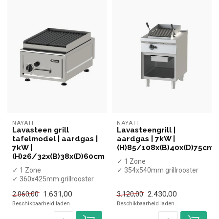
NAYATI
NAYATI
Lavasteen grill
Lavasteengrill |
tafelmodel | aardgas |
aardgas | 7kW |
7kW |
(H)85/108x(B)40x(D)75cm
(H)26/32x(B)38x(D)60cm
✓ 1 Zone
✓ 1 Zone
✓ 354x540mm grillrooster
✓ 360x425mm grillrooster
✓ Staand model
✓ Tafelmodel
✓ 7 kW
1.631,00
2.430,00
2.060,00
3.120,00
✓ 7 kW
✓ Gas
Beschikbaarheid laden..
Beschikbaarheid laden..
✓ Gas