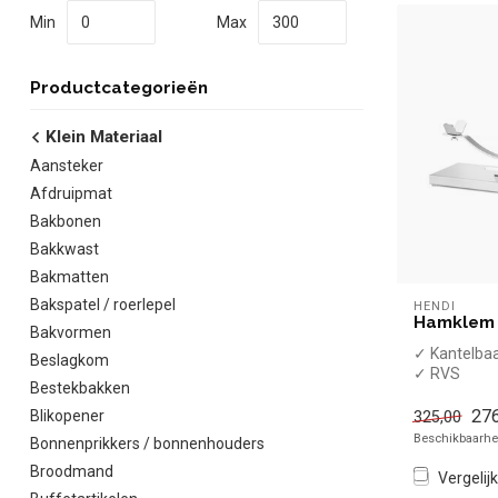
Min
Max
Productcategorieën
Klein Materiaal
Aansteker
Afdruipmat
Bakbonen
Bakkwast
Bakmatten
Bakspatel / roerlepel
HENDI
Hamklem 
Bakvormen
✓ Kantelba
Beslagkom
✓ RVS
Bestekbakken
✓ Breedte 5
cm, hoogte 
276
Blikopener
325,00
Beschikbaarhei
Bonnenprikkers / bonnenhouders
Broodmand
Vergelijk