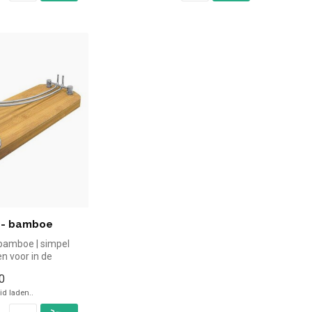
- bamboe
bamboe | simpel
n voor in de
ichtelijk bekijk...
0
d laden..