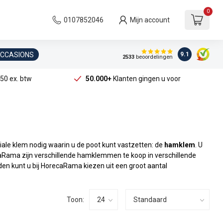
0
0107852046
Mijn account
OCCASIONS
9.1
2533
beoordelingen
50 ex. btw
50.000+
Klanten gingen u voor
ale klem nodig waarin u de poot kunt vastzetten: de
hamklem
. U
Rama zijn verschillende hamklemmen te koop in verschillende
en kunt u bij HorecaRama kiezen uit een groot aantal
Toon: