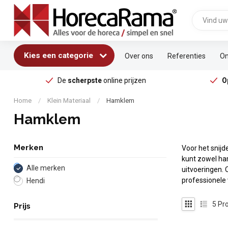
Kies een categorie
Over ons
Referenties
On
De
scherpste
online prijzen
O
Home
/
Klein Materiaal
/
Hamklem
Hamklem
Merken
Voor het snijd
kunt zowel ha
Alle merken
uitvoeringen. 
professionele
Hendi
5
Pro
Prijs