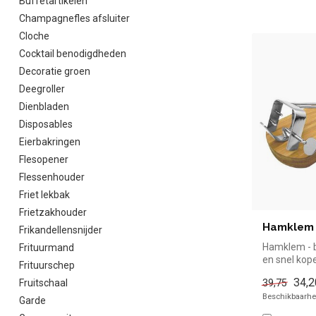
Buffetartikelen
Champagnefles afsluiter
Cloche
Cocktail benodigdheden
Decoratie groen
Deegroller
Dienbladen
Disposables
Eierbakringen
Flesopener
Flessenhouder
Friet lekbak
Frietzakhouder
Hamklem 
Frikandellensnijder
Hamklem - 
Frituurmand
en snel kope
Frituurschep
horeca. Overz
34,2
39,75
Fruitschaal
Beschikbaarhei
Garde