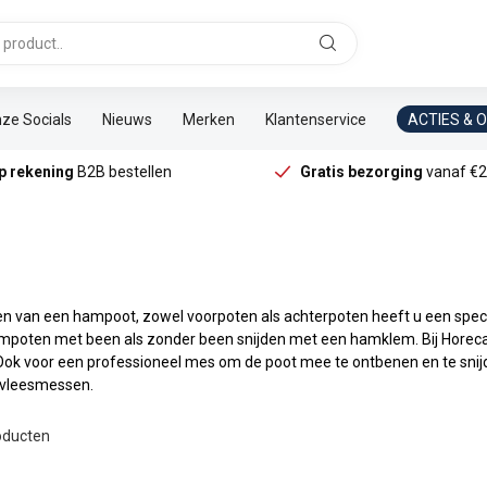
ze Socials
Nieuws
Merken
Klantenservice
ACTIES & 
p rekening
B2B bestellen
Gratis bezorging
vanaf €2
en van een hampoot, zowel voorpoten als achterpoten heeft u een speci
mpoten met been als zonder been snijden met een hamklem. Bij Horeca
Ook voor een professioneel mes om de poot mee te ontbenen en te snijd
 vleesmessen.
ducten