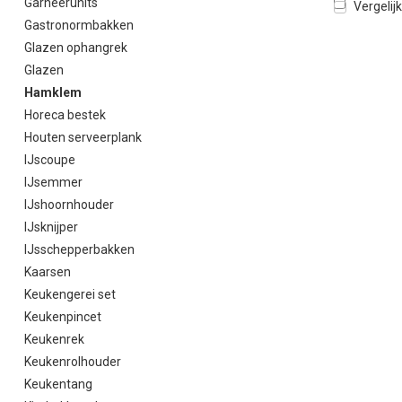
Garneerunits
Vergelijk
Gastronormbakken
Glazen ophangrek
Glazen
Hamklem
Horeca bestek
Houten serveerplank
IJscoupe
IJsemmer
IJshoornhouder
IJsknijper
IJsschepperbakken
Kaarsen
Keukengerei set
Keukenpincet
Keukenrek
Keukenrolhouder
Keukentang