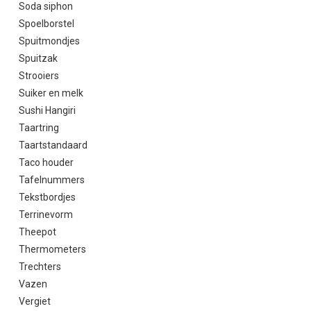
Soda siphon
Spoelborstel
Spuitmondjes
Spuitzak
Strooiers
Suiker en melk
Sushi Hangiri
Taartring
Taartstandaard
Taco houder
Tafelnummers
Tekstbordjes
Terrinevorm
Theepot
Thermometers
Trechters
Vazen
Vergiet