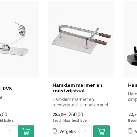
Hamklem marmer en
Ham
| RVS
roestvrijstaal
Hamk
ar
Hamklem marmer en
simp
roestvrijstaal | simpel en snel
de ho
7 cm, diepte 21,5
kopen voor in de horeca.
3,5 cm
,00
260,00
285,00
72,7
Overz...
d laden..
Beschikbaarheid laden..
Besch
Vergelijk
V