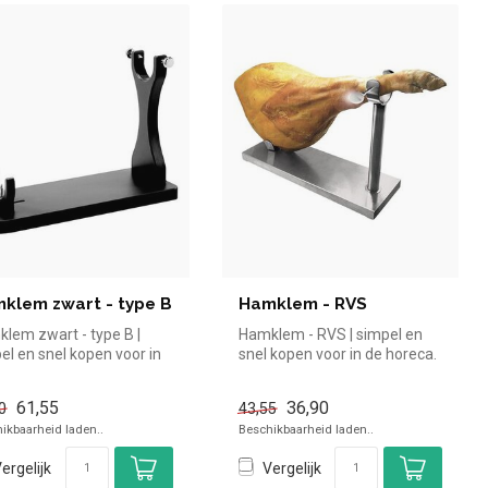
klem zwart - type B
Hamklem - RVS
lem zwart - type B |
Hamklem - RVS | simpel en
el en snel kopen voor in
snel kopen voor in de horeca.
reca. Overzichtelijk ...
Overzichtelijk bekijken ...
61,55
36,90
0
43,55
ikbaarheid laden..
Beschikbaarheid laden..
ergelijk
Vergelijk