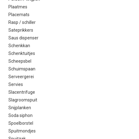
Plaatmes
Placemats
Rasp / schiller
Sateprikkers
Saus dispenser
Schenkkan
Schenktuitjes
Scheepsbel
Schuimspaan
Serveergerei
Servies
Slacentrifuge
Slagroomspuit
Snijplanken
Soda siphon
Spoelborstel
Spuitmondjes
Spuitzak