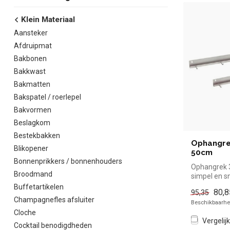
Klein Materiaal
Aansteker
Afdruipmat
Bakbonen
Bakkwast
Bakmatten
Bakspatel / roerlepel
Bakvormen
Beslagkom
Bestekbakken
Ophangre
Blikopener
50cm
Bonnenprikkers / bonnenhouders
Ophangrek 3
Broodmand
simpel en sn
de horeca. Ov
Buffetartikelen
80,8
95,35
Champagnefles afsluiter
Beschikbaarhei
Cloche
Vergelijk
Cocktail benodigdheden