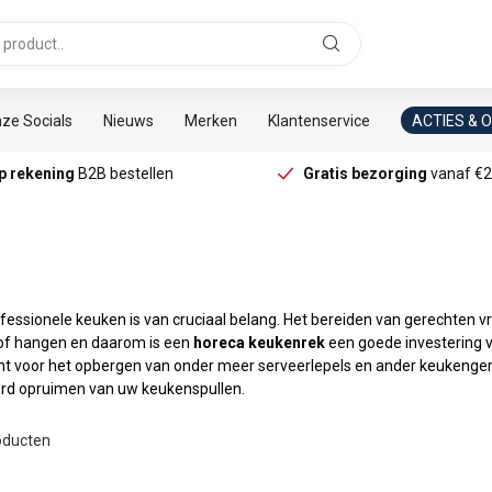
ze Socials
Nieuws
Merken
Klantenservice
ACTIES & 
p rekening
B2B bestellen
Gratis bezorging
vanaf €2
ofessionele keuken is van cruciaal belang. Het bereiden van gerechte
n of hangen en daarom is een
horeca keukenrek
een goede investering 
t voor het opbergen van onder meer serveerlepels en ander keukengerei
rd opruimen van uw keukenspullen.
ducten