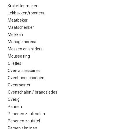
Krokettenmaker
Lekbakken/roosters
Maatbeker
Maatschenker
Melkkan
Menage horeca
Messen en snijders
Mousse ring
Oliefles
Oven accessoires
Ovenhandschoenen
Ovenrooster
Ovenschalen / braadsledes
Overig
Pannen
Peper en zoutmolen
Peper en zoutstel
Persen / knijpen