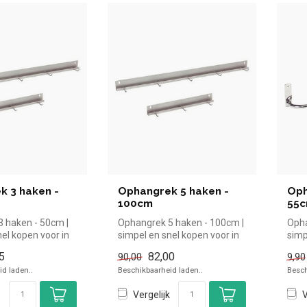
k 3 haken -
Ophangrek 5 haken -
Oph
100cm
55
 haken - 50cm |
Ophangrek 5 haken - 100cm |
Opha
el kopen voor in
simpel en snel kopen voor in
simp
erzichtelij...
de horeca. Overzichteli...
de h
5
82,00
90,00
9,90
d laden..
Beschikbaarheid laden..
Besch
Vergelijk
V