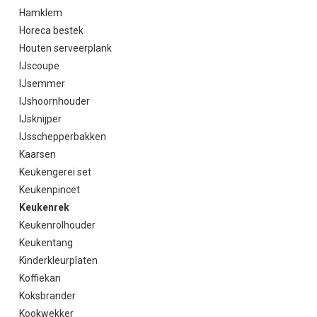
Hamklem
Horeca bestek
Houten serveerplank
IJscoupe
IJsemmer
IJshoornhouder
IJsknijper
IJsschepperbakken
Kaarsen
Keukengerei set
Keukenpincet
Keukenrek
Keukenrolhouder
Keukentang
Kinderkleurplaten
Koffiekan
Koksbrander
Kookwekker