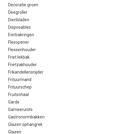
Decoratie groen
Deegroller
Dienbladen
Disposables
Eierbakringen
Flesopener
Flessenhouder
Friet lekbak
Frietzakhouder
Frikandellensnijder
Frituurmand
Frituurschep
Fruitschaal
Garde
Garneerunits
Gastronormbakken
Glazen ophangrek
Glazen