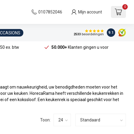
0
0107852046
Mijn account
OCCASIONS
9.1
2533
beoordelingen
50 ex. btw
50.000+
Klanten gingen u voor
n vraagt om nauwkeurigheid, uw benodigdheden moeten voor het
voor uw keuken. HorecaRama heeft verschillende keukenrekken in
 of een kokssloof. Een keukenrek is speciaal geschikt voor het
Toon: