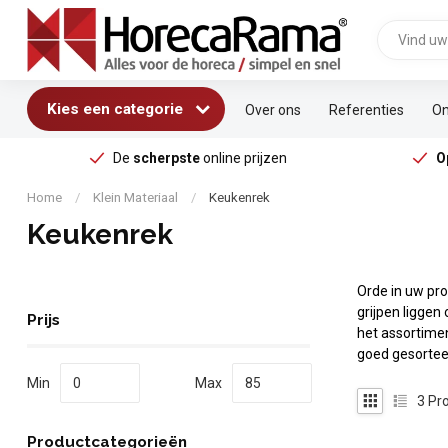
Kies een categorie
Over ons
Referenties
On
De
scherpste
online prijzen
O
Home
/
Klein Materiaal
/
Keukenrek
Keukenrek
Orde in uw pr
grijpen ligge
Prijs
het assortimen
goed gesortee
Min
Max
3
Pro
Productcategorieën