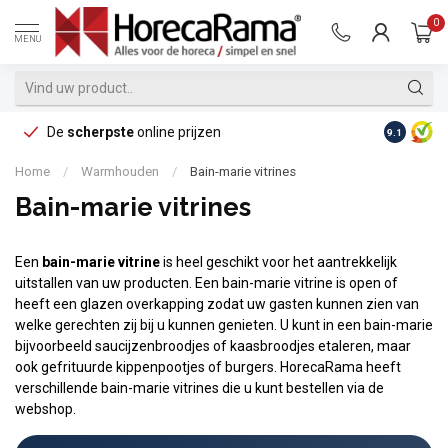
0
MENU
De
scherpste
online prijzen
Op reke
9.1
Home
/
Warmhouden
/
Bain-marie vitrines
Bain-marie vitrines
Een
bain-marie vitrine
is heel geschikt voor het aantrekkelijk
uitstallen van uw producten. Een bain-marie vitrine is open of
heeft een glazen overkapping zodat uw gasten kunnen zien van
welke gerechten zij bij u kunnen genieten. U kunt in een bain-marie
bijvoorbeeld saucijzenbroodjes of kaasbroodjes etaleren, maar
ook gefrituurde kippenpootjes of burgers. HorecaRama heeft
verschillende bain-marie vitrines die u kunt bestellen via de
webshop.