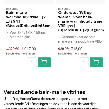
DIAMOND
DIAMOND
Bain-marie
Onderstel RVS op
warmhoudvitrine | 3x
wielen | voor bain-
1/1GN |
marie warmhoudvitrine
(B)102x(D)60,2x(H)68cm
VBE-311 |
(B)106x(D)61,5x(H)138cm
✓ Voor 3x 1/1 GN, 150mm
✓ Met rond glas
✓ Gemaakt voor de bain-
✓ Opzetmodel
marie warmhoudvitrine VBE-
✓ 3,5 kW
311
1.017,00
715,00
1.320,00
928,00
✓ 230 Volt
✓ Met schuifdeuren
Beschikbaarheid laden..
Beschikbaarheid laden..
✓ Verr...
Verschillende bain-marie vitrines
U heeft bij HorecaRama de keuze uit open vitrines met
verschillende GN afmetingen en de vitrine is aan de voorzijde