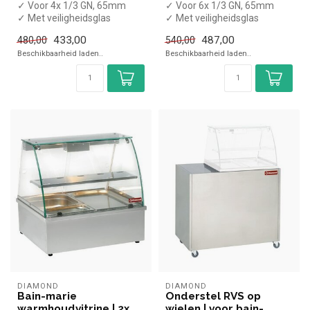
✓ Voor 4x 1/3 GN, 65mm
✓ Voor 6x 1/3 GN, 65mm
✓ Met veiligheidsglas
✓ Met veiligheidsglas
✓ Opzetmodel
✓ Opzetmodel
433,00
487,00
480,00
540,00
✓ 1,2 kW
✓ 1,6 kW
Beschikbaarheid laden..
Beschikbaarheid laden..
✓ 230 Vol...
✓ 230 Vol...
DIAMOND
DIAMOND
Bain-marie
Onderstel RVS op
warmhoudvitrine | 2x
wielen | voor bain-