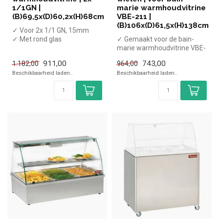
1/1GN |
marie warmhoudvitrine
(B)69,5x(D)60,2x(H)68cm
VBE-211 |
(B)106x(D)61,5x(H)138cm
✓ Voor 2x 1/1 GN, 15mm
✓ Met rond glas
✓ Gemaakt voor de bain-
✓ Opzetmodel
marie warmhoudvitrine VBE-
✓ 3,5 kW
211
911,00
743,00
1.182,00
964,00
✓ 230 Volt
✓ Met schuifdeuren
Beschikbaarheid laden..
Beschikbaarheid laden..
✓ Verr...