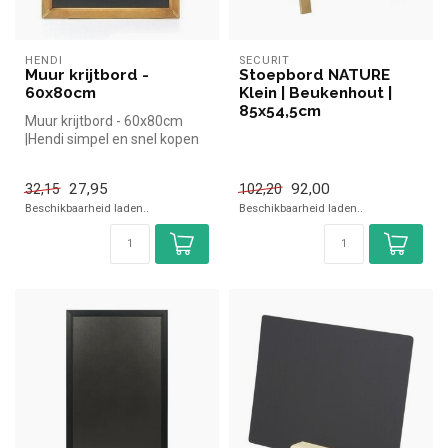
HENDI
SECURIT
Muur krijtbord -
Stoepbord NATURE
60x80cm
Klein | Beukenhout |
85x54,5cm
Muur krijtbord - 60x80cm
|Hendi simpel en snel kopen
voor in de horeca. Overzich...
27,95
92,00
32,15
102,20
Beschikbaarheid laden..
Beschikbaarheid laden..