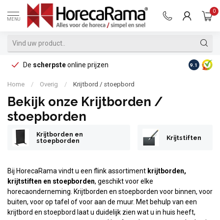
0
MENU
De
scherpste
online prijzen
Op reke
9.1
Home
/
Overig
/
Krijtbord / stoepbord
Bekijk onze Krijtborden /
stoepborden
Krijtborden en
Krijtstiften
stoepborden
Bij HorecaRama vindt u een flink assortiment
krijtborden,
krijtstiften en stoepborden
, geschikt voor elke
horecaonderneming. Krijtborden en stoepborden voor binnen, voor
buiten, voor op tafel of voor aan de muur. Met behulp van een
krijtbord en stoepbord laat u duidelijk zien wat u in huis heeft,