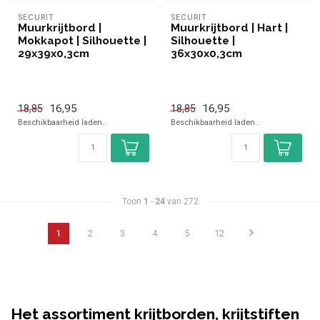
SECURIT
SECURIT
Muurkrijtbord |
Muurkrijtbord | Hart |
Mokkapot | Silhouette |
Silhouette |
29x39x0,3cm
36x30x0,3cm
16,95
16,95
18,85
18,85
Beschikbaarheid laden..
Beschikbaarheid laden..
Toon
1
-
24
van 272
1
2
3
4
5
12
Het assortiment krijtborden, krijtstiften