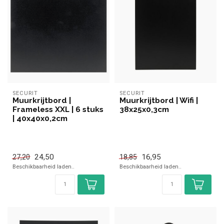
SECURIT
SECURIT
Muurkrijtbord |
Muurkrijtbord | Wifi |
Frameless XXL | 6 stuks
38x25x0,3cm
| 40x40x0,2cm
24,50
16,95
27,20
18,85
Beschikbaarheid laden..
Beschikbaarheid laden..