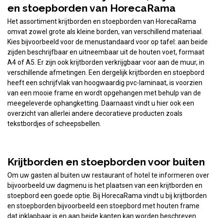
en stoepborden van HorecaRama
Het assortiment krijtborden en stoepborden van HorecaRama
omvat zowel grote als kleine borden, van verschillend materiaal.
Kies bijvoorbeeld voor de menustandaard voor op tafel: aan beide
zijden beschrijfbaar en uitneembaar uit de houten voet, formaat
A4 of A5. Er zijn ook krijtborden verkrijgbaar voor aan de muur, in
verschillende afmetingen. Een dergelijk krijtborden en stoepbord
heeft een schrijfvlak van hoogwaardig pvc-laminaat, is voorzien
van een mooie frame en wordt opgehangen met behulp van de
meegeleverde ophangketting. Daarnaast vindt u hier ook een
overzicht van allerlei andere decoratieve producten zoals
tekstbordjes of scheepsbellen.
Krijtborden en stoepborden voor buiten
Om uw gasten al buiten uw restaurant of hotel te informeren over
bijvoorbeeld uw dagmenu is het plaatsen van een krijtborden en
stoepbord een goede optie. Bij HorecaRama vindt u bij krijtborden
en stoepborden bijvoorbeeld een stoepbord met houten frame
dat inklapbaar is en aan beide kanten kan worden beschreven.