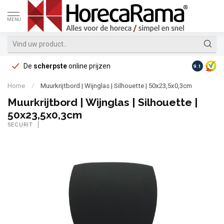
MENU
De
scherpste
online prijzen
Op reke
9.1
Home
/
Muurkrijtbord | Wijnglas | Silhouette | 50x23,5x0,3cm
Muurkrijtbord | Wijnglas | Silhouette |
50x23,5x0,3cm
SECURIT