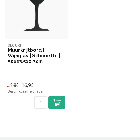
SECURIT
Muurkrijtbord |
Wijnglas | Silhouette |
50x23,5x0,3cm
16,95
18,85
Beschikbaarheid laden..