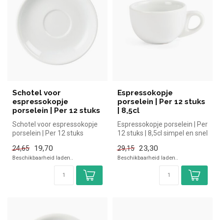
Schotel voor
Espressokopje
espressokopje
porselein | Per 12 stuks
porselein | Per 12 stuks
| 8,5cl
Schotel voor espressokopje
Espressokopje porselein | Per
porselein | Per 12 stuks
12 stuks | 8,5cl simpel en snel
simpel en snel kopen voor
kopen voor in de h...
19,70
23,30
24,65
29,15
in...
Beschikbaarheid laden..
Beschikbaarheid laden..