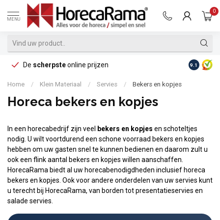
0
MENU
De
scherpste
online prijzen
Op reke
9.1
Home
/
Klein Materiaal
/
Servies
/
Bekers en kopjes
Horeca bekers en kopjes
In een horecabedrijf zijn veel
bekers en kopjes
en schoteltjes
nodig. U wilt voortdurend een schone voorraad bekers en kopjes
hebben om uw gasten snel te kunnen bedienen en daarom zult u
ook een flink aantal bekers en kopjes willen aanschaffen.
HorecaRama biedt al uw horecabenodigdheden inclusief horeca
bekers en kopjes. Ook voor andere onderdelen van uw servies kunt
u terecht bij HorecaRama, van borden tot presentatieservies en
salade servies.