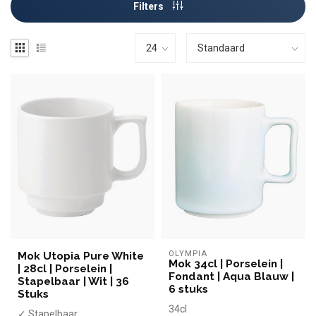
Filters
OLYMPIA
Mok Utopia Pure White
Mok 34cl | Porselein |
| 28cl | Porselein |
Fondant | Aqua Blauw |
Stapelbaar | Wit | 36
6 stuks
Stuks
34cl
✓ Stapelbaar