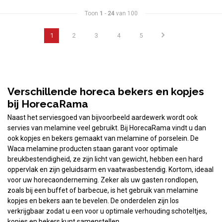
Toon
1
-
24
van 100
1
2
3
4
5
Verschillende horeca bekers en kopjes
bij HorecaRama
Naast het serviesgoed van bijvoorbeeld aardewerk wordt ook
servies van melamine veel gebruikt. Bij HorecaRama vindt u dan
ook kopjes en bekers gemaakt van melamine of porselein. De
Waca melamine producten staan garant voor optimale
breukbestendigheid, ze zijn licht van gewicht, hebben een hard
oppervlak en zijn geluidsarm en vaatwasbestendig. Kortom, ideaal
voor uw horecaonderneming. Zeker als uw gasten rondlopen,
zoals bij een buffet of barbecue, is het gebruik van melamine
kopjes en bekers aan te bevelen. De onderdelen zijn los
verkrijgbaar zodat u een voor u optimale verhouding schoteltjes,
kopjes en bekers kunt samenstellen.