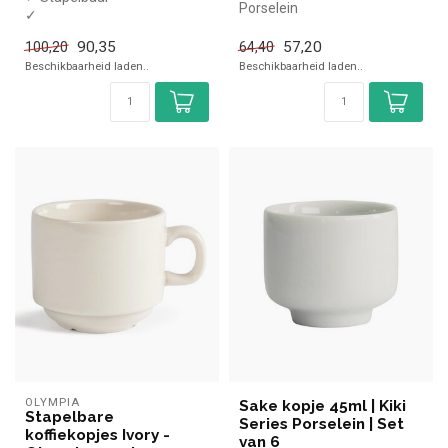
Porselein
✓
Aqua Blauw
Vaatwasmachinebestendig
6 stuks
90,35
57,20
100,20
64,40
✓ Magnetronbestendig
Beschikbaarheid laden..
Beschikbaarheid laden..
OLYMPIA
Sake kopje 45ml | Kiki
Stapelbare
Series Porselein | Set
koffiekopjes Ivory -
van 6