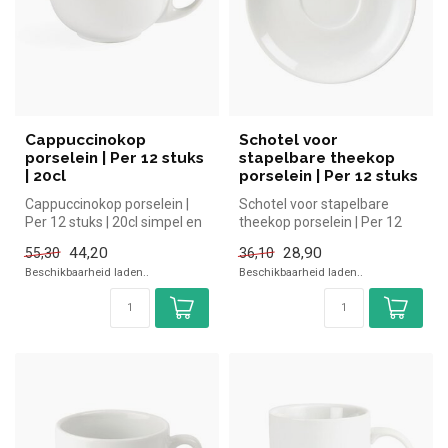
Cappuccinokop
Schotel voor
porselein | Per 12 stuks
stapelbare theekop
| 20cl
porselein | Per 12 stuks
Cappuccinokop porselein |
Schotel voor stapelbare
Per 12 stuks | 20cl simpel en
theekop porselein | Per 12
snel kopen voor in de ho...
stuks simpel en snel kopen
44,20
28,90
55,30
36,10
vo...
Beschikbaarheid laden..
Beschikbaarheid laden..