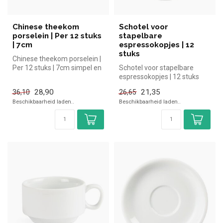
Chinese theekom
Schotel voor
porselein | Per 12 stuks
stapelbare
| 7cm
espressokopjes | 12
stuks
Chinese theekom porselein |
Per 12 stuks | 7cm simpel en
Schotel voor stapelbare
snel kopen voor in de h...
espressokopjes | 12 stuks
simpel en snel kopen voor in
28,90
21,35
36,10
26,65
d...
Beschikbaarheid laden..
Beschikbaarheid laden..