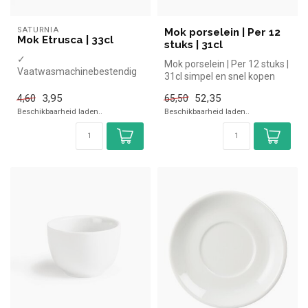
SATURNIA
Mok porselein | Per 12
Mok Etrusca | 33cl
stuks | 31cl
✓
Mok porselein | Per 12 stuks |
Vaatwasmachinebestendig
31cl simpel en snel kopen
✓ Magnetronbestendig
voor in de horeca. Over...
3,95
52,35
4,60
65,50
Beschikbaarheid laden..
Beschikbaarheid laden..