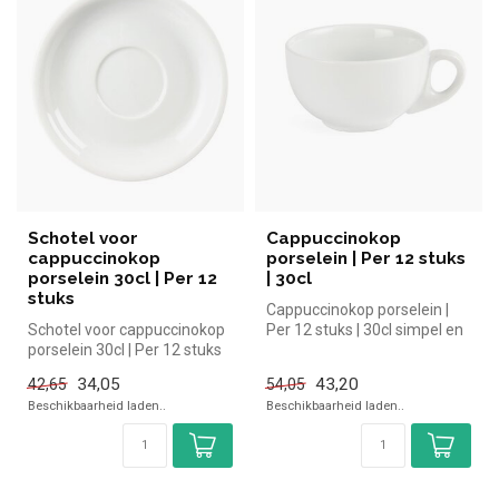
Schotel voor
Cappuccinokop
cappuccinokop
porselein | Per 12 stuks
porselein 30cl | Per 12
| 30cl
stuks
Cappuccinokop porselein |
Schotel voor cappuccinokop
Per 12 stuks | 30cl simpel en
porselein 30cl | Per 12 stuks
snel kopen voor in de ho...
simpel en snel kopen vo...
34,05
43,20
42,65
54,05
Beschikbaarheid laden..
Beschikbaarheid laden..