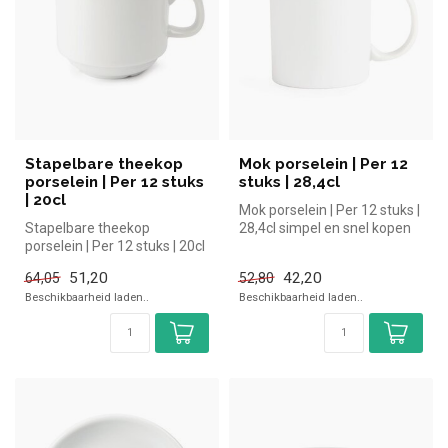
Stapelbare theekop
Mok porselein | Per 12
porselein | Per 12 stuks
stuks | 28,4cl
| 20cl
Mok porselein | Per 12 stuks |
Stapelbare theekop
28,4cl simpel en snel kopen
porselein | Per 12 stuks | 20cl
voor in de horeca. Ov...
simpel en snel kopen voor in
51,20
42,20
64,05
52,80
...
Beschikbaarheid laden..
Beschikbaarheid laden..