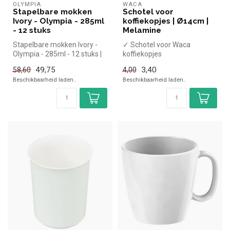
OLYMPIA
WACA
Stapelbare mokken
Schotel voor
Ivory - Olympia - 285ml
koffiekopjes | Ø14cm |
- 12 stuks
Melamine
Stapelbare mokken Ivory -
✓ Schotel voor Waca
Olympia - 285ml - 12 stuks |
koffiekopjes
Simpel en snel kopen voor...
✓ Ø14cm
49,75
3,40
58,60
4,00
✓ Melamine
Beschikbaarheid laden..
Beschikbaarheid laden..