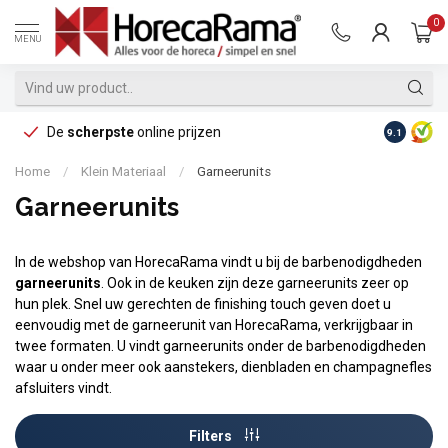
0
MENU
De
scherpste
online prijzen
Op reke
9.1
Home
/
Klein Materiaal
/
Garneerunits
Garneerunits
In de webshop van HorecaRama vindt u bij de barbenodigdheden
garneerunits
. Ook in de keuken zijn deze garneerunits zeer op
hun plek. Snel uw gerechten de finishing touch geven doet u
eenvoudig met de garneerunit van HorecaRama, verkrijgbaar in
twee formaten. U vindt garneerunits onder de barbenodigdheden
waar u onder meer ook aanstekers, dienbladen en champagnefles
afsluiters vindt.
Filters