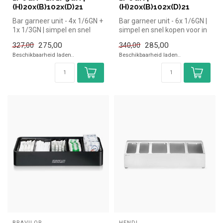
(H)20x(B)102x(D)21
(H)20x(B)102x(D)21
Bar garneer unit - 4x 1/6GN +
Bar garneer unit - 6x 1/6GN |
1x 1/3GN | simpel en snel
simpel en snel kopen voor in
kopen voor in de horeca....
de horeca. Overzichte...
275,00
285,00
327,00
340,00
Beschikbaarheid laden..
Beschikbaarheid laden..
BRAVILOR
HENDI