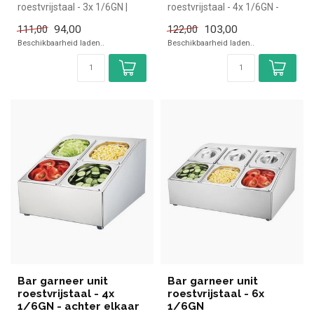
roestvrijstaal - 3x 1/6GN |
roestvrijstaal - 4x 1/6GN -
simpel en snel kopen voor in
naast elkaar | simpel en snel
94,00
103,00
111,00
122,00
de hor...
kopen...
Beschikbaarheid laden..
Beschikbaarheid laden..
Bar garneer unit
Bar garneer unit
roestvrijstaal - 4x
roestvrijstaal - 6x
1/6GN - achter elkaar
1/6GN