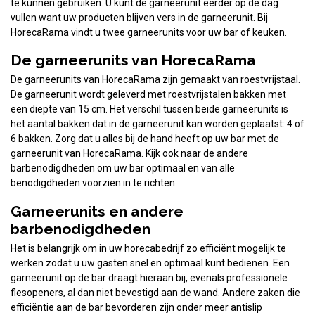
te kunnen gebruiken. U kunt de garneerunit eerder op de dag
vullen want uw producten blijven vers in de garneerunit. Bij
HorecaRama vindt u twee garneerunits voor uw bar of keuken.
De garneerunits van HorecaRama
De garneerunits van HorecaRama zijn gemaakt van roestvrijstaal.
De garneerunit wordt geleverd met roestvrijstalen bakken met
een diepte van 15 cm. Het verschil tussen beide garneerunits is
het aantal bakken dat in de garneerunit kan worden geplaatst: 4 of
6 bakken. Zorg dat u alles bij de hand heeft op uw bar met de
garneerunit van HorecaRama. Kijk ook naar de andere
barbenodigdheden om uw bar optimaal en van alle
benodigdheden voorzien in te richten.
Garneerunits en andere
barbenodigdheden
Het is belangrijk om in uw horecabedrijf zo efficiënt mogelijk te
werken zodat u uw gasten snel en optimaal kunt bedienen. Een
garneerunit op de bar draagt hieraan bij, evenals professionele
flesopeners, al dan niet bevestigd aan de wand. Andere zaken die
efficiëntie aan de bar bevorderen zijn onder meer antislip