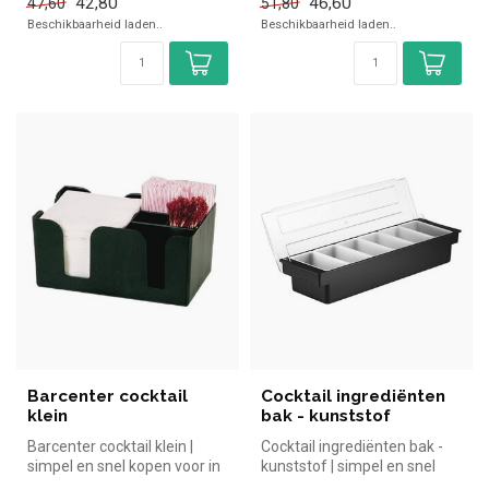
42,80
46,60
47,60
51,80
Beschikbaarheid laden..
Beschikbaarheid laden..
Barcenter cocktail
Cocktail ingrediënten
klein
bak - kunststof
Barcenter cocktail klein |
Cocktail ingrediënten bak -
simpel en snel kopen voor in
kunststof | simpel en snel
de horeca. Overzichtelij...
kopen voor in de horeca. ...