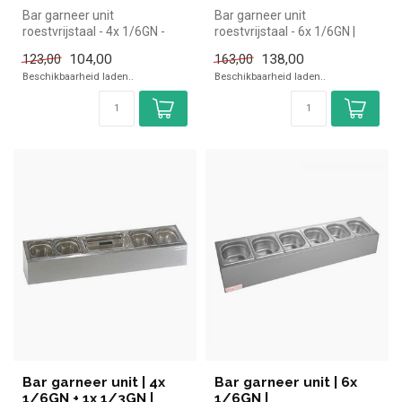
Bar garneer unit
Bar garneer unit
roestvrijstaal - 4x 1/6GN -
roestvrijstaal - 6x 1/6GN |
achter elkaar | simpel en snel
simpel en snel kopen voor in
104,00
138,00
123,00
163,00
kope...
de hor...
Beschikbaarheid laden..
Beschikbaarheid laden..
Bar garneer unit | 4x
Bar garneer unit | 6x
1/6GN + 1x 1/3GN |
1/6GN |