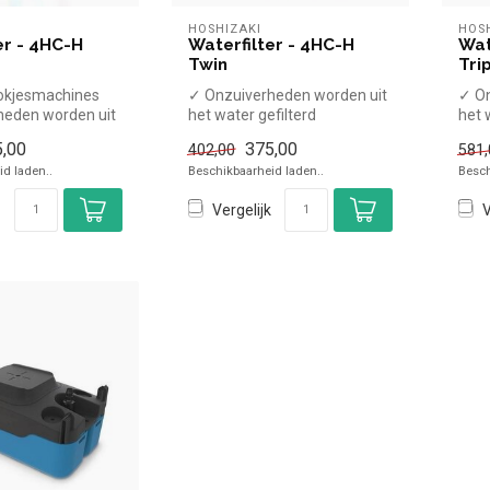
HOSHIZAKI
HOS
er - 4HC-H
Waterfilter - 4HC-H
Wat
Twin
Tri
lokjesmachines
✓ Onzuiverheden worden uit
✓ On
heden worden uit
het water gefilterd
het 
filterd
✓ Neutraliseert vervelende
✓ Ne
,00
375,00
402,00
581,
geure...
geure
d laden..
Beschikbaarheid laden..
Besch
Vergelijk
V