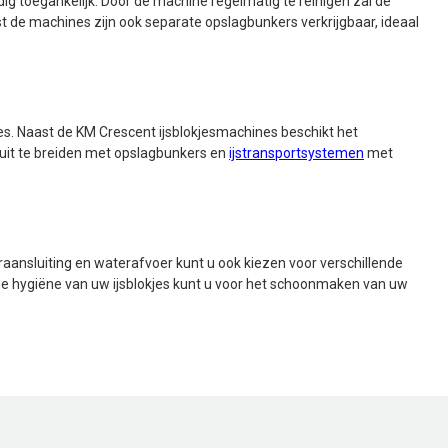
dig toegankelijk. Door de machine regelmatig te reinigen zal de
t de machines zijn ook separate opslagbunkers verkrijgbaar, ideaal
es. Naast de KM Crescent ijsblokjesmachines beschikt het
uit te breiden met opslagbunkers en
ijstransportsystemen
met
raansluiting en waterafvoer kunt u ook kiezen voor verschillende
 de hygiëne van uw ijsblokjes kunt u voor het schoonmaken van uw