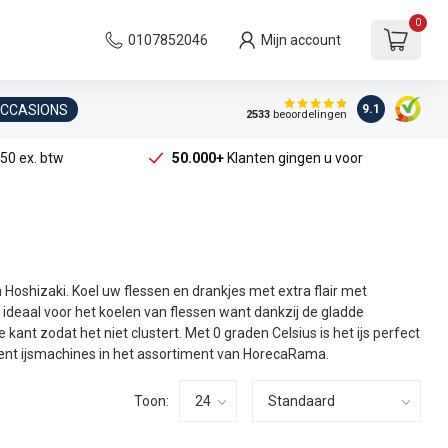
0
0107852046
Mijn account
OCCASIONS
9.1
2533
beoordelingen
50 ex. btw
50.000+
Klanten gingen u voor
 Hoshizaki. Koel uw flessen en drankjes met extra flair met
ideaal voor het koelen van flessen want dankzij de gladde
kant zodat het niet clustert. Met 0 graden Celsius is het ijs perfect
cent ijsmachines in het assortiment van HorecaRama.
Toon: