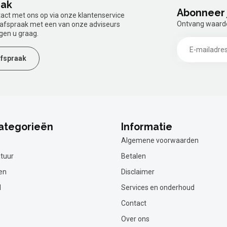
aak
Abonneer 
tact met ons op via onze klantenservice
Ontvang waardev
n afspraak met een van onze adviseurs
gen u graag.
fspraak
ategorieën
Informatie
Algemene voorwaarden
tuur
Betalen
en
Disclaimer
l
Services en onderhoud
Contact
Over ons