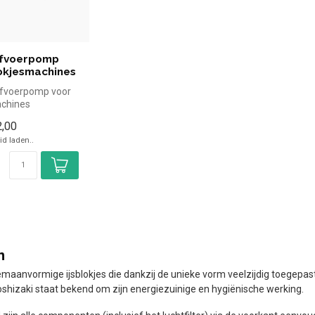
afvoerpomp
lokjesmachines
afvoerpomp voor
achines
iter per uur
,00
d laden..
n
maanvormige ijsblokjes die dankzij de unieke vorm veelzijdig toegepast
Hoshizaki staat bekend om zijn energiezuinige en hygiënische werking.