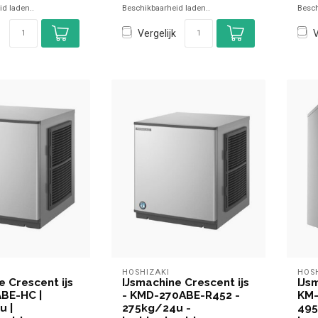
d laden..
Beschikbaarheid laden..
Besch
Vergelijk
V
HOSHIZAKI
HOS
e Crescent ijs
IJsmachine Crescent ijs
IJs
BE-HC |
- KMD-270ABE-R452 -
KM-
u |
275kg/24u -
495