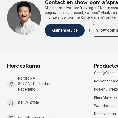
Contact en showroom afspr
Mijn naam is Ivo. Heeft u vragen? Neem con
pagina. Liever persoonlijk advies? Maak ee
in onze showroom te Rotterdam. Wij ontvan
Klantenservice
Showroom a
HorecaRama
Productc
Goed(e)koop
Reitdiep 4
Keukenappara
3077 AZ Rotterdam
Nederland
Koelen / Vriez
Klein Materiaa
0107852046
Warmhouden
Roestvrijstaal
info@horecarama.nl