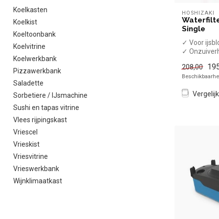
Koelkasten
HOSHIZAKI
Waterfilt
Koelkist
Single
Koeltoonbank
✓ Voor ijsb
Koelvitrine
✓ Onzuiver
Koelwerkbank
het water ge
195
208,00
✓ Neu...
Pizzawerkbank
Beschikbaarhei
Saladette
Vergelijk
Sorbetiere / IJsmachine
Sushi en tapas vitrine
Vlees rijpingskast
Vriescel
Vrieskist
Vriesvitrine
Vrieswerkbank
Wijnklimaatkast