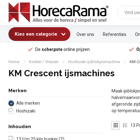
Kies een categorie
Over ons
Referenties
On
De
scherpste
online prijzen
O
Home
/
Koelen / Vriezen
/
Hoshizaki ijsblokjesmachine
/
KM Cr
KM Crescent ijsmachines
Merken
Maak ijsblokj
halvemaanvormi
Alle merken
afgeronde zijd
op temperatuu
Hoshizaki
13
P
Inhouden
13 t/m 25 kilo bunker
(2)