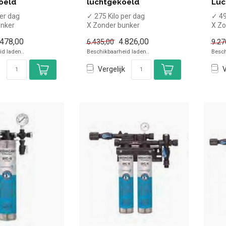
oeld
luchtgekoeld
Luc
per dag
✓ 275 Kilo per dag
✓ 49
unker
X Zonder bunker
X Zo
oeld
✓ Luchtgekoeld
✓ Lu
.478,00
4.826,00
6.435,00
9.27
anvormige
✓ Halve maanvormige
✓ H
d laden..
Beschikbaarheid laden..
Besch
ijsblok...
ijsblo
Vergelijk
V