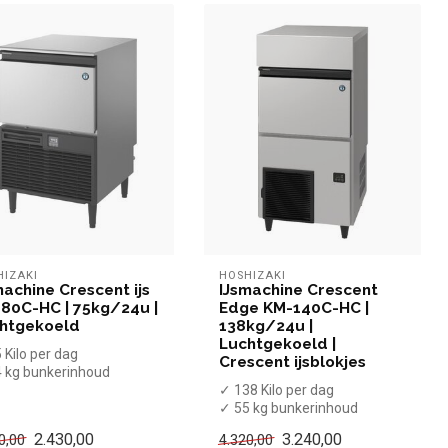
HIZAKI
HOSHIZAKI
machine Crescent ijs
IJsmachine Crescent
80C-HC | 75kg/24u |
Edge KM-140C-HC |
htgekoeld
138kg/24u |
Luchtgekoeld |
 Kilo per dag
Crescent ijsblokjes
 kg bunkerinhoud
chtgekoeld
✓ 138 Kilo per dag
lve maanvormige ijs...
✓ 55 kg bunkerinhoud
✓ Luchtgekoeld
2.430,00
3.240,00
0,00
4.320,00
✓ Halve maanvormige ij...