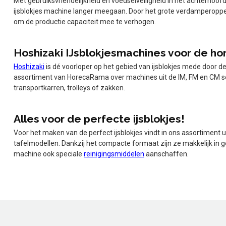
Met gebruiksvriendelijkheid en voedselveiligheid in het achterhoofd
ijsblokjes machine langer meegaan. Door het grote verdamperoppervl
om de productie capaciteit mee te verhogen.
Hoshizaki IJsblokjesmachines voor de ho
Hoshizaki
is dé voorloper op het gebied van ijsblokjes mede door d
assortiment van HorecaRama over machines uit de IM, FM en CM ser
transportkarren, trolleys of zakken.
Alles voor de perfecte ijsblokjes!
Voor het maken van de perfect ijsblokjes vindt in ons assortiment
tafelmodellen. Dankzij het compacte formaat zijn ze makkelijk in 
machine ook speciale
reinigingsmiddelen
aanschaffen.