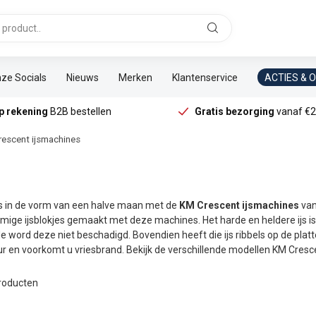
ze Socials
Nieuws
Merken
Klantenservice
ACTIES & 
p rekening
B2B bestellen
Gratis bezorging
vanaf €2
escent ijsmachines
es in de vorm van een halve maan met de
KM Crescent ijsmachines
van
ge ijsblokjes gemaakt met deze machines. Het harde en heldere ijs is 
e word deze niet beschadigd. Bovendien heeft die ijs ribbels op de platte 
r en voorkomt u vriesbrand. Bekijk de verschillende modellen KM Cres
roducten