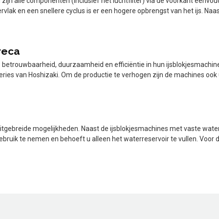
 zijn alle componenten (inclusief het luchtfilter) via de voorkant eenvou
ak en een snellere cyclus is er een hogere opbrengst van het ijs. Naas
reca
e betrouwbaarheid, duurzaamheid en efficiëntie in hun ijsblokjesmachin
ies van Hoshizaki. Om de productie te verhogen zijn de machines ook 
 uitgebreide mogelijkheden. Naast de ijsblokjesmachines met vaste wate
gebruik te nemen en behoeft u alleen het waterreservoir te vullen. Voor