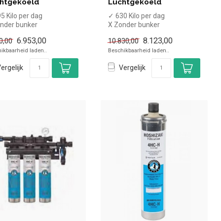
htgekoeld
Luchtgekoeld
5 Kilo per dag
✓ 630 Kilo per dag
nder bunker
X Zonder bunker
chtgekoeld
✓ Luchtgekoeld
6.953,00
8.123,00
0,00
10.830,00
alve maanvormige
✓ Halve maanvormige
ikbaarheid laden..
Beschikbaarheid laden..
k...
ijsblok...
ergelijk
Vergelijk