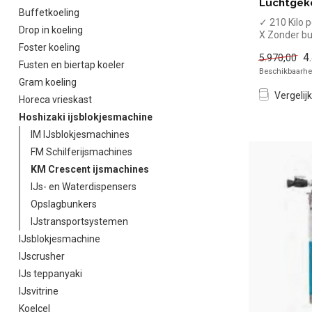
Luchtgek
Buffetkoeling
✓ 210 Kilo 
Drop in koeling
X Zonder b
Foster koeling
✓ Luchtgek
4
5.970,00
✓ Halve ma
Fusten en biertap koeler
Beschikbaarhei
ijsblok...
Gram koeling
Vergelijk
Horeca vrieskast
Hoshizaki ijsblokjesmachine
IM IJsblokjesmachines
FM Schilferijsmachines
KM Crescent ijsmachines
IJs- en Waterdispensers
Opslagbunkers
IJstransportsystemen
IJsblokjesmachine
IJscrusher
IJs teppanyaki
IJsvitrine
Koelcel