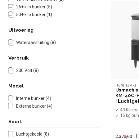
26+ kilo bunker
(5)
50+ kilo bunker
(1)
Uitvoering
Wateraansluiting
(8)
Verbruik
230 Volt
(8)
Model
HOSHIZAKI
IJsmachin
KM-40C-H
Interne bunker
(4)
| Luchtge
Externe bunker
(4)
✓ 43 Kilo pe
✓ 16 kg bu
✓ Luchtgek
Soort
✓ Halve maa
Luchtgekoeld
(8)
1
2.370,00