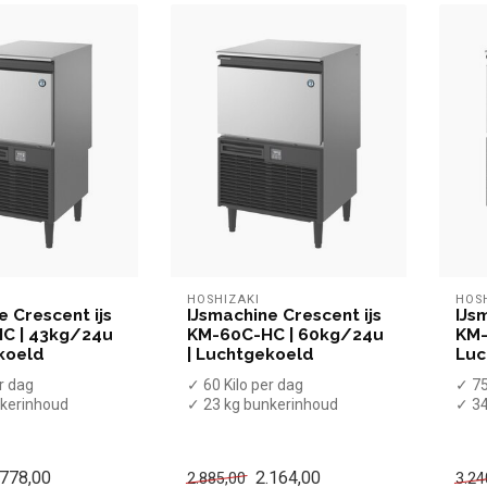
HOSHIZAKI
HOS
e Crescent ijs
IJsmachine Crescent ijs
IJs
C | 43kg/24u
KM-60C-HC | 60kg/24u
KM-
koeld
| Luchtgekoeld
Luc
r dag
✓ 60 Kilo per dag
✓ 75
nkerinhoud
✓ 23 kg bunkerinhoud
✓ 34
oeld
✓ Luchtgekoeld
✓ Lu
nvormige ijs...
✓ Halve maanvormige ijs...
✓ Ha
.778,00
2.164,00
2.885,00
3.24