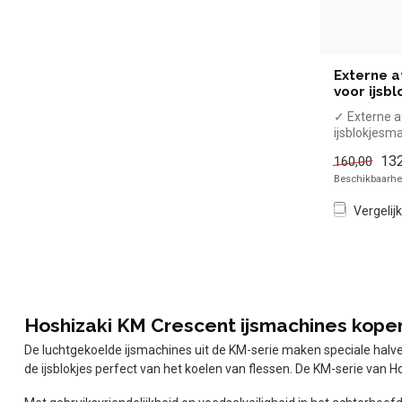
Externe 
voor ijsb
✓ Externe 
ijsblokjesm
✓ Max. 700 L
132
160,00
✓ Breedt...
Beschikbaarhei
Vergelijk
Hoshizaki KM Crescent ijsmachines kope
De luchtgekoelde ijsmachines uit de KM-serie maken speciale halve
de ijsblokjes perfect van het koelen van flessen. De KM-serie van 