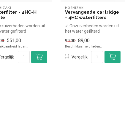
HIZAKI
HOSHIZAKI
erfilter - 4HC-H
Vervangende cartridge
ple
- 4HC waterfilters
zuiverheden worden uit
✓ Onzuiverheden worden uit
water gefilterd
het water gefilterd
utraliseert vervelende
✓ Neutraliseert vervelende
551,00
89,00
00
99,00
...
geure...
ikbaarheid laden..
Beschikbaarheid laden..
ergelijk
Vergelijk