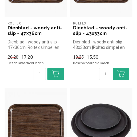
ROLTEX
ROLTEX
Dienblad - woody anti-
Dienblad - woody anti-
slip - 47x36cm
slip - 43x33cm
Dienblad - woody anti-slip -
Dienblad - woody anti-slip -
47x36cm |Roltex simpel en
43x33cm |Roltex simpel en
snel kopen voor in de hor...
snel kopen voor in de hor...
17,20
15,50
20,20
18,25
Beschikbaarheid laden..
Beschikbaarheid laden..