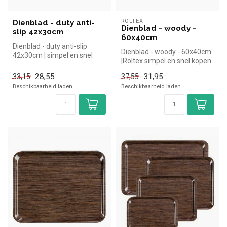
ROLTEX
Dienblad - duty anti-
Dienblad - woody -
slip 42x30cm
60x40cm
Dienblad - duty anti-slip
Dienblad - woody - 60x40cm
42x30cm | simpel en snel
|Roltex simpel en snel kopen
kopen voor in de horeca.
voor in de horeca. Overz...
Over...
28,55
31,95
33,15
37,55
Beschikbaarheid laden..
Beschikbaarheid laden..