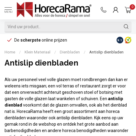
0
MENU
De
scherpste
online prijzen
Op reke
9.1
Home
/
Klein Materiaal
/
Dienbladen
/
Antislip dienbladen
Antislip dienbladen
Als uw personeel veel volle glazen moet rondbrengen dan kan er
weleens iets misgaan; een vol terras of restaurant zorgt er voor
dat een onverwacht achteruit geschoven stoel of botsing met
gasten de volle glazen laat wankelen of schuiven. Een
antislip
dienblad
voorkomt dat de glazen omvallen, ook als het dienblad
nat is. HorecaRama heeft een groot assortiment aan horeca
dienbladen waaronder ook antislip dienbladen. Kijk eens op uw
gemak rond in de webshop en ontdek het grote aanbod aan
barbenodigdheden en andere horeca benodigdheden waaronder