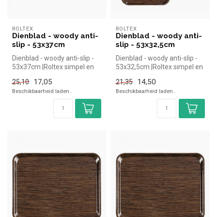
ROLTEX
ROLTEX
Dienblad - woody anti-
Dienblad - woody anti-
slip - 53x37cm
slip - 53x32,5cm
Dienblad - woody anti-slip -
Dienblad - woody anti-slip -
53x37cm |Roltex simpel en
53x32,5cm |Roltex simpel en
snel kopen voor in de hor...
snel kopen voor in de h...
17,05
14,50
25,10
21,35
Beschikbaarheid laden..
Beschikbaarheid laden..