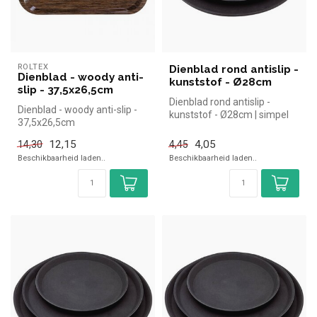
ROLTEX
Dienblad rond antislip -
Dienblad - woody anti-
kunststof - Ø28cm
slip - 37,5x26,5cm
Dienblad rond antislip -
Dienblad - woody anti-slip -
kunststof - Ø28cm | simpel
37,5x26,5cm
en snel kopen voor in de hor...
12,15
4,05
14,30
4,45
Beschikbaarheid laden..
Beschikbaarheid laden..