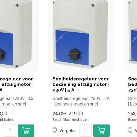
regelaar voor
Snelheidsregelaar voor
Sne
 afzuigmotor |
bediening afzuigmotor |
bed
 A
230V | 5 A
230V
elaar | 230V | 3,5
Snelheidsregelaar | 230V | 5 A
Snel
simpel en snel
| Ecoinox simpel en snel
| Ec
n de horec...
kopen voor in de horeca....
kope
,00
219,00
249,00
253,
d laden..
Beschikbaarheid laden..
Besch
Vergelijk
V