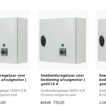
regelaar voor
Snelheidsregelaar voor
Sne
 afzuigmotor |
bediening afzuigmotor |
bed
400V | 6 A
400
elaar | 400V | 4 A
Snelheidsregelaar | 400V | 6 A
Snel
mpel en snel
| Ecoinox simpel en snel
A | 
n de horeca....
kopen voor in de horeca....
kope
,00
735,00
849,00
1.10