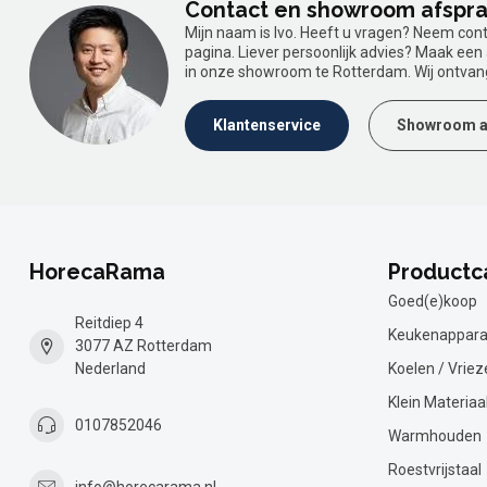
Contact en showroom afspr
Mijn naam is Ivo. Heeft u vragen? Neem con
pagina. Liever persoonlijk advies? Maak ee
in onze showroom te Rotterdam. Wij ontvan
Klantenservice
Showroom a
HorecaRama
Productc
Goed(e)koop
Reitdiep 4
Keukenappara
3077 AZ Rotterdam
Nederland
Koelen / Vriez
Klein Materiaa
0107852046
Warmhouden
Roestvrijstaal
info@horecarama.nl