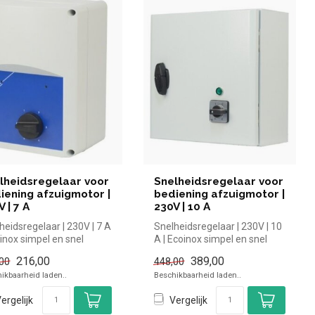
lheidsregelaar voor
Snelheidsregelaar voor
iening afzuigmotor |
bediening afzuigmotor |
 | 7 A
230V | 10 A
heidsregelaar | 230V | 7 A
Snelheidsregelaar | 230V | 10
oinox simpel en snel
A | Ecoinox simpel en snel
n voor in de horeca....
kopen voor in de horeca...
216,00
389,00
00
448,00
ikbaarheid laden..
Beschikbaarheid laden..
ergelijk
Vergelijk