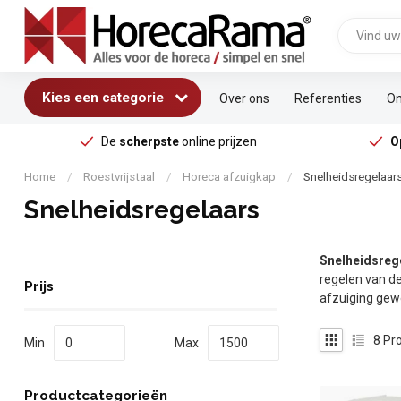
Kies een categorie
Over ons
Referenties
On
De
scherpste
online prijzen
O
Home
/
Roestvrijstaal
/
Horeca afzuigkap
/
Snelheidsregelaar
Snelheidsregelaars
Snelheidsreg
regelen van de
Prijs
afzuiging gewe
8
Pro
Min
Max
Productcategorieën