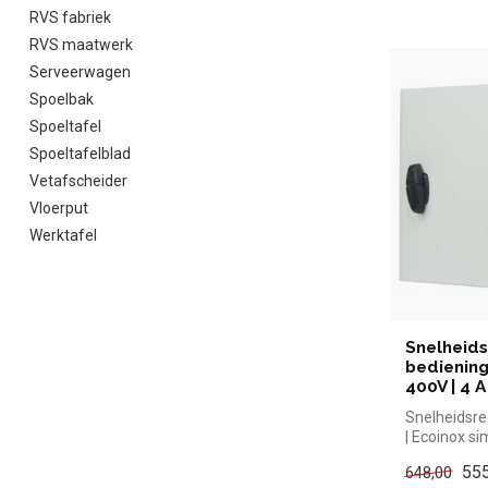
RVS fabriek
RVS maatwerk
Serveerwagen
Spoelbak
Spoeltafel
Spoeltafelblad
Vetafscheider
Vloerput
Werktafel
Snelheids
bediening
400V | 4 A
Snelheidsreg
| Ecoinox si
kopen voor i
555
648,00