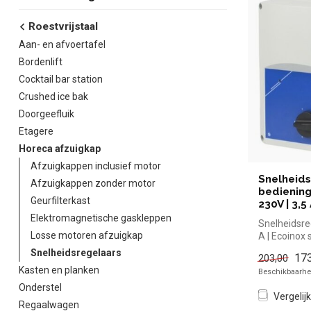
Roestvrijstaal
Aan- en afvoertafel
Bordenlift
Cocktail bar station
Crushed ice bak
Doorgeefluik
Etagere
Horeca afzuigkap
Afzuigkappen inclusief motor
Snelheids
Afzuigkappen zonder motor
bediening
Geurfilterkast
230V | 3,5
Elektromagnetische gaskleppen
Snelheidsreg
Losse motoren afzuigkap
A | Ecoinox 
kopen voor i
Snelheidsregelaars
173
203,00
Kasten en planken
Beschikbaarhei
Onderstel
Vergelijk
Regaalwagen