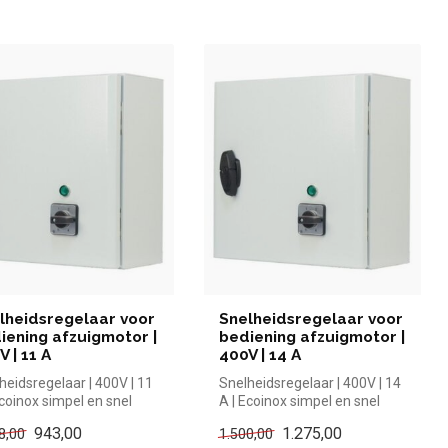
lheidsregelaar voor
Snelheidsregelaar voor
iening afzuigmotor |
bediening afzuigmotor |
V | 11 A
400V | 14 A
heidsregelaar | 400V | 11
Snelheidsregelaar | 400V | 14
Ecoinox simpel en snel
A | Ecoinox simpel en snel
n voor in de horeca...
kopen voor in de horeca...
943,00
1.275,00
8,00
1.500,00