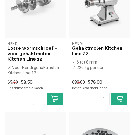
HENDI
HENDI
Losse wormschroef -
Gehaktmolen Kitchen
voor gehaktmolen
Line 22
Kitchen Line 12
✓ 6 tot 8 mm
✓ Voor Hendi gehaktmolen
✓ 220 kg per uur
Kitchen Line 12
✓ 750 Watt
✓ 230 Volt
58,50
578,00
65,00
680,00
Beschikbaarheid laden..
Beschikbaarheid laden..