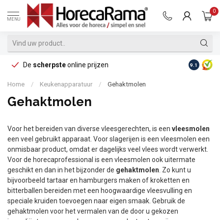
0
MENU
De
scherpste
online prijzen
Op reke
9.1
Home
/
Keukenapparatuur
/
Gehaktmolen
Gehaktmolen
Voor het bereiden van diverse vleesgerechten, is een
vleesmolen
een veel gebruikt apparaat. Voor slagerijen is een vleesmolen een
onmisbaar product, omdat er dagelijks veel vlees wordt verwerkt.
Voor de horecaprofessional is een vleesmolen ook uitermate
geschikt en dan in het bijzonder de
gehaktmolen
. Zo kunt u
bijvoorbeeld tartaar en hamburgers maken of kroketten en
bitterballen bereiden met een hoogwaardige vleesvulling en
speciale kruiden toevoegen naar eigen smaak. Gebruik de
gehaktmolen voor het vermalen van de door u gekozen