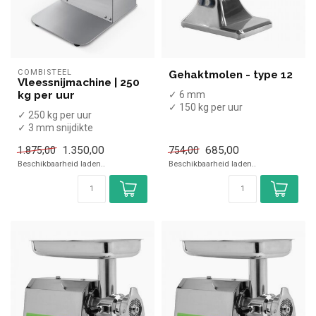
COMBISTEEL
Gehaktmolen - type 12
Vleessnijmachine | 250
kg per uur
✓ 6 mm
✓ 150 kg per uur
✓ 250 kg per uur
✓ 750 Watt
✓ 3 mm snijdikte
✓ 230 Volt
✓ Voor het verwerken van
1.350,00
685,00
1.875,00
754,00
verschillende soort...
Beschikbaarheid laden..
Beschikbaarheid laden..