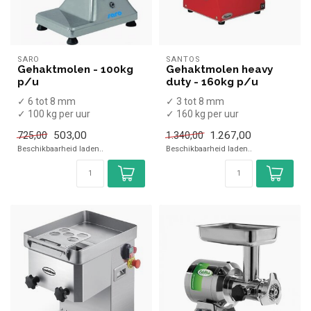
SARO
SANTOS
Gehaktmolen - 100kg
Gehaktmolen heavy
p/u
duty - 160kg p/u
✓ 6 tot 8 mm
✓ 3 tot 8 mm
✓ 100 kg per uur
✓ 160 kg per uur
✓ 0,55 kW
✓ 650 Watt
503,00
1.267,00
725,00
1.340,00
✓ 230 Volt
✓ 230 Volt
Beschikbaarheid laden..
Beschikbaarheid laden..