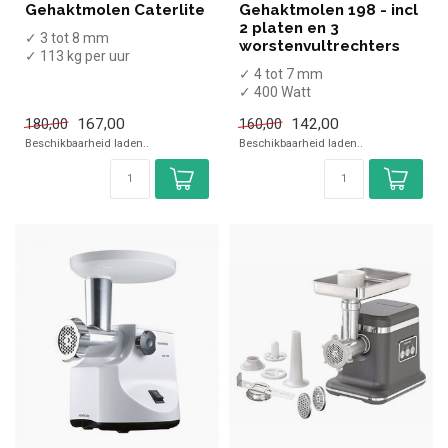
Gehaktmolen Caterlite
Gehaktmolen 198 - incl
2 platen en 3
✓ 3 tot 8 mm
worstenvultrechters
✓ 113 kg per uur
✓ 500 Watt
✓ 4 tot 7 mm
✓ 230 Volt
✓ 400 Watt
✓ 230 Volt
167,00
142,00
180,00
160,00
Beschikbaarheid laden..
Beschikbaarheid laden..