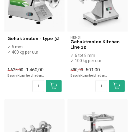
HENDI
Gehaktmolen - type 32
Gehaktmolen Kitchen
✓ 6 mm
Line 12
✓ 400 kg per uur
✓ 6 tot 8 mm
✓ 1,5 kW
✓ 100 kg per uur
✓ 400 Volt
✓ 550 Watt
1.460,00
501,00
1.625,00
590,00
✓ 230 Volt
Beschikbaarheid laden..
Beschikbaarheid laden..