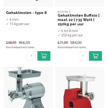
BUFFALO
Gehaktmolen - type 8
Gehaktmolen Buffalo |
✓ 6 mm
maat 22 | 735 Watt |
✓ 15 kg per uur
250kg per uur
✓ 380 Watt
✓ 6 tot 8 mm
✓ 230 Volt
✓ 250 kg per uur
✓ 735 Watt
466,00
584,00
548,00
671,00
✓ 230 Volt
Beschikbaarheid laden..
Beschikbaarheid laden..