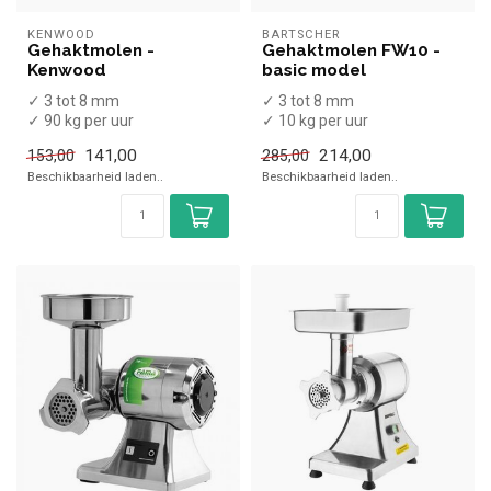
KENWOOD
BARTSCHER
Gehaktmolen -
Gehaktmolen FW10 -
Kenwood
basic model
✓ 3 tot 8 mm
✓ 3 tot 8 mm
✓ 90 kg per uur
✓ 10 kg per uur
✓ 1,4 kW
✓ 0,85 kW
141,00
214,00
153,00
285,00
✓ 230 Volt
✓ 230 Volt
Beschikbaarheid laden..
Beschikbaarheid laden..