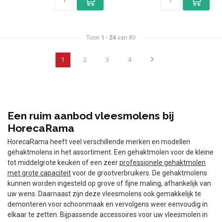
Toon
1
-
24
van 80
1
2
3
4
Een ruim aanbod vleesmolens bij
HorecaRama
HorecaRama heeft veel verschillende merken en modellen
gehaktmolens in het assortiment. Een gehaktmolen voor de kleine
tot middelgrote keuken of een zeer
professionele gehaktmolen
met grote capaciteit
voor de grootverbruikers. De gehaktmolens
kunnen worden ingesteld op grove of fijne maling, afhankelijk van
uw wens. Daarnaast zijn deze vleesmolens ook gemakkelijk te
demonteren voor schoonmaak en vervolgens weer eenvoudig in
elkaar te zetten. Bijpassende accessoires voor uw vleesmolen in