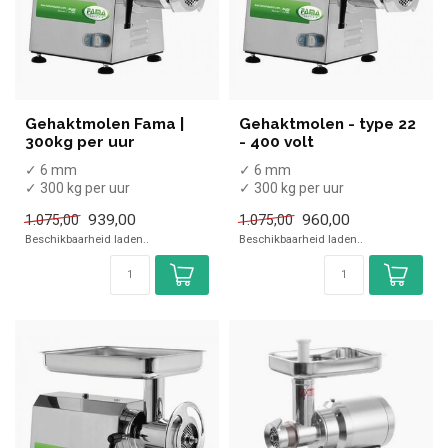
Gehaktmolen Fama |
Gehaktmolen - type 22
300kg per uur
- 400 volt
✓ 6 mm
✓ 6 mm
✓ 300 kg per uur
✓ 300 kg per uur
✓ 1,1 kW
✓ 1,1 kW
939,00
960,00
1.075,00
1.075,00
✓ 230 Volt
✓ 400 Volt
Beschikbaarheid laden..
Beschikbaarheid laden..