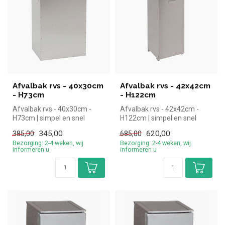
Afvalbak rvs - 40x30cm
Afvalbak rvs - 42x42cm
- H73cm
- H122cm
Afvalbak rvs - 40x30cm -
Afvalbak rvs - 42x42cm -
H73cm | simpel en snel
H122cm | simpel en snel
kopen voor in de horeca.
kopen voor in de horeca.
345,00
620,00
385,00
685,00
Overzic...
Overzi...
Bezorging: 2-4 weken, wij
Bezorging: 2-4 weken, wij
informeren u
informeren u