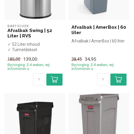
BARTSCHER
Afvalbak | AmerBox | 60
Afvalbak Swing | 52
liter
Liter | RVS
Afvalbak | AmerBox | 60 liter
✓ 52 Liter inhoud
✓ Tuimeldeksel
✓ RVS
139,00
34,95
185,00
38,45
✓ Breedte 39 cm, diepte 39
Bezorging: 2-4 weken, wij
Bezorging: 2-4 weken, wij
cm, hoogte ...
informeren u
informeren u