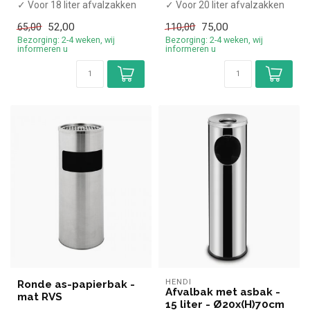
✓ Voor 18 liter afvalzakken
✓ Voor 20 liter afvalzakken
✓ Staand model
✓ Staand model
52,00
75,00
65,00
110,00
✓ Staal
✓ Staal
Bezorging: 2-4 weken, wij
Bezorging: 2-4 weken, wij
✓ Bre...
✓ Bre...
informeren u
informeren u
HENDI
Ronde as-papierbak -
Afvalbak met asbak -
mat RVS
15 liter - Ø20x(H)70cm