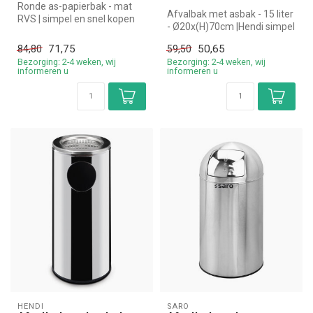
Ronde as-papierbak - mat
Afvalbak met asbak - 15 liter
RVS | simpel en snel kopen
- Ø20x(H)70cm |Hendi simpel
voor in de horeca. Overzich...
en snel kopen voor in ...
71,75
50,65
84,80
59,50
Bezorging: 2-4 weken, wij
Bezorging: 2-4 weken, wij
informeren u
informeren u
HENDI
SARO