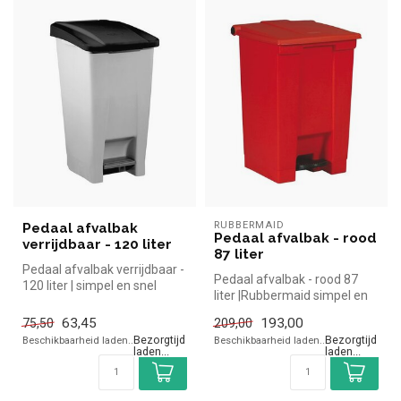
RUBBERMAID
Pedaal afvalbak
Pedaal afvalbak - rood
verrijdbaar - 120 liter
87 liter
Pedaal afvalbak verrijdbaar -
Pedaal afvalbak - rood 87
120 liter | simpel en snel
liter |Rubbermaid simpel en
kopen voor in de horeca...
snel kopen voor in de hore...
63,45
193,00
75,50
209,00
Beschikbaarheid laden..
Beschikbaarheid laden..