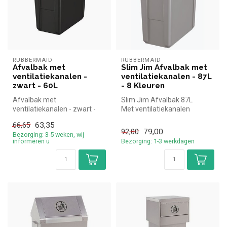
RUBBERMAID
RUBBERMAID
Afvalbak met
Slim Jim Afvalbak met
ventilatiekanalen -
ventilatiekanalen - 87L
zwart - 60L
- 8 Kleuren
Afvalbak met
Slim Jim Afvalbak 87L
ventilatiekanalen - zwart -
Met ventilatiekanalen
60L | Simpel en snel kopen
8 Kleuren
63,35
66,65
voor in de h...
79,00
92,00
Bezorging: 3-5 weken, wij
informeren u
Bezorging: 1-3 werkdagen