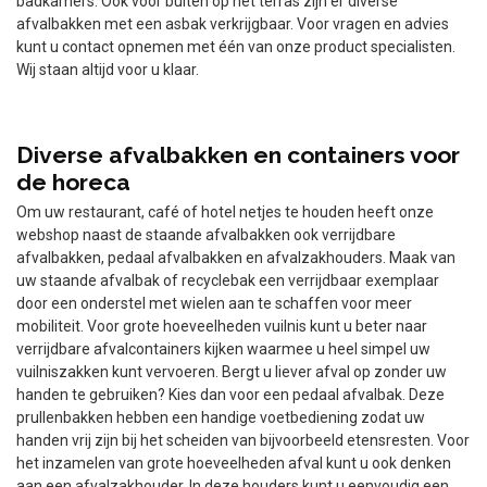
badkamers. Ook voor buiten op het terras zijn er diverse
afvalbakken met een asbak verkrijgbaar. Voor vragen en advies
kunt u contact opnemen met één van onze product specialisten.
Wij staan altijd voor u klaar.
Diverse afvalbakken en containers voor
de horeca
Om uw restaurant, café of hotel netjes te houden heeft onze
webshop naast de staande afvalbakken ook verrijdbare
afvalbakken, pedaal afvalbakken en afvalzakhouders. Maak van
uw staande afvalbak of recyclebak een verrijdbaar exemplaar
door een onderstel met wielen aan te schaffen voor meer
mobiliteit. Voor grote hoeveelheden vuilnis kunt u beter naar
verrijdbare afvalcontainers kijken waarmee u heel simpel uw
vuilniszakken kunt vervoeren. Bergt u liever afval op zonder uw
handen te gebruiken? Kies dan voor een pedaal afvalbak. Deze
prullenbakken hebben een handige voetbediening zodat uw
handen vrij zijn bij het scheiden van bijvoorbeeld etensresten. Voor
het inzamelen van grote hoeveelheden afval kunt u ook denken
aan een afvalzakhouder. In deze houders kunt u eenvoudig een