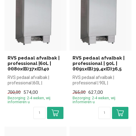
RVS pedaal afvalbak |
RVS pedaal afvalbak |
professional |60L |
professional | 90L |
(H)80x(B)37x(D)40
(H)91x(B)39,4x(D)36,5
RVS pedaal afvalbak |
RVS pedaal afvalbak |
professional |60L |
professional | 90L |
(H)80x(B)37x(D)40 | simpel
(H)91x(B)39,4x(D)36,5 |
574,00
627,00
700,00
765,00
en snel kop...
simpel en sne...
Bezorging: 2-4 weken, wij
Bezorging: 2-4 weken, wij
informeren u
informeren u