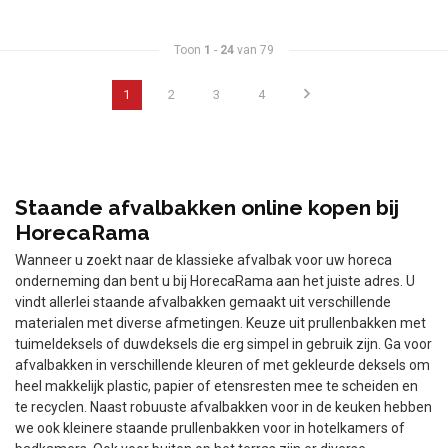
Toon
1
-
24
van 79
1
2
3
4
Staande afvalbakken online kopen bij
HorecaRama
Wanneer u zoekt naar de klassieke afvalbak voor uw horeca
onderneming dan bent u bij HorecaRama aan het juiste adres. U
vindt allerlei staande afvalbakken gemaakt uit verschillende
materialen met diverse afmetingen. Keuze uit prullenbakken met
tuimeldeksels of duwdeksels die erg simpel in gebruik zijn. Ga voor
afvalbakken in verschillende kleuren of met gekleurde deksels om
heel makkelijk plastic, papier of etensresten mee te scheiden en
te recyclen. Naast robuuste afvalbakken voor in de keuken hebben
we ook kleinere staande prullenbakken voor in hotelkamers of