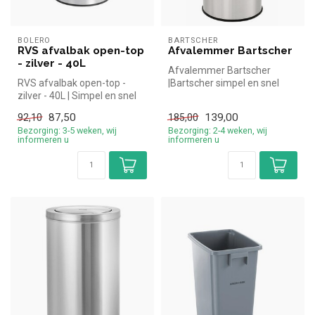
BOLERO
BARTSCHER
RVS afvalbak open-top
Afvalemmer Bartscher
- zilver - 40L
Afvalemmer Bartscher
RVS afvalbak open-top -
|Bartscher simpel en snel
zilver - 40L | Simpel en snel
kopen voor in de horeca.
kopen voor in de horeca. O...
Overzich...
87,50
139,00
92,10
185,00
Bezorging: 3-5 weken, wij
Bezorging: 2-4 weken, wij
informeren u
informeren u