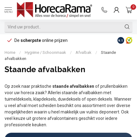
0
MENU
De
scherpste
online prijzen
Op reke
9.1
Home
/
Hygiëne / Schoonmaak
/
Afvalbak
/
Staande
afvalbakken
Staande afvalbakken
Op zoek naar praktische
staande afvalbakken
of prullenbakken
voor uw horeca zaak? Allerlei staande afvalbakken met
tuimeldeksels, klapdeksels, duwdeksels of open deksels. Wanneer
u veel afval moet scheiden beschikt ons assortiment over diverse
mogelijkheden waarin u heel makkelijk uw vuilnis deponeert. Ook
veel keuze uit grotere afvalcontainers geschikt voor iedere
professionele keuken.