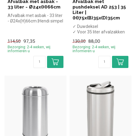
Afvalbak met asbak -
Afvalbak met
33 liter - Ø24x(H)66cm
pushdeksel AD 253 | 35
Liter |
Afvalbak met asbak - 33 liter
(H)75x(B)35x(D)35cm
- Ø24x(H)66cm |Hendi simpel
en snel kopen voor in ...
✓ Duwdeksel
✓ Voor 35 liter afvalzakken
✓ Uitneembare container
97,35
88,00
114,50
130,00
✓ Staal
Bezorging: 2-4 weken, wij
Bezorging: 2-4 weken, wij
✓ Br...
informeren u
informeren u