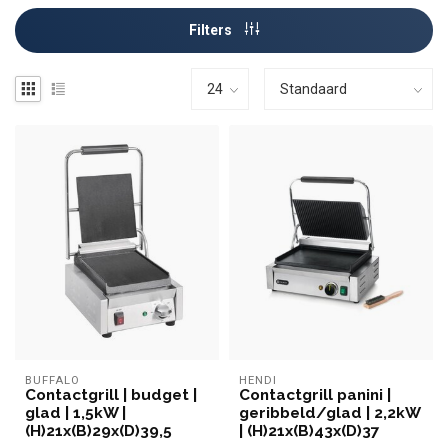
Filters
BUFFALO
HENDI
Contactgrill | budget |
Contactgrill panini |
glad | 1,5kW |
geribbeld/glad | 2,2kW
(H)21x(B)29x(D)39,5
| (H)21x(B)43x(D)37