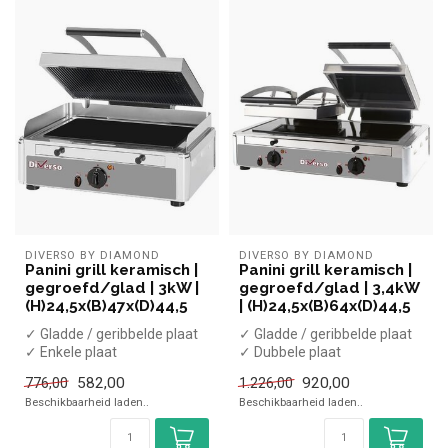
DIVERSO BY DIAMOND
DIVERSO BY DIAMOND
Panini grill keramisch |
Panini grill keramisch |
gegroefd/glad | 3kW |
gegroefd/glad | 3,4kW
(H)24,5x(B)47x(D)44,5
| (H)24,5x(B)64x(D)44,5
✓ Gladde / geribbelde plaat
✓ Gladde / geribbelde plaat
✓ Enkele plaat
✓ Dubbele plaat
✓ 3 kW
✓ 3,4 kW
582,00
920,00
776,00
1.226,00
✓ 230 Volt
✓ 230 Volt
Beschikbaarheid laden..
Beschikbaarheid laden..