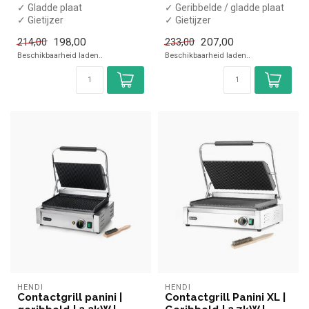
✓ Gladde plaat
✓ Geribbelde / gladde plaat
✓ Gietijzer
✓ Gietijzer
✓ Enkele plaat
✓ Enkele plaat
198,00
207,00
214,00
233,00
✓ 2,2 kW
✓ 2,2 kW
Beschikbaarheid laden..
Beschikbaarheid laden..
HENDI
HENDI
Contactgrill panini |
Contactgrill Panini XL |