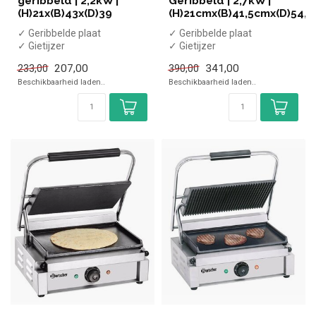
geribbeld | 2,2kW |
Geribbeld | 2,7kW |
(H)21x(B)43x(D)39
(H)21cmx(B)41,5cmx(D)54,
✓ Geribbelde plaat
✓ Geribbelde plaat
✓ Gietijzer
✓ Gietijzer
✓ Enkele plaat
✓ Enkele plaat
207,00
341,00
233,00
390,00
✓ 2,2 kW
✓ 2,7 kW
Beschikbaarheid laden..
Beschikbaarheid laden..