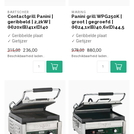
BARTSCHER
WARING
Contactgrill Panini |
Panini grill WPG250K |
geribbeld | 2,2kW |
groot | gegroefd |
(H)20x(B)41x(D)40
(H)24,1x(B)40,6x(D)44,5
✓ Geribbelde plaat
✓ Geribbelde plaat
✓ Gietijzer
✓ Gietijzer
✓ Enkele plaat
✓ Enkele plaat
236,00
880,00
315,00
978,00
✓ 2,2 kW
✓ 2,4 kW
Beschikbaarheid laden..
Beschikbaarheid laden..