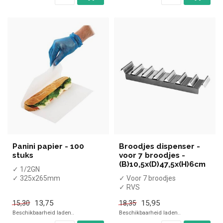
Panini papier - 100
Broodjes dispenser -
stuks
voor 7 broodjes -
(B)10,5x(D)47,5x(H)6cm
✓ 1/2GN
✓ 325x265mm
✓ Voor 7 broodjes
✓ Per 100 stuks
✓ RVS
13,75
15,95
15,30
18,35
Beschikbaarheid laden..
Beschikbaarheid laden..