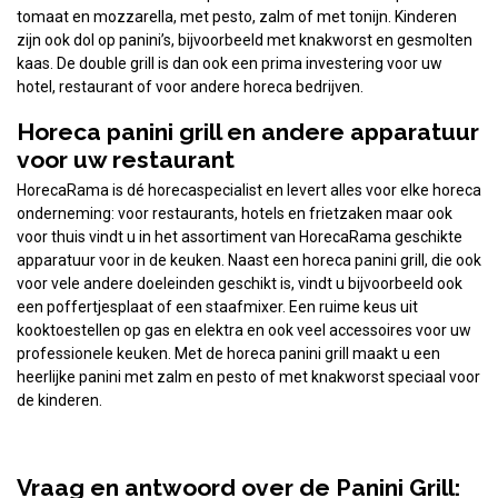
tomaat en mozzarella, met pesto, zalm of met tonijn. Kinderen
zijn ook dol op panini’s, bijvoorbeeld met knakworst en gesmolten
kaas. De double grill is dan ook een prima investering voor uw
hotel, restaurant of voor andere horeca bedrijven.
Horeca panini grill en andere apparatuur
voor uw restaurant
HorecaRama is dé horecaspecialist en levert alles voor elke horeca
onderneming: voor restaurants, hotels en frietzaken maar ook
voor thuis vindt u in het assortiment van HorecaRama geschikte
apparatuur voor in de keuken. Naast een horeca panini grill, die ook
voor vele andere doeleinden geschikt is, vindt u bijvoorbeeld ook
een poffertjesplaat of een staafmixer. Een ruime keus uit
kooktoestellen op gas en elektra en ook veel accessoires voor uw
professionele keuken. Met de horeca panini grill maakt u een
heerlijke panini met zalm en pesto of met knakworst speciaal voor
de kinderen.
Vraag en antwoord over de Panini Grill: