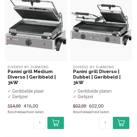
DIVERSO BY DIAMOND
DIVERSO BY DIAMOND
Panini grill Medium
Panini grill Diverso |
Diverso | Geribbeld |
Dubbel | Geribbeld |
3kW
3kW
✓ Geribbelde plaat
✓ Geribbelde platen
✓ Gietijzer
✓ Gietijzer
✓ Enkele plaat
✓ Dubbele plaat
416,00
602,00
554,00
802,00
✓ 3 kW
✓ 3,6 kW
Beschikbaarheid laden..
Beschikbaarheid laden..