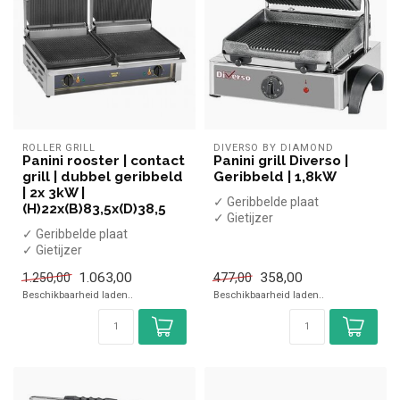
ROLLER GRILL
DIVERSO BY DIAMOND
Panini rooster | contact
Panini grill Diverso |
grill | dubbel geribbeld
Geribbeld | 1,8kW
| 2x 3kW |
✓ Geribbelde plaat
(H)22x(B)83,5x(D)38,5
✓ Gietijzer
✓ Geribbelde plaat
✓ Enkele plaat
✓ Gietijzer
✓ 1,8 kW
✓ Dubbele plaat
1.063,00
358,00
1.250,00
477,00
✓ 2x 3 kW
Beschikbaarheid laden..
Beschikbaarheid laden..