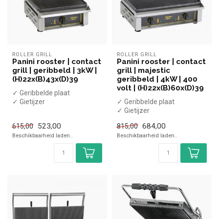
ROLLER GRILL
ROLLER GRILL
Panini rooster | contact
Panini rooster | contact
grill | geribbeld | 3kW |
grill | majestic
(H)22x(B)43x(D)39
geribbeld | 4kW | 400
volt | (H)22x(B)60x(D)39
✓ Geribbelde plaat
✓ Gietijzer
✓ Geribbelde plaat
✓ Enkele plaat
✓ Gietijzer
✓ Dubbele plaat
523,00
684,00
615,00
815,00
✓ 4 kW
Beschikbaarheid laden..
Beschikbaarheid laden..