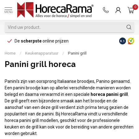
0
MENU
De
scherpste
online prijzen
Op reke
9.1
Home
/
Keukenapparatuur
/
Panini grill
Panini grill horeca
Panini’s zijn van oorsprong Italiaanse broodjes, Panino genaamd.
Een panini broodje kan op allerlei verschillende manieren worden
belegd en daarna verwarmd in een speciale
horeca panini grill
.
De grill geeft een bijzondere smaak aan het broodje en de
aanschaf van een deze grill verdient zich prima terug gezien de
populariteit van de panini. Bij HorecaRama vindt u verschillende
horeca panini grill modellen, geschikt voor de professionele
keuken en de grill kan ook voor de bereiding van andere gerechten
worden gebruikt.