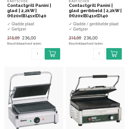
BARTSCHER
BARTSCHER
Contactgrill Panini |
Contactgrill Panini |
glad | 2,2kW |
glad geribbeld | 2,2kW |
(H)20x(B)41x(D)40
(H)20x(B)41x(D)40
✓ Gladde plaat
✓ Gladde / geribbelde plaat
✓ Gietijzer
✓ Gietijzer
✓ Enkele plaat
✓ Enkele plaat
236,00
236,00
315,00
315,00
✓ 2,2 kW
✓ 2,2 kW
Beschikbaarheid laden..
Beschikbaarheid laden..