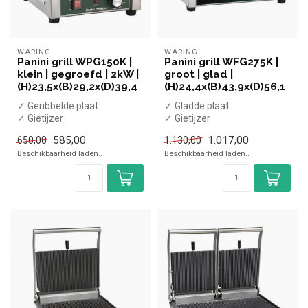
WARING
WARING
Panini grill WPG150K |
Panini grill WFG275K |
klein | gegroefd | 2kW |
groot | glad |
(H)23,5x(B)29,2x(D)39,4
(H)24,4x(B)43,9x(D)56,1
✓ Geribbelde plaat
✓ Gladde plaat
✓ Gietijzer
✓ Gietijzer
✓ Enkele plaat
✓ Enkele plaat
585,00
1.017,00
650,00
1.130,00
✓ 2 kW
✓ 2,4 kW
Beschikbaarheid laden..
Beschikbaarheid laden..