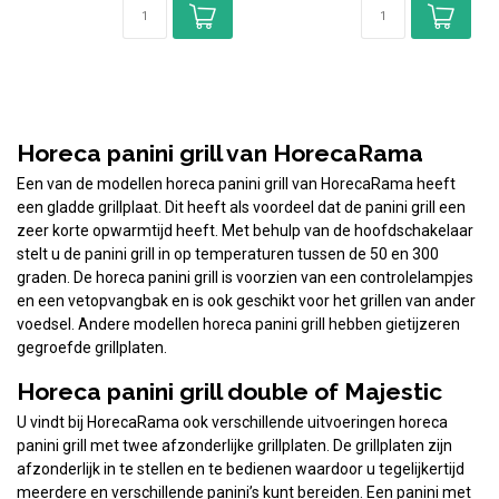
Horeca panini grill van HorecaRama
Een van de modellen horeca panini grill van HorecaRama heeft
een gladde grillplaat. Dit heeft als voordeel dat de panini grill een
zeer korte opwarmtijd heeft. Met behulp van de hoofdschakelaar
stelt u de panini grill in op temperaturen tussen de 50 en 300
graden. De horeca panini grill is voorzien van een controlelampjes
en een vetopvangbak en is ook geschikt voor het grillen van ander
voedsel. Andere modellen horeca panini grill hebben gietijzeren
gegroefde grillplaten.
Horeca panini grill double of Majestic
U vindt bij HorecaRama ook verschillende uitvoeringen horeca
panini grill met twee afzonderlijke grillplaten. De grillplaten zijn
afzonderlijk in te stellen en te bedienen waardoor u tegelijkertijd
meerdere en verschillende panini’s kunt bereiden. Een panini met