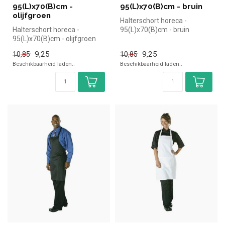
95(L)x70(B)cm -
95(L)x70(B)cm - bruin
olijfgroen
Halterschort horeca -
Halterschort horeca -
95(L)x70(B)cm - bruin
95(L)x70(B)cm - olijfgroen
|Whites simpel en snel kopen
|Whites simpel en snel kopen
voor in...
9,25
9,25
10,85
10,85
vo...
Beschikbaarheid laden..
Beschikbaarheid laden..