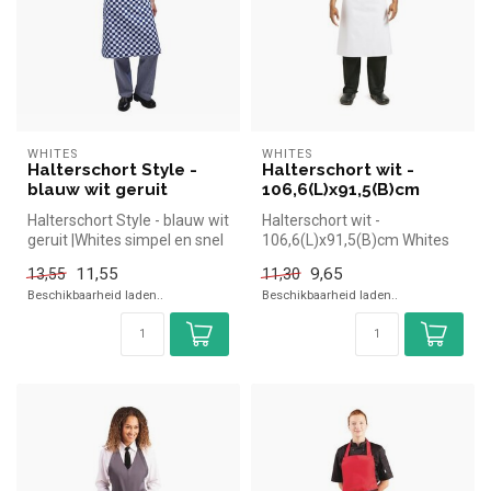
WHITES
WHITES
Halterschort Style -
Halterschort wit -
blauw wit geruit
106,6(L)x91,5(B)cm
Halterschort Style - blauw wit
Halterschort wit -
geruit |Whites simpel en snel
106,6(L)x91,5(B)cm Whites
kopen voor in de ho...
simpel en snel kopen voor in
11,55
9,65
13,55
11,30
de hor...
Beschikbaarheid laden..
Beschikbaarheid laden..