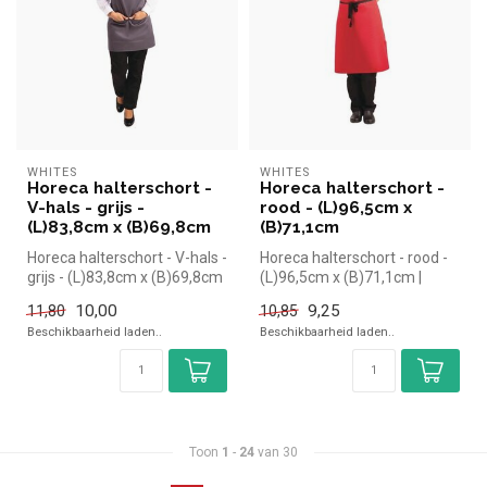
WHITES
WHITES
Horeca halterschort -
Horeca halterschort -
V-hals - grijs -
rood - (L)96,5cm x
(L)83,8cm x (B)69,8cm
(B)71,1cm
Horeca halterschort - V-hals -
Horeca halterschort - rood -
grijs - (L)83,8cm x (B)69,8cm
(L)96,5cm x (B)71,1cm |
| Simpel en snel ko...
Simpel en snel kopen voor i...
10,00
9,25
11,80
10,85
Beschikbaarheid laden..
Beschikbaarheid laden..
Toon
1
-
24
van 30