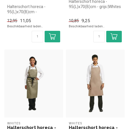
Halterschort horeca -
Halterschort horeca -
95(L)x70(B)cm - grijs |Whites
95(L)x70(B)cm -
simpel en snel kopen voor
donkerblauw |Whites simpel
in...
11,05
9,25
12,95
10,85
en snel kopen v...
Beschikbaarheid laden..
Beschikbaarheid laden..
WHITES
WHITES
Halterschort horeca -
Halterschort horeca -