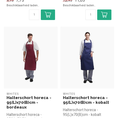
7,75
11,05
9,15
12,95
voor in...
voor in...
Beschikbaarheid laden..
Beschikbaarheid laden..
WHITES
WHITES
Halterschort horeca -
Halterschort horeca -
95(L)x70(B)cm -
95(L)x70(B)cm - kobalt
bordeaux
Halterschort horeca -
Halterschort horeca -
95(L)x70(B)cm - kobalt