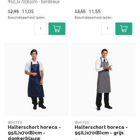
95(L)x70(B)cm - bordeaux
|Whites simpel en snel kopen
|Whites simpel en snel kopen
voor i...
11,05
11,55
12,95
13,55
voor...
Beschikbaarheid laden..
Beschikbaarheid laden..
WHITES
WHITES
Halterschort horeca -
Halterschort horeca -
95(L)x70(B)cm -
95(L)x70(B)cm - grijs
donkerblauw