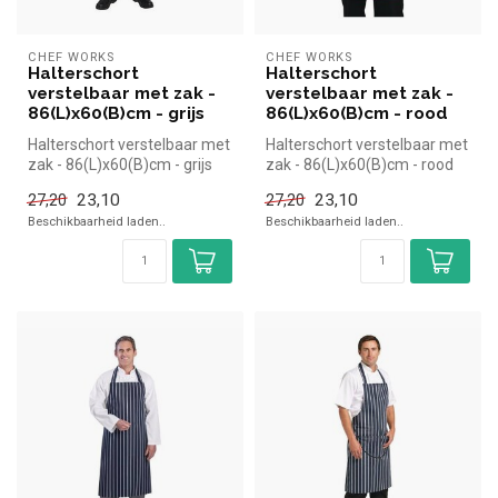
CHEF WORKS
CHEF WORKS
Halterschort
Halterschort
verstelbaar met zak -
verstelbaar met zak -
86(L)x60(B)cm - grijs
86(L)x60(B)cm - rood
Halterschort verstelbaar met
Halterschort verstelbaar met
zak - 86(L)x60(B)cm - grijs
zak - 86(L)x60(B)cm - rood
|Chef Works simpel en s...
|Chef Works simpel en sn...
23,10
23,10
27,20
27,20
Beschikbaarheid laden..
Beschikbaarheid laden..