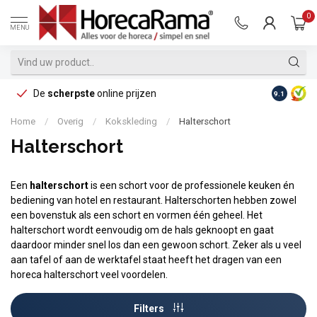
0
MENU
De
scherpste
online prijzen
Op reke
9.1
Home
/
Overig
/
Kokskleding
/
Halterschort
Halterschort
Een
halterschort
is een schort voor de professionele keuken én
bediening van hotel en restaurant. Halterschorten hebben zowel
een bovenstuk als een schort en vormen één geheel. Het
halterschort wordt eenvoudig om de hals geknoopt en gaat
daardoor minder snel los dan een gewoon schort. Zeker als u veel
aan tafel of aan de werktafel staat heeft het dragen van een
horeca halterschort veel voordelen.
Filters