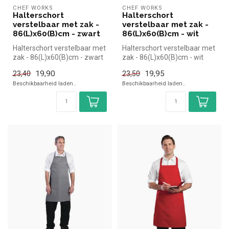
CHEF WORKS
CHEF WORKS
Halterschort
Halterschort
verstelbaar met zak -
verstelbaar met zak -
86(L)x60(B)cm - zwart
86(L)x60(B)cm - wit
Halterschort verstelbaar met
Halterschort verstelbaar met
zak - 86(L)x60(B)cm - zwart
zak - 86(L)x60(B)cm - wit
|Chef Works simpel en s...
|Chef Works simpel en sne...
19,90
19,95
23,40
23,50
Beschikbaarheid laden..
Beschikbaarheid laden..