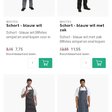
WHITES
WHITES
Schort - blauw wit
Schort - blauw wit met
zak
Schort - blauw wit |Whites
simpel en snel kopen voor in
Schort - blauw wit met zak
de horeca. Overzichtelij...
|Whites simpel en snel kopen
voor in de horeca. Overz...
7,75
11,55
9,15
13,55
Beschikbaarheid laden..
Beschikbaarheid laden..