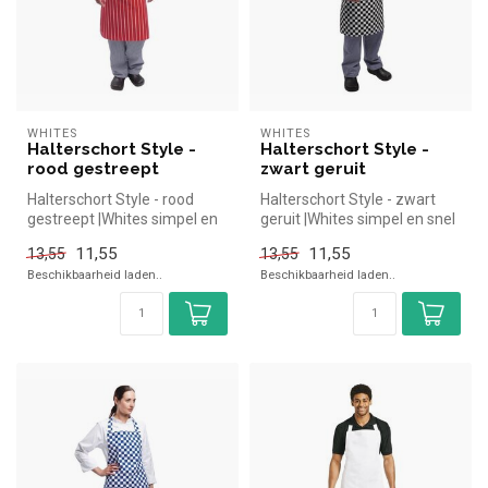
WHITES
WHITES
Halterschort Style -
Halterschort Style -
rood gestreept
zwart geruit
Halterschort Style - rood
Halterschort Style - zwart
gestreept |Whites simpel en
geruit |Whites simpel en snel
snel kopen voor in de hore...
kopen voor in de horeca...
11,55
11,55
13,55
13,55
Beschikbaarheid laden..
Beschikbaarheid laden..