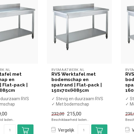
RK.NL
RVSMAATWERK.NL
RVS
tafel met
RVS Werktafel met
RVS
hap en
bodemschap en
bod
| Flat-pack |
spatrand | Flat-pack |
spa
H)85cm
150x70x(H)85cm
160
n duurzaam RVS
✓ Stevig en duurzaam RVS
✓ St
emschap
✓ Met bodemschap
✓ M
rand
✓ Met spatrand
✓ Me
,00
215,00
232,00
235,
re poten
✓ Verstelbare poten
✓ Ve
d laden..
Beschikbaarheid laden..
Besch
...
...
Vergelijk
V