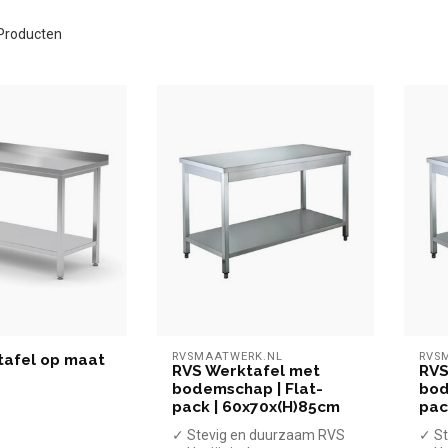
Producten
RVSMAATWERK.NL
RVS
tafel op maat
RVS Werktafel met
RVS
bodemschap | Flat-
bod
pack | 60x70x(H)85cm
pac
✓ Stevig en duurzaam RVS
✓ St