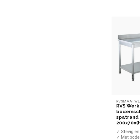
RVSMAATWE
RVS Werk
bodemsc
spatrand 
200x70x(
✓ Stevig e
✓ Met bod