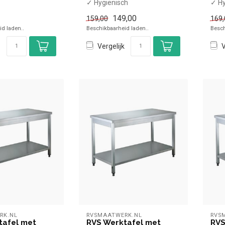
✓ Hygiënisch
✓ Hy
✓ Met bodemschap
✓ M
149,00
159,00
169,
✓ Flat-pack
✓ Fl
d laden..
Beschikbaarheid laden..
Besch
x Zonder ...
x Zo
Vergelijk
V
RK.NL
RVSMAATWERK.NL
RVS
tafel met
RVS Werktafel met
RVS