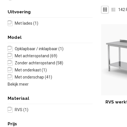
142
Uitvoering
Met lades
(1)
Model
Opklapbaar / inklapbaar
(1)
Met achteropstand
(69)
Zonder achteropstand
(58)
Met onderkast
(1)
Met onderschap
(41)
Bekijk meer
Materiaal
RVS werk
RVS
(1)
Prijs