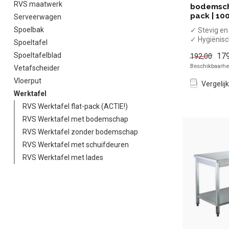
RVS maatwerk
bodemscha
pack | 10
Serveerwagen
Spoelbak
✓ Stevig e
✓ Hygiënis
Spoeltafel
✓ Met bod
179
Spoeltafelblad
192,00
✓ Flat-pack
Beschikbaarhei
x Zonder spa
Vetafscheider
Vloerput
Vergelijk
Werktafel
RVS Werktafel flat-pack (ACTIE!)
RVS Werktafel met bodemschap
RVS Werktafel zonder bodemschap
RVS Werktafel met schuifdeuren
RVS Werktafel met lades