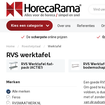
Kies een categorie
Over ons
Referenties
On
De
scherpste
online prijzen
O
Home
/
Roestvrijstaal
/
Werktafel
RVS werktafel
RVS Werktafel flat-
RVS Werktaf
pack (ACTIE!)
bodemscha
Merken
Een goede R
Om goed te ku
Alle merken
voldoen, is du
met of zonder 
Feros
van de subcat
RVSMAATWERK.NL