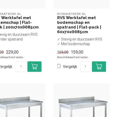
MAATWERK.NL
RVSMAATWERK.NL
 Werktafel met
RVS Werktafel met
emschap | Flat-
bodemschap en
k | 200x70x(H)85cm
spatrand | Flat-pack |
60x70x(H)85cm
evig en duurzaam RVS
nder spatrand
✓ Stevig en duurzaam RVS
et bodemschap
✓ Met bodemschap
at-pack
✓ Met spatrand
229,00
159,00
00
169,00
✓ Verstelbare poten
ikbaarheid laden..
Beschikbaarheid laden..
...
ergelijk
Vergelijk