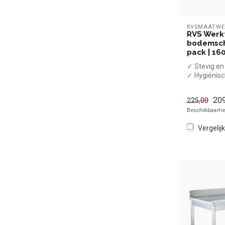
RVSMAATWE
RVS Werk
bodemscha
pack | 16
✓ Stevig e
✓ Hygiënis
✓ Met bod
✓ Flat-pack
209
225,00
x Zonder spa
Beschikbaarhei
Vergelijk