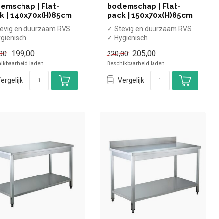
emschap | Flat-
bodemschap | Flat-
k | 140x70x(H)85cm
pack | 150x70x(H)85cm
evig en duurzaam RVS
✓ Stevig en duurzaam RVS
giënisch
✓ Hygiënisch
et bodemschap
✓ Met bodemschap
199,00
205,00
00
220,00
at-pack
✓ Flat-pack
ikbaarheid laden..
Beschikbaarheid laden..
nder spat...
x Zonder spat...
ergelijk
Vergelijk