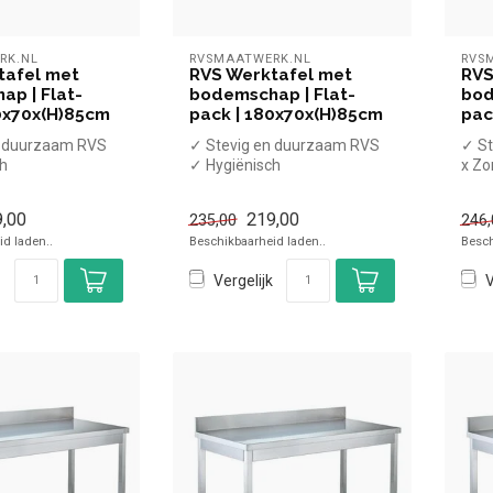
RK.NL
RVSMAATWERK.NL
RVS
tafel met
RVS Werktafel met
RVS
p | Flat-
bodemschap | Flat-
bod
0x70x(H)85cm
pack | 180x70x(H)85cm
pac
n duurzaam RVS
✓ Stevig en duurzaam RVS
✓ St
ch
✓ Hygiënisch
x Zo
emschap
✓ Met bodemschap
✓ M
✓ Flat-pack
✓ Fl
,00
219,00
235,00
246,
t...
x Zonder ...
d laden..
Beschikbaarheid laden..
Besch
Vergelijk
V