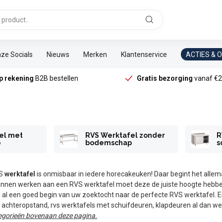
ze Socials
Nieuws
Merken
Klantenservice
ACTIES & 
p rekening
B2B bestellen
Gratis bezorging
vanaf €2
el met
RVS Werktafel zonder
R
p
bodemschap
s
VS
werktafel
is onmisbaar in iedere horecakeuken! Daar begint het allemaal
nnen werken aan een RVS werktafel moet deze de juiste hoogte hebb
s al een goed begin van uw zoektocht naar de perfecte RVS werktafel. 
achteropstand, rvs werktafels met schuifdeuren, klapdeuren al dan wel
egorieën bovenaan deze pagina.