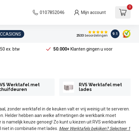
0
0107852046
Mijn account
OCCASIONS
9.1
2533
beoordelingen
50 ex. btw
50.000+
Klanten gingen u voor
VS Werktafel met
RVS Werktafel met
chuifdeuren
lades
, zonder werktafel in de keuken valt er vrij weinig uit te serveren.
en. Helder hebben aan welke afmetingen de werkbank moet
Er is namelijk keuze genoeg! Zo kunt u kiezen uit RVS werkbanken
 niet in combinatie met lades.
Meer Werktafels bekijken? Selecteer 1