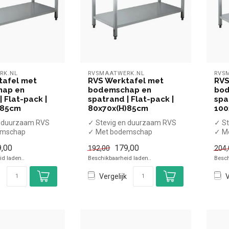
RK.NL
RVSMAATWERK.NL
RVS
tafel met
RVS Werktafel met
RVS
hap en
bodemschap en
bod
| Flat-pack |
spatrand | Flat-pack |
spa
)85cm
80x70x(H)85cm
100
n duurzaam RVS
✓ Stevig en duurzaam RVS
✓ St
emschap
✓ Met bodemschap
✓ M
rand
✓ Met spatrand
✓ Me
,00
179,00
192,00
204,
re poten
✓ Verstelbare poten
✓ Ve
d laden..
Beschikbaarheid laden..
Besch
...
...
Vergelijk
V