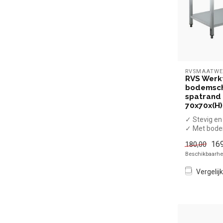
RVSMAATWE
RVS Werk
bodemsc
spatrand 
70x70x(H
✓ Stevig e
✓ Met bod
✓ Met spat
169
180,00
✓ Verstelba
Beschikbaarhei
...
Vergelijk