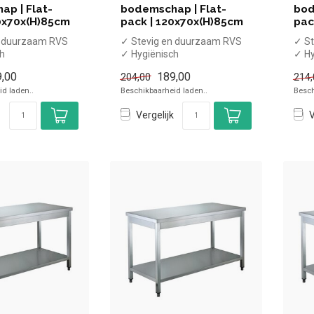
p | Flat-
bodemschap | Flat-
bod
0x70x(H)85cm
pack | 120x70x(H)85cm
pac
n duurzaam RVS
✓ Stevig en duurzaam RVS
✓ St
ch
✓ Hygiënisch
✓ Hy
emschap
✓ Met bodemschap
✓ M
,00
189,00
204,00
214,
✓ Flat-pack
✓ Fl
d laden..
Beschikbaarheid laden..
Besch
t...
x Zonder spat...
x Zo
Vergelijk
V