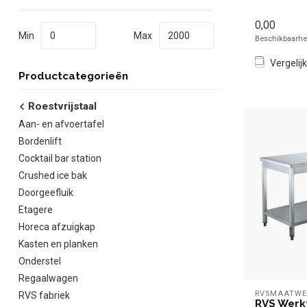
0,00
Min
Max
Beschikbaarhei
Vergelijk
Productcategorieën
Roestvrijstaal
Aan- en afvoertafel
Bordenlift
Cocktail bar station
Crushed ice bak
Doorgeefluik
Etagere
Horeca afzuigkap
Kasten en planken
Onderstel
Regaalwagen
RVSMAATWE
RVS fabriek
RVS Werk