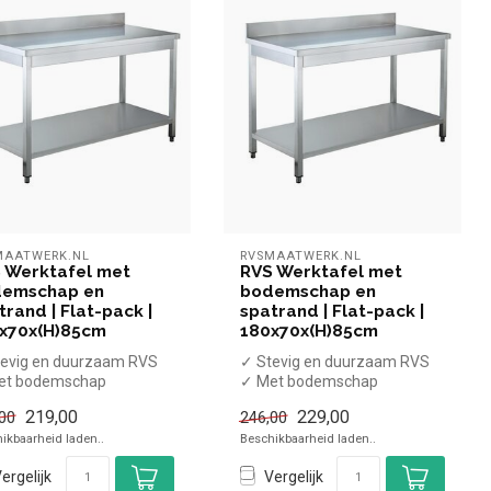
MAATWERK.NL
RVSMAATWERK.NL
 Werktafel met
RVS Werktafel met
emschap en
bodemschap en
trand | Flat-pack |
spatrand | Flat-pack |
x70x(H)85cm
180x70x(H)85cm
evig en duurzaam RVS
✓ Stevig en duurzaam RVS
et bodemschap
✓ Met bodemschap
t spatrand
✓ Met spatrand
219,00
229,00
00
246,00
rstelbare poten
✓ Verstelbare poten
ikbaarheid laden..
Beschikbaarheid laden..
...
ergelijk
Vergelijk