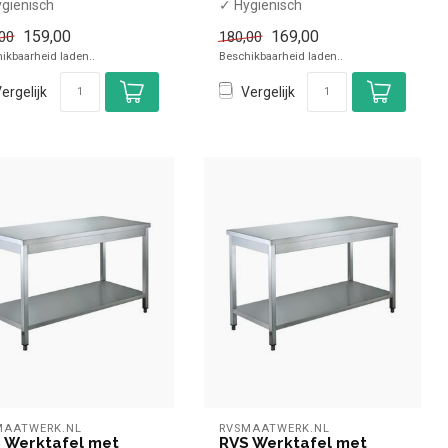
giënisch
✓ Hygiënisch
et bodemschap
✓ Met bodemschap
159,00
169,00
00
180,00
at-pack
✓ Flat-pack
ikbaarheid laden..
Beschikbaarheid laden..
nder spat...
x Zonder spat...
ergelijk
Vergelijk
MAATWERK.NL
RVSMAATWERK.NL
 Werktafel met
RVS Werktafel met