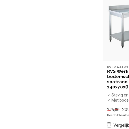
RVSMAATWE
RVS Werk
bodemsc
spatrand 
140x70x(
✓ Stevig e
✓ Met bod
✓ Met spat
209
225,00
✓ Verstelba
Beschikbaarhei
...
Vergelijk