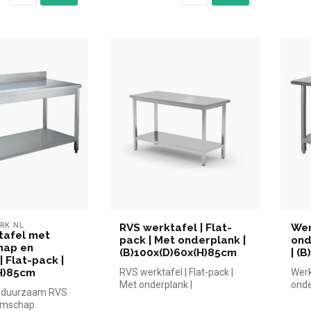
RK.NL
RVS werktafel | Flat-
Wer
tafel met
pack | Met onderplank |
ond
hap en
(B)100x(D)60x(H)85cm
| (
| Flat-pack |
H)85cm
RVS werktafel | Flat-pack |
Werk
Met onderplank |
onde
n duurzaam RVS
(B)100x(D)60x(H)85cm
(B)
emschap