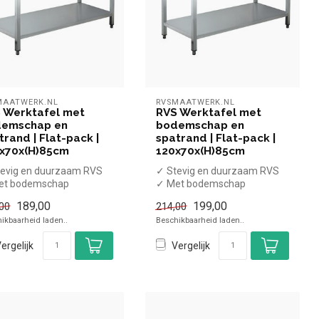
MAATWERK.NL
RVSMAATWERK.NL
 Werktafel met
RVS Werktafel met
emschap en
bodemschap en
trand | Flat-pack |
spatrand | Flat-pack |
x70x(H)85cm
120x70x(H)85cm
evig en duurzaam RVS
✓ Stevig en duurzaam RVS
et bodemschap
✓ Met bodemschap
t spatrand
✓ Met spatrand
189,00
199,00
00
214,00
rstelbare poten
✓ Verstelbare poten
ikbaarheid laden..
Beschikbaarheid laden..
...
ergelijk
Vergelijk