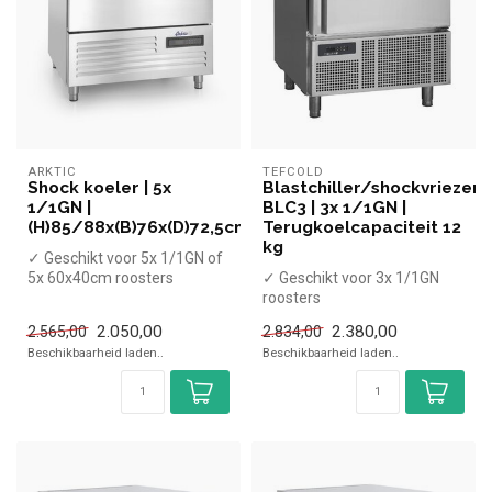
ARKTIC
TEFCOLD
Shock koeler | 5x
Blastchiller/shockvriezer
1/1GN |
BLC3 | 3x 1/1GN |
(H)85/88x(B)76x(D)72,5cm
Terugkoelcapaciteit 12
kg
✓ Geschikt voor 5x 1/1GN of
5x 60x40cm roosters
✓ Geschikt voor 3x 1/1GN
✓ Capaciteit koelen 15 kg,
roosters
vrie...
✓ Capaciteit koelen 12 kg,
2.050,00
2.380,00
2.565,00
2.834,00
vriezen 8 kg
Beschikbaarheid laden..
Beschikbaarheid laden..
✓ Ko...