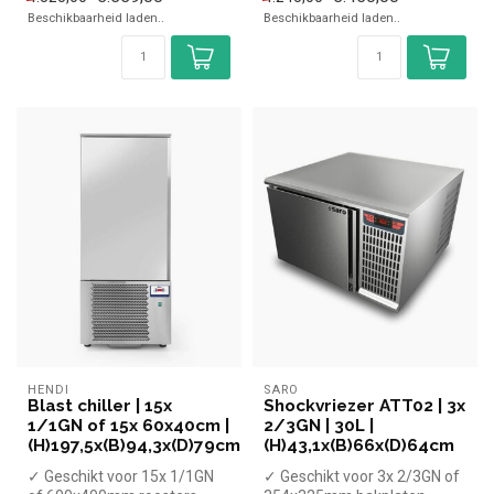
vrie...
vr...
Beschikbaarheid laden..
Beschikbaarheid laden..
HENDI
SARO
Blast chiller | 15x
Shockvriezer ATT02 | 3x
1/1GN of 15x 60x40cm |
2/3GN | 30L |
(H)197,5x(B)94,3x(D)79cm
(H)43,1x(B)66x(D)64cm
✓ Geschikt voor 15x 1/1GN
✓ Geschikt voor 3x 2/3GN of