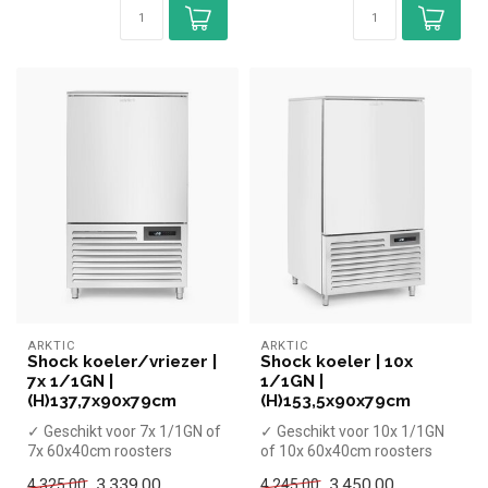
ARKTIC
ARKTIC
Shock koeler/vriezer |
Shock koeler | 10x
7x 1/1GN |
1/1GN |
(H)137,7x90x79cm
(H)153,5x90x79cm
✓ Geschikt voor 7x 1/1GN of
✓ Geschikt voor 10x 1/1GN
7x 60x40cm roosters
of 10x 60x40cm roosters
✓ Capaciteit koelen 23 kg,
✓ Capaciteit koelen 25 kg,
3.339,00
3.450,00
4.325,00
4.245,00