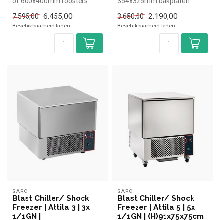
of 600x400mm roosters
354x325mm bakplaten
✓ Capaciteit koelen 45 kg,
✓ Capaciteit koelen 7 kg,
6.455,00
2.190,00
7.595,00
3.650,00
vrie...
vriez...
Beschikbaarheid laden..
Beschikbaarheid laden..
SARO
SARO
Blast Chiller/ Shock
Blast Chiller/ Shock
Freezer | Attila 3 | 3x
Freezer | Attila 5 | 5x
1/1GN |
1/1GN | (H)91x75x75cm