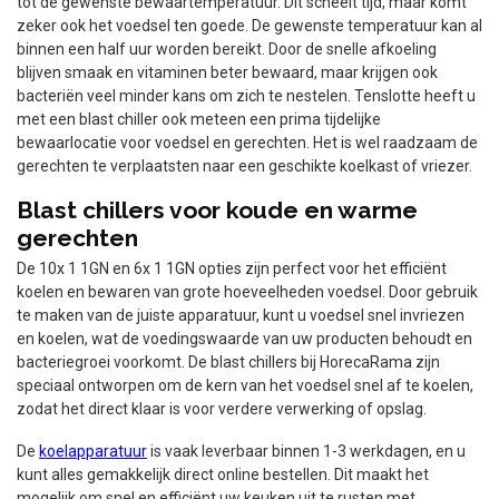
tot de gewenste bewaartemperatuur. Dit scheelt tijd, maar komt
zeker ook het voedsel ten goede. De gewenste temperatuur kan al
binnen een half uur worden bereikt. Door de snelle afkoeling
blijven smaak en vitaminen beter bewaard, maar krijgen ook
bacteriën veel minder kans om zich te nestelen. Tenslotte heeft u
met een blast chiller ook meteen een prima tijdelijke
bewaarlocatie voor voedsel en gerechten. Het is wel raadzaam de
gerechten te verplaatsten naar een geschikte koelkast of vriezer.
Blast chillers voor koude en warme
gerechten
De 10x 1 1GN en 6x 1 1GN opties zijn perfect voor het efficiënt
koelen en bewaren van grote hoeveelheden voedsel. Door gebruik
te maken van de juiste apparatuur, kunt u voedsel snel invriezen
en koelen, wat de voedingswaarde van uw producten behoudt en
bacteriegroei voorkomt. De blast chillers bij HorecaRama zijn
speciaal ontworpen om de kern van het voedsel snel af te koelen,
zodat het direct klaar is voor verdere verwerking of opslag.
De
koelapparatuur
is vaak leverbaar binnen 1-3 werkdagen, en u
kunt alles gemakkelijk direct online bestellen. Dit maakt het
mogelijk om snel en efficiënt uw keuken uit te rusten met