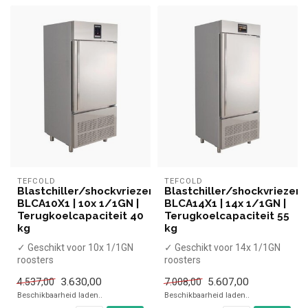
TEFCOLD
TEFCOLD
Blastchiller/shockvriezer
Blastchiller/shockvriezer
BLCA10X1 | 10x 1/1GN |
BLCA14X1 | 14x 1/1GN |
Terugkoelcapaciteit 40
Terugkoelcapaciteit 55
kg
kg
✓ Geschikt voor 10x 1/1GN
✓ Geschikt voor 14x 1/1GN
roosters
roosters
✓ Capaciteit koelen 40 kg,
✓ Capaciteit koelen 55 kg,
3.630,00
5.607,00
4.537,00
7.008,00
vriezen 28 kg
vriezen 38 kg
Beschikbaarheid laden..
Beschikbaarheid laden..
✓ ...
✓ ...