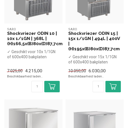
SARO
SARO
Shockvriezer ODIN 10 |
Shockvriezer ODIN 15 |
10x 1/1GN | 368L |
15x 1/1GN | 494L | 400V
(H)166,5x(B)80x(D)87,7cm
|
(H)195x(B)80x(D)87,7cm
✓ Geschikt voor 10x 1/1GN
of 600x400 bakplaten
✓ Geschikt voor 15x 1/1GN
✓ Capaciteit koelen 40 kg,
of 600x400 bakplaten
vriez...
✓ Capaciteit koelen 55 kg,
4.215,00
6.030,00
7.025,00
10.050,00
vriez...
Beschikbaarheid laden..
Beschikbaarheid laden..