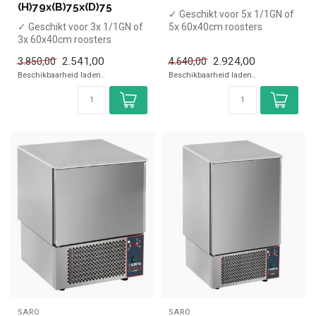
(H)79x(B)75x(D)75
✓ Geschikt voor 5x 1/1GN of
✓ Geschikt voor 3x 1/1GN of
5x 60x40cm roosters
3x 60x40cm roosters
✓ Capaciteit koelen 23 kg,
✓ Capaciteit koelen 15 kg,
vrie...
2.541,00
2.924,00
3.850,00
4.640,00
vrie...
Beschikbaarheid laden..
Beschikbaarheid laden..
SARO
SARO