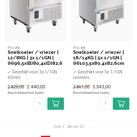
POLAR
POLAR
Snelkoeler / vriezer |
Snelkoeler / vriezer |
12/8KG | 3x 1/1GN |
18/14KG | 5x 1/1GN |
(H)96,5x(B)80,4x(D)82,6
(H)103,5x80,4x82,6cm
✓ Geschikt voor 3x 1/1GN
✓ Geschikt voor 5x 1/1GN
65mm
roosters
✓ Capaciteit koelen 12 kg,
✓ Capaciteit koelen 18 kg,
2.440,00
3.343,00
2.820,00
3.861,00
vriezen 8 kg
vriezen 14 kg
Beschikbaarheid laden..
Beschikbaarheid laden..
✓ Koelen...
✓ K...
Toon
1
-
24
van 55