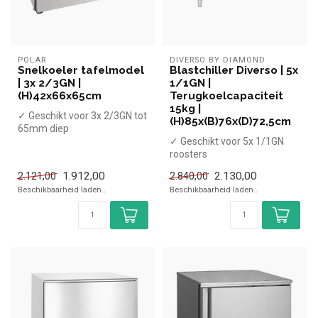
POLAR
DIVERSO BY DIAMOND
Snelkoeler tafelmodel
Blastchiller Diverso | 5x
| 3x 2/3GN |
1/1GN |
(H)42x66x65cm
Terugkoelcapaciteit
15kg |
✓ Geschikt voor 3x 2/3GN tot
(H)85x(B)76x(D)72,5cm
65mm diep
✓ Capaciteit koelen 8 kg,
✓ Geschikt voor 5x 1/1GN
vriezen 5 kg
roosters
...
✓ Capaciteit koelen 15 kg,
1.912,00
2.130,00
2.121,00
2.840,00
vriezen 10 kg
Beschikbaarheid laden..
Beschikbaarheid laden..
✓ K...