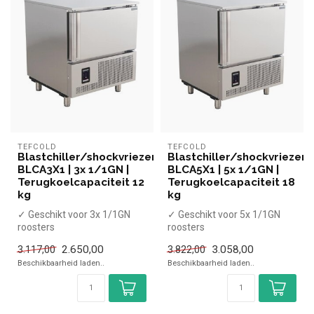
TEFCOLD
TEFCOLD
Blastchiller/shockvriezer
Blastchiller/shockvriezer
BLCA3X1 | 3x 1/1GN |
BLCA5X1 | 5x 1/1GN |
Terugkoelcapaciteit 12
Terugkoelcapaciteit 18
kg
kg
✓ Geschikt voor 3x 1/1GN
✓ Geschikt voor 5x 1/1GN
roosters
roosters
✓ Capaciteit koelen 12 kg,
✓ Capaciteit koelen 18 kg,
2.650,00
3.058,00
3.117,00
3.822,00
vriezen 8 kg
vriezen 14 kg
Beschikbaarheid laden..
Beschikbaarheid laden..
✓ Ko...
✓ K...