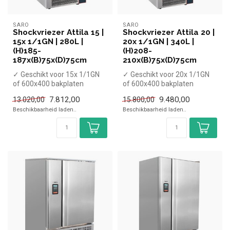
SARO
SARO
Shockvriezer Attila 15 |
Shockvriezer Attila 20 |
15x 1/1GN | 280L |
20x 1/1GN | 340L |
(H)185-
(H)208-
187x(B)75x(D)75cm
210x(B)75x(D)75cm
✓ Geschikt voor 15x 1/1GN
✓ Geschikt voor 20x 1/1GN
of 600x400 bakplaten
of 600x400 bakplaten
✓ Capaciteit koelen 25 kg,
✓ Capaciteit koelen 60 kg,
7.812,00
9.480,00
13.020,00
15.800,00
vriez...
vriez...
Beschikbaarheid laden..
Beschikbaarheid laden..