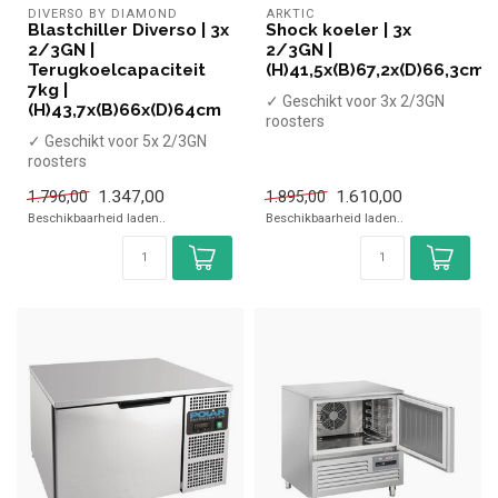
DIVERSO BY DIAMOND
ARKTIC
Blastchiller Diverso | 3x
Shock koeler | 3x
2/3GN |
2/3GN |
Terugkoelcapaciteit
(H)41,5x(B)67,2x(D)66,3cm
7kg |
✓ Geschikt voor 3x 2/3GN
(H)43,7x(B)66x(D)64cm
roosters
✓ Geschikt voor 5x 2/3GN
✓ Capaciteit koelen 9 kg,
roosters
vriezen 7 kg
✓ Capaciteit koelen 7 kg,
✓ Koe...
1.347,00
1.610,00
1.796,00
1.895,00
vriezen 5 kg
Beschikbaarheid laden..
Beschikbaarheid laden..
✓ Koe...