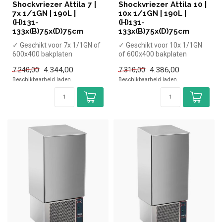
Shockvriezer Attila 7 |
Shockvriezer Attila 10 |
7x 1/1GN | 190L |
10x 1/1GN | 190L |
(H)131-
(H)131-
133x(B)75x(D)75cm
133x(B)75x(D)75cm
✓ Geschikt voor 7x 1/1GN of
✓ Geschikt voor 10x 1/1GN
600x400 bakplaten
of 600x400 bakplaten
✓ Capaciteit koelen 25 kg,
✓ Capaciteit koelen 25 kg,
4.344,00
4.386,00
7.240,00
7.310,00
vrieze...
vriez...
Beschikbaarheid laden..
Beschikbaarheid laden..