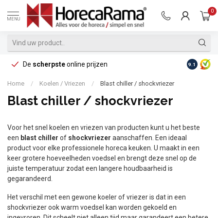
0
MENU
De
scherpste
online prijzen
Op reke
9.1
Home
/
Koelen / Vriezen
/
Blast chiller / shockvriezer
Blast chiller / shockvriezer
Voor het snel koelen en vriezen van producten kunt u het beste
een
blast chiller
of
shockvriezer
aanschaffen. Een ideaal
product voor elke professionele horeca keuken. U maakt in een
keer grotere hoeveelheden voedsel en brengt deze snel op de
juiste temperatuur zodat een langere houdbaarheid is
gegarandeerd.
Het verschil met een gewone koeler of vriezer is dat in een
shockvriezer ook warm voedsel kan worden gekoeld en
ingevroren. Dit scheelt niet alleen tijd maar garandeert een betere