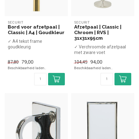
SECURIT
SECURIT
Bord voor afzetpaal |
Afzetpaal | Classic |
Classic | A4 | Goudkleur
Chroom | RVS |
31x31x95cm
✓ A4 tekst frame
goudkleurig
✓ Verchroomde afzetpaal
✓ Eenvoudig te bevestigen
met zware voet
✓ Koorden eenvoudig te
79,00
94,00
87,80
104,45
bevestigen
Beschikbaarheid laden..
Beschikbaarheid laden..
✓ Hoo...