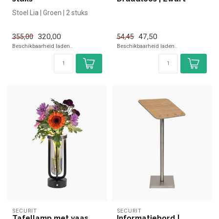
Stoel Lia | Groen | 2 stuks
320,00
47,50
355,00
54,45
Beschikbaarheid laden..
Beschikbaarheid laden..
SECURIT
SECURIT
Tafellamp met vaas
Informatiebord |