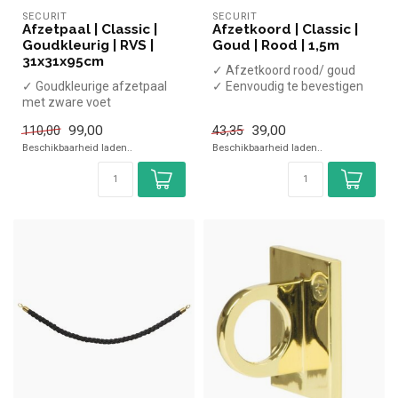
SECURIT
SECURIT
Afzetpaal | Classic |
Afzetkoord | Classic |
Goudkleurig | RVS |
Goud | Rood | 1,5m
31x31x95cm
✓ Afzetkoord rood/ goud
✓ Goudkleurige afzetpaal
✓ Eenvoudig te bevestigen
met zware voet
✓ Lengte 150cm
✓ Koorden eenvoudig te
99,00
39,00
110,00
43,35
bevestigen
Beschikbaarheid laden..
Beschikbaarheid laden..
✓ Ho...