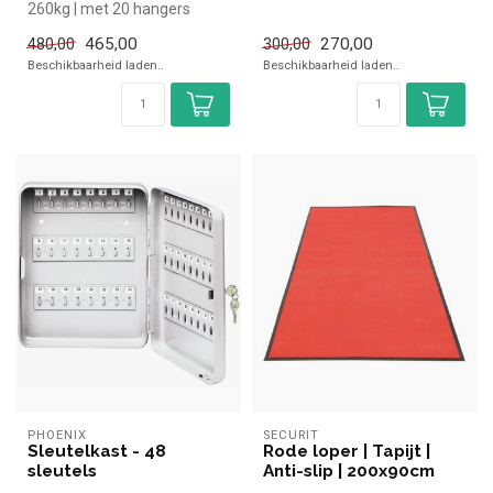
260kg | met 20 hangers
snel kopen voor in de hor...
465,00
270,00
480,00
300,00
Beschikbaarheid laden..
Beschikbaarheid laden..
PHOENIX
SECURIT
Sleutelkast - 48
Rode loper | Tapijt |
sleutels
Anti-slip | 200x90cm