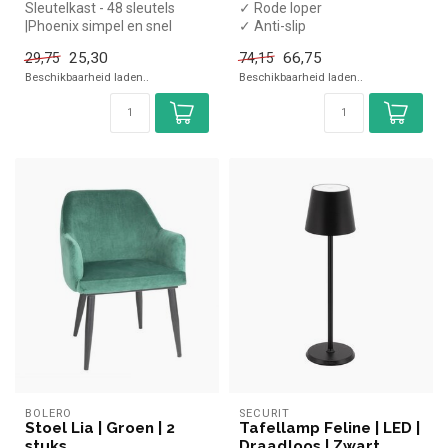
Sleutelkast - 48 sleutels
✓ Rode loper
|Phoenix simpel en snel
✓ Anti-slip
kopen voor in de horeca.
✓ 90x200cm
25,30
66,75
29,75
74,15
Overz...
Beschikbaarheid laden..
Beschikbaarheid laden..
BOLERO
SECURIT
Stoel Lia | Groen | 2
Tafellamp Feline | LED |
stuks
Draadloos | Zwart