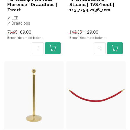
Florence | Draadloos |
Staand | RVS/hout |
Zwart
113,7x54,2x36,7cm
✓ LED
✓ Draadloos
✓ Warm wit licht
69,00
129,00
76,65
143,35
✓ Dimbaar
Beschikbaarheid laden..
Beschikbaarheid laden..
✓ Tot 15 uur lang licht