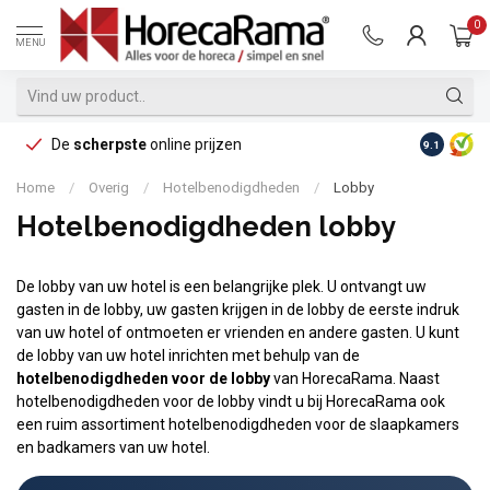
0
MENU
De
scherpste
online prijzen
Op reke
9.1
Home
/
Overig
/
Hotelbenodigdheden
/
Lobby
Hotelbenodigdheden lobby
De lobby van uw hotel is een belangrijke plek. U ontvangt uw
gasten in de lobby, uw gasten krijgen in de lobby de eerste indruk
van uw hotel of ontmoeten er vrienden en andere gasten. U kunt
de lobby van uw hotel inrichten met behulp van de
hotelbenodigdheden voor de lobby
van HorecaRama. Naast
hotelbenodigdheden voor de lobby vindt u bij HorecaRama ook
een ruim assortiment hotelbenodigdheden voor de slaapkamers
en badkamers van uw hotel.