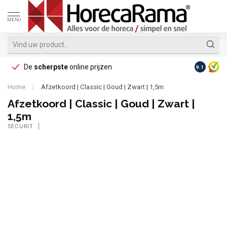
MENU
De
scherpste
online prijzen
Op reke
9.1
Home
/
Afzetkoord | Classic | Goud | Zwart | 1,5m
Afzetkoord | Classic | Goud | Zwart |
1,5m
SECURIT