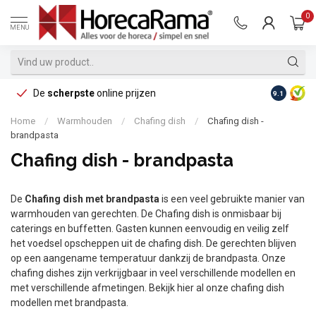
0
MENU
De
scherpste
online prijzen
Op reke
9.1
Home
/
Warmhouden
/
Chafing dish
/
Chafing dish -
brandpasta
Chafing dish - brandpasta
De
Chafing dish met brandpasta
is een veel gebruikte manier van
warmhouden van gerechten. De Chafing dish is onmisbaar bij
caterings en buffetten. Gasten kunnen eenvoudig en veilig zelf
het voedsel opscheppen uit de chafing dish. De gerechten blijven
op een aangename temperatuur dankzij de brandpasta. Onze
chafing dishes zijn verkrijgbaar in veel verschillende modellen en
met verschillende afmetingen. Bekijk hier al onze chafing dish
modellen met brandpasta.