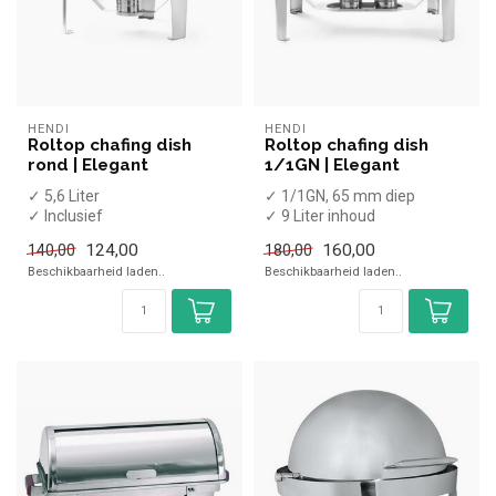
HENDI
HENDI
Roltop chafing dish
Roltop chafing dish
rond | Elegant
1/1GN | Elegant
✓ 5,6 Liter
✓ 1/1GN, 65 mm diep
✓ Inclusief
✓ 9 Liter inhoud
brandpastahouder
✓ Inclusief 2
124,00
160,00
140,00
180,00
✓ Breedte 51 cm, diepte 54
brandpastahouders en 1x
Beschikbaarheid laden..
Beschikbaarheid laden..
cm, hoogte...
1/1...