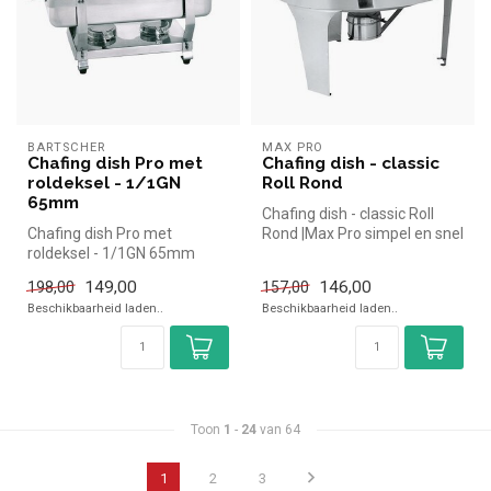
BARTSCHER
MAX PRO
Chafing dish Pro met
Chafing dish - classic
roldeksel - 1/1GN
Roll Rond
65mm
Chafing dish - classic Roll
Chafing dish Pro met
Rond |Max Pro simpel en snel
roldeksel - 1/1GN 65mm
kopen voor in de horeca...
|Bartscher simpel en snel
149,00
146,00
198,00
157,00
kopen voor...
Beschikbaarheid laden..
Beschikbaarheid laden..
Toon
1
-
24
van 64
1
2
3