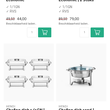
✓ 1/1GN
✓ 1/1GN
✓ RVS
✓ RVS
✓ Inclusief
✓ Inclusief
44,00
79,00
49,50
89,50
brandpastahouders
brandpastahouders
Beschikbaarheid laden..
Beschikbaarheid laden..
✓ Set van 2 stuks
HENDI
HENDI
Chafing dish 1/1GN |
Chafing dish rond |