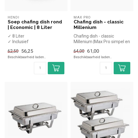
HENDI
MAX PRO
Soep chafing dish rond
Chafing dish - classic
| Economic | 8 Liter
Millenium
✓ 8 Liter
Chafing dish - classic
✓ Inclusief
Millenium |Max Pro simpel en
brandpastahouder
snel kopen voor in de
56,25
61,00
62,50
64,00
✓ ø370x(h)325mm
horeca...
Beschikbaarheid laden..
Beschikbaarheid laden..