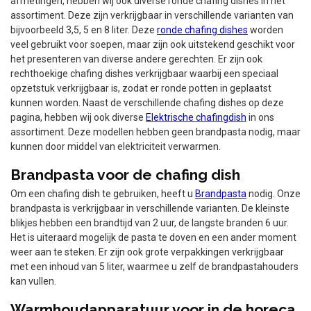
afmetingen, hebben wij ook diverse ronde chafing dishes in het
assortiment. Deze zijn verkrijgbaar in verschillende varianten van
bijvoorbeeld 3,5, 5 en 8 liter. Deze
ronde chafing dishes
worden
veel gebruikt voor soepen, maar zijn ook uitstekend geschikt voor
het presenteren van diverse andere gerechten. Er zijn ook
rechthoekige chafing dishes verkrijgbaar waarbij een speciaal
opzetstuk verkrijgbaar is, zodat er ronde potten in geplaatst
kunnen worden. Naast de verschillende chafing dishes op deze
pagina, hebben wij ook diverse
Elektrische chafingdish
in ons
assortiment. Deze modellen hebben geen brandpasta nodig, maar
kunnen door middel van elektriciteit verwarmen.
Brandpasta voor de chafing dish
Om een chafing dish te gebruiken, heeft u
Brandpasta
nodig. Onze
brandpasta is verkrijgbaar in verschillende varianten. De kleinste
blikjes hebben een brandtijd van 2 uur, de langste branden 6 uur.
Het is uiteraard mogelijk de pasta te doven en een ander moment
weer aan te steken. Er zijn ook grote verpakkingen verkrijgbaar
met een inhoud van 5 liter, waarmee u zelf de brandpastahouders
kan vullen.
Warmhoudapparatuur voor in de horeca