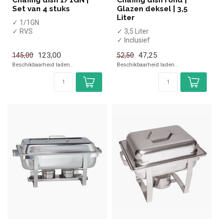
Set van 4 stuks
Glazen deksel | 3,5
Liter
✓ 1/1GN
✓ RVS
✓ 3,5 Liter
x Zonder brandpastahouders
✓ Inclusief
✓ Set van 4 stuks
brandpastahouder
123,00
47,25
145,00
52,50
✓ ø390x(h)270mm
Beschikbaarheid laden..
Beschikbaarheid laden..