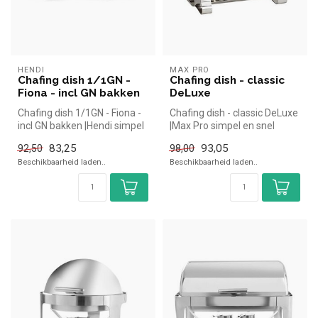
HENDI
MAX PRO
Chafing dish 1/1GN -
Chafing dish - classic
Fiona - incl GN bakken
DeLuxe
Chafing dish 1/1GN - Fiona -
Chafing dish - classic DeLuxe
incl GN bakken |Hendi simpel
|Max Pro simpel en snel
en snel kopen voor in ...
kopen voor in de horeca. O...
83,25
93,05
92,50
98,00
Beschikbaarheid laden..
Beschikbaarheid laden..