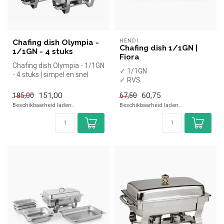
HENDI
Chafing dish Olympia -
Chafing dish 1/1GN |
1/1GN - 4 stuks
Fiora
Chafing dish Olympia - 1/1GN
✓ 1/1GN
- 4 stuks | simpel en snel
✓ RVS
kopen voor in de horeca....
✓ Inclusief
151,00
60,75
185,00
67,50
brandpastahouders
Beschikbaarheid laden..
Beschikbaarheid laden..