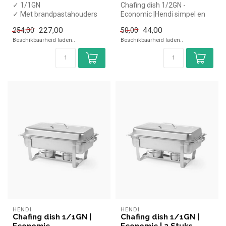
✓ 1/1GN
Chafing dish 1/2GN -
✓ Met brandpastahouders
Economic |Hendi simpel en
✓ Set van 6 stuks
snel kopen voor in de horeca.
227,00
44,00
254,00
50,00
Ove...
Beschikbaarheid laden..
Beschikbaarheid laden..
HENDI
HENDI
Chafing dish 1/1GN |
Chafing dish 1/1GN |
Economic
Economic | 2 Stuks