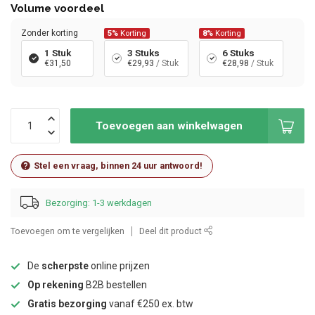
Volume voordeel
Zonder korting
5%
Korting
8%
Korting
1 Stuk
3 Stuks
6 Stuks
€31,50
€29,93
/ Stuk
€28,98
/ Stuk
Toevoegen aan winkelwagen
Stel een vraag, binnen 24 uur antwoord!
Bezorging: 1-3 werkdagen
Toevoegen om te vergelijken
Deel dit product
De
scherpste
online prijzen
Op rekening
B2B bestellen
Gratis bezorging
vanaf €250 ex. btw