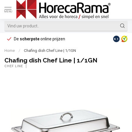
MENU
De
scherpste
online prijzen
Op reke
9.1
Home
/
Chafing dish Chef Line | 1/1GN
Chafing dish Chef Line | 1/1GN
CHEF LINE