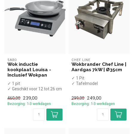
SARO
CHEF LINE
Wok inductie
Wokbrander Chef Line |
kookplaat Louisa -
Aardgas 7kW | Ø35cm
Inclusief Wokpan
✓ 1 Pit
✓ 1 pit
✓ Tafelmodel
✓ Geschikt voor 12 tot 26 cm
✓ 7kW
diameter pannen
✓ Aardgas
239,00
249,00
460,00
299,00
✓ Tafelmodel
Bezorging: 1-3 werkdagen
Bezorging: 1-3 werkdagen
✓ 3,5 kW
✓...