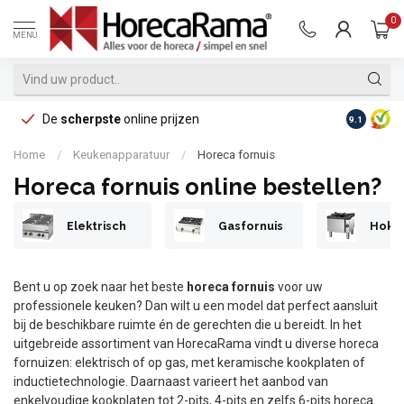
0
MENU
De
scherpste
online prijzen
Op reke
9.1
Home
/
Keukenapparatuur
/
Horeca fornuis
Horeca fornuis online bestellen?
Elektrisch
Gasfornuis
Hokk
Bent u op zoek naar het beste
horeca fornuis
voor uw
professionele keuken? Dan wilt u een model dat perfect aansluit
bij de beschikbare ruimte én de gerechten die u bereidt. In het
uitgebreide assortiment van HorecaRama vindt u diverse horeca
fornuizen: elektrisch of op gas, met keramische kookplaten of
inductietechnologie. Daarnaast varieert het aanbod van
enkelvoudige kookplaten tot 2-pits, 4-pits en zelfs 6-pits horeca