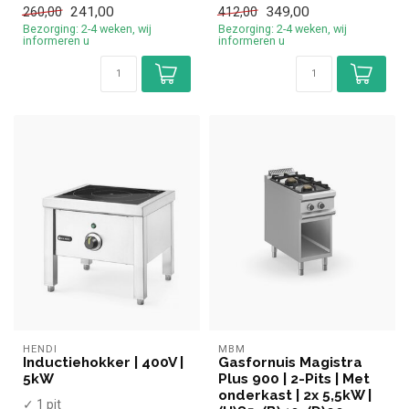
✓ 3,1 kW
diameter pannen
241,00
349,00
260,00
412,00
✓ 230 Vol...
✓ Tafelmodel
Bezorging: 2-4 weken, wij
Bezorging: 2-4 weken, wij
✓ 3,5 kW
informeren u
informeren u
✓ 230 Vol...
HENDI
MBM
Inductiehokker | 400V |
Gasfornuis Magistra
5kW
Plus 900 | 2-Pits | Met
onderkast | 2x 5,5kW |
✓ 1 pit