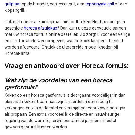
Naast een horeca fornuis kunt u bijvoorbeeld kiezen voor een
grillplaat
op de brander, een losse grill, een
teppanyaki grill
of een
kippengrill.
Ook een goede afzuiging mag niet ontbreken. Heeft u nog geen
geschikte
horeca afzuigkap
? Dan kunt u deze eenvoudig samen
met uw horeca fornuis online bestellen. Zo zorgt u voor een veilige
en comfortabele werkomgeving waarin kookdampen effectief
worden afgevoerd. Ontdek de uitgebreide mogelijkheden bij
HorecaRama.
Vraag en antwoord over Horeca fornuis:
Wat zijn de voordelen van een horeca
gasfornuis?
Koken op een horeca gasfornuis is doorgaans voordeliger in dan
elektrisch koken. Daarnaast zijn onderdelen eenvoudig te
vervangen en zijn de toestellen verkrijgbaar voor zowel aardgas
als propaan. Een extra voordeel is de directe en nauwkeurige
regeling van de warmte, terwijl bestaande pannen meestal
gewoon gebruikt kunnen worden.