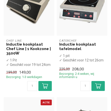
CHEF LINE
CATERCHEF
Inductie kookplaat
Inductie kookplaat
Chef Line | 1 Kookzone |
tafelmodel
3500W
✓ 1 pit
✓ 1 Pit
✓ Geschikt voor 12 tot 26cm
✓ Geschikt voor 19 tot 24cm
diameter pannen
208,00
diameter pannen
✓ Tafelmodel
225,00
149,00
199,00
✓ Tafelmodel
✓ 3,5 kW
Bezorging: 2-4 weken, wij
Bezorging: 1-3 werkdagen
informeren u
✓ 3,5 kW
✓ ...
✓ ...
ACTIE