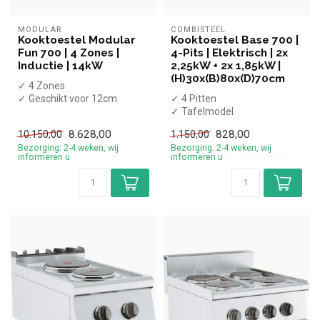
MODULAR
COMBISTEEL
Kooktoestel Modular
Kooktoestel Base 700 |
Fun 700 | 4 Zones |
4-Pits | Elektrisch | 2x
Inductie | 14kW
2,25kW + 2x 1,85kW |
(H)30x(B)80x(D)70cm
✓ 4 Zones
✓ Geschikt voor 12cm
✓ 4 Pitten
diameter pannen
✓ Tafelmodel
✓ Staand model
✓ 2x 2,25kW en 2x 1,85kW
8.628,00
828,00
10.150,00
1.150,00
✓ 14 kW
✓ 400 Volt
Bezorging: 2-4 weken, wij
Bezorging: 2-4 weken, wij
✓ 400 ...
informeren u
informeren u