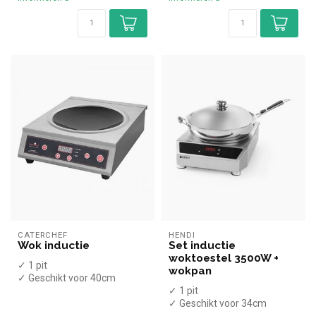
✓ 230 Vo...
CATERCHEF
HENDI
Wok inductie
Set inductie
woktoestel 3500W +
✓ 1 pit
wokpan
✓ Geschikt voor 40cm
diameter pannen
✓ 1 pit
✓ Tafelmodel
✓ Geschikt voor 34cm