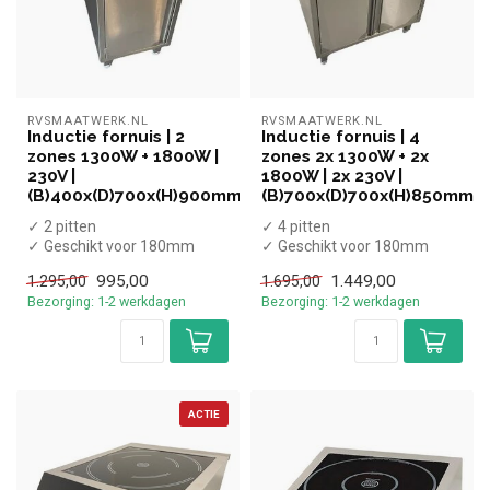
RVSMAATWERK.NL
RVSMAATWERK.NL
Inductie fornuis | 2
Inductie fornuis | 4
zones 1300W + 1800W |
zones 2x 1300W + 2x
230V |
1800W | 2x 230V |
(B)400x(D)700x(H)900mm
(B)700x(D)700x(H)850mm
✓ 2 pitten
✓ 4 pitten
✓ Geschikt voor 180mm
✓ Geschikt voor 180mm
diameter pannen
diameter pannen
995,00
1.449,00
1.295,00
1.695,00
✓ Staand model, met
✓ Staand model, met
Bezorging: 1-2 werkdagen
Bezorging: 1-2 werkdagen
onderkast...
onderkast...
ACTIE