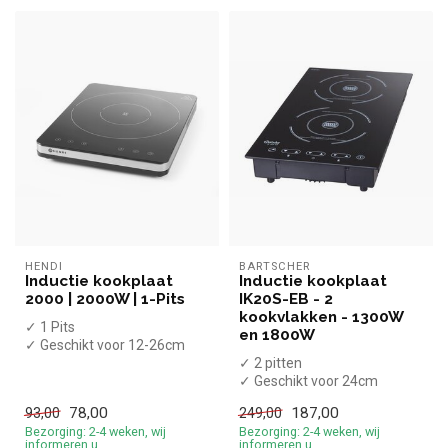
HENDI
BARTSCHER
Inductie kookplaat
Inductie kookplaat
2000 | 2000W | 1-Pits
IK20S-EB - 2
kookvlakken - 1300W
✓ 1 Pits
en 1800W
✓ Geschikt voor 12-26cm
diameter pannen
✓ 2 pitten
✓ Tafelmodel
✓ Geschikt voor 24cm
✓ 2 kW
diameter pannen
78,00
187,00
93,00
249,00
✓ 230 V...
✓ Tafelmodel
Bezorging: 2-4 weken, wij
Bezorging: 2-4 weken, wij
✓ 3 kW
informeren u
informeren u