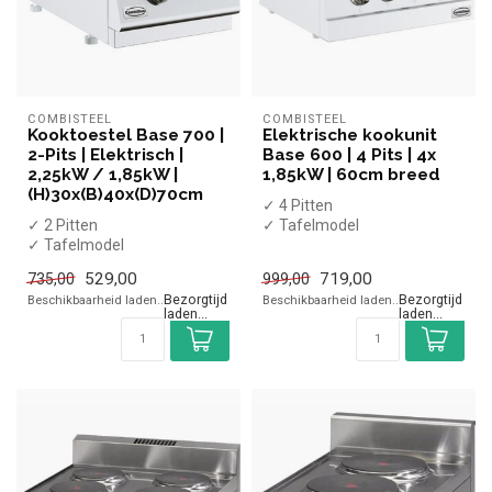
COMBISTEEL
COMBISTEEL
Kooktoestel Base 700 |
Elektrische kookunit
2-Pits | Elektrisch |
Base 600 | 4 Pits | 4x
2,25kW / 1,85kW |
1,85kW | 60cm breed
(H)30x(B)40x(D)70cm
✓ 4 Pitten
✓ 2 Pitten
✓ Tafelmodel
✓ Tafelmodel
✓ 4x 1,85kW
✓ 2,25kW / 1,85kW
✓ 400 Volt
529,00
735,00
✓ 400 Volt
719,00
999,00
Bezorging: 2-4 weken, wij
informeren u
Beschikbaarheid laden..