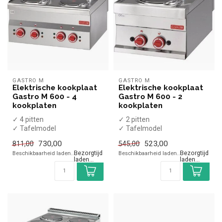
GASTRO M
GASTRO M
Elektrische kookplaat
Elektrische kookplaat
Gastro M 600 - 4
Gastro M 600 - 2
kookplaten
kookplaten
✓ 4 pitten
✓ 2 pitten
✓ Tafelmodel
✓ Tafelmodel
✓ 6 kW
✓ 3 kW
730,00
523,00
811,00
545,00
✓ 400 Volt
✓ 400 Volt
Beschikbaarheid laden..
Beschikbaarheid laden..