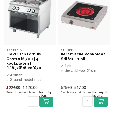
GASTRO M
STILFER
Elektrisch fornuis
Keramische kookplaat
Gastro M 700 | 4
Stilfer - 1 pit
kookplaten |
✓ 1 pit
(H)85x(B)80x(D)70
✓ Geschikt voor 21cm
✓ 4 pitten
diameter pannen
✓ Staand model, met
✓ Tafelmodel
onderkast
✓ 2,1 kW
1.120,00
517,00
1.224,00
575,00
✓ 10,4 kW
✓ 230 Vol...
Beschikbaarheid laden..
Beschikbaarheid laden..
✓ 400 Volt