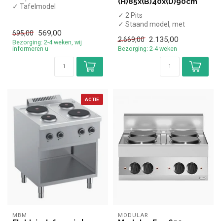
(H)85x(B)40x(D)90cm
✓ Tafelmodel
✓ 5 kW
✓ 2 Pits
✓ 400 Volt
✓ Staand model, met
569,00
onderkast
695,00
2.135,00
2.669,00
✓ 2x 5,5kW
Bezorging: 2-4 weken, wij
informeren u
Bezorging: 2-4 weken
✓ Gas
ACTIE
MBM
MODULAR