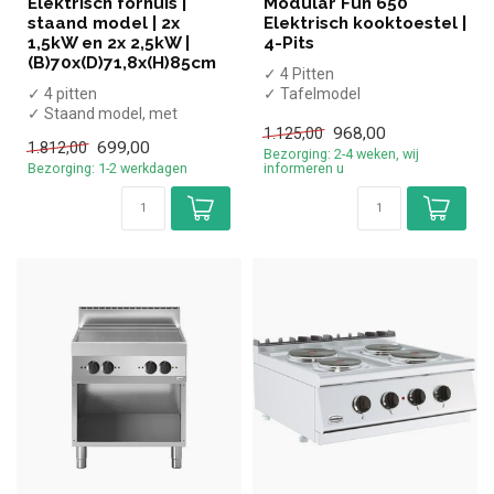
Elektrisch fornuis |
Modular Fun 650
staand model | 2x
Elektrisch kooktoestel |
1,5kW en 2x 2,5kW |
4-Pits
(B)70x(D)71,8x(H)85cm
✓ 4 Pitten
✓ 4 pitten
✓ Tafelmodel
✓ Staand model, met
✓ 10,4 kW
968,00
onderkast
✓ 400 Volt
1.125,00
699,00
1.812,00
✓ 8 kW
Bezorging: 2-4 weken, wij
Bezorging: 1-2 werkdagen
informeren u
✓ 400 Volt