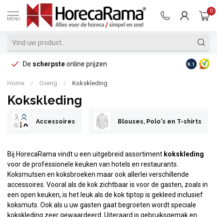
0
MENU
De
scherpste
online prijzen
Op reke
9.1
Home
/
Overig
/
Kokskleding
Kokskleding
Accessoires
Blouses, Polo's en T-shirts
Bij HorecaRama vindt u een uitgebreid assortiment
kokskleding
voor de professionele keuken van hotels en restaurants.
Koksmutsen en koksbroeken maar ook allerlei verschillende
accessoires. Vooral als de kok zichtbaar is voor de gasten, zoals in
een open keuken, is het leuk als de kok tiptop is gekleed inclusief
koksmuts. Ook als u uw gasten gaat begroeten wordt speciale
kokskleding zeer gewaardeerd. Uiteraard is gebruiksgemak en