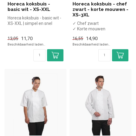
Horeca koksbuis -
Horeca koksbuis - chef
basic wit - XS-XXL
zwart - korte mouwen -
XS-3XL
Horeca koksbuis - basic wit -
XS-XXL | simpel en snel
✓ Chef zwart
kopen voor in de horeca. O...
✓ Korte mouwen
✓ XS-3XL
11,70
14,90
13,05
16,55
Beschikbaarheid laden..
Beschikbaarheid laden..