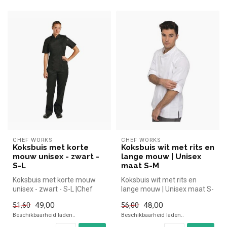
CHEF WORKS
CHEF WORKS
Koksbuis met korte
Koksbuis wit met rits en
mouw unisex - zwart -
lange mouw | Unisex
S-L
maat S-M
Koksbuis met korte mouw
Koksbuis wit met rits en
unisex - zwart - S-L |Chef
lange mouw | Unisex maat S-
Works simpel en snel kopen
M
49,00
48,00
51,60
56,00
vo...
Beschikbaarheid laden..
Beschikbaarheid laden..