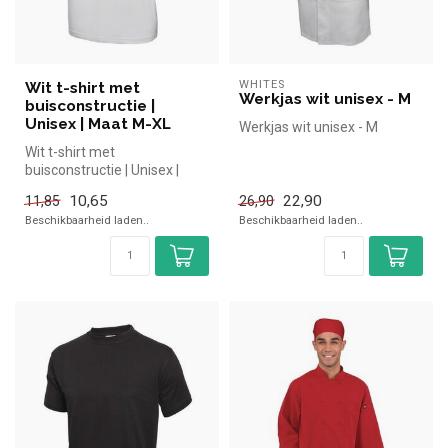
WHITES
Wit t-shirt met
Werkjas wit unisex - M
buisconstructie |
Unisex | Maat M-XL
Werkjas wit unisex - M
Wit t-shirt met
buisconstructie | Unisex |
Maat M-XL simpel en snel
10,65
22,90
11,85
26,90
kopen voor i...
Beschikbaarheid laden..
Beschikbaarheid laden..