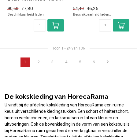
XXL | Simpel en snel kopen
de...
77,80
46,25
90,60
54,40
v...
Beschikbaarheid laden..
Beschikbaarheid laden..
Toon
1
-
24
van 136
1
2
3
4
5
6
De kokskleding van HorecaRama
U vindt bij de afdeling kokskleding van HorecaRama een ruime
keus uit verschillende kledingstukken. Een schort of halterschort,
horeca werkschoenen, en koksmutsen in tal van kleuren en
uitvoeringen. Ook de bovenkleding in de vorm van een koksbuis is
bij HorecaRama ruim gesorteerd en verkrijgbaar in verschillende