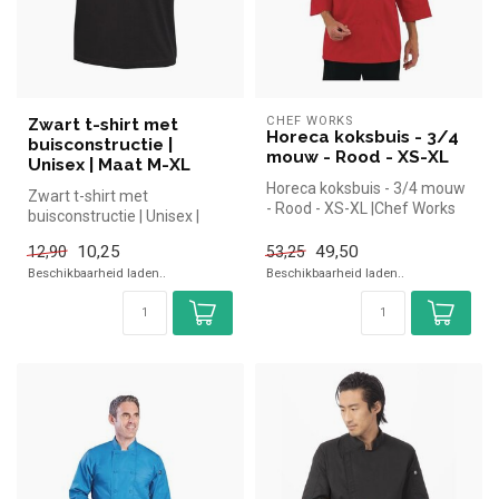
CHEF WORKS
Zwart t-shirt met
Horeca koksbuis - 3/4
buisconstructie |
mouw - Rood - XS-XL
Unisex | Maat M-XL
Horeca koksbuis - 3/4 mouw
Zwart t-shirt met
- Rood - XS-XL |Chef Works
buisconstructie | Unisex |
simpel en snel kopen voor ...
Maat M-XL simpel en snel
10,25
49,50
12,90
53,25
kopen voor...
Beschikbaarheid laden..
Beschikbaarheid laden..