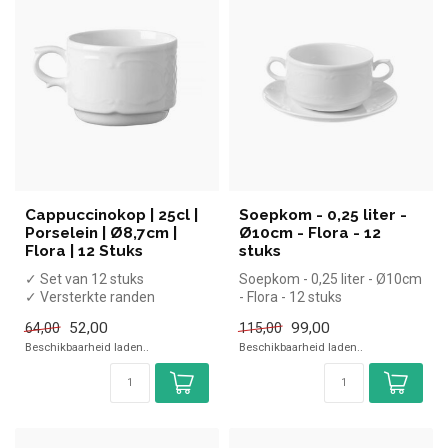
Cappuccinokop | 25cl |
Soepkom - 0,25 liter -
Porselein | Ø8,7cm |
Ø10cm - Flora - 12
Flora | 12 Stuks
stuks
✓ Set van 12 stuks
Soepkom - 0,25 liter - Ø10cm
✓ Versterkte randen
- Flora - 12 stuks
✓ Vaatwasserbestendig
52,00
99,00
64,00
115,00
✓ Ø8,7cm
Beschikbaarheid laden..
Beschikbaarheid laden..
x Excl...