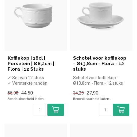
Koffiekop | 18cl |
Schotel voor koffiekop
Porselein | Ø8,2cm |
- Ø13,8cm - Flora - 12
Flora | 12 Stuks
stuks
✓ Set van 12 stuks
Schotel voor koffiekop -
✓ Versterkte randen
Ø13,8cm - Flora - 12 stuks
✓ Vaatwasserbestendig
44,50
27,90
55,00
34,20
✓ Ø8,2cm
Beschikbaarheid laden..
Beschikbaarheid laden..
x Excl...