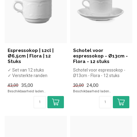
Espressokop | 12cl |
Schotel voor
Ø6,5cm | Flora | 12
espressokop - Ø13cm -
Stuks
Flora - 12 stuks
✓ Set van 12 stuks
Schotel voor espressokop -
✓ Versterkte randen
Ø13cm - Flora - 12 stuks
✓ Vaatwasserbestendig
35,00
24,00
43,00
30,00
✓ Ø6,5cm
Beschikbaarheid laden..
Beschikbaarheid laden..
x Excl...