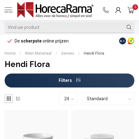
0
MENU
De
scherpste
online prijzen
Op reke
9.1
Home
/
Klein Materiaal
/
Servies
/
Hendi Flora
Hendi Flora
Filters