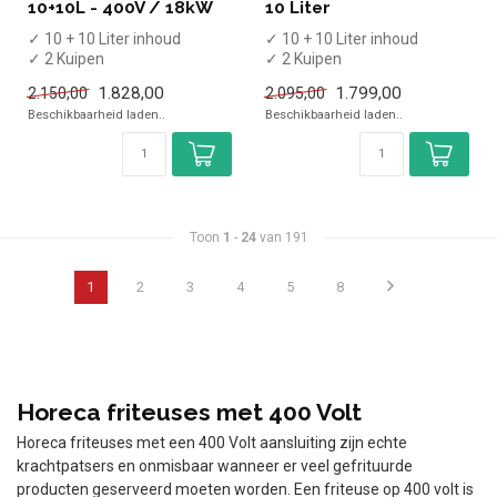
10+10L - 400V / 18kW
10 Liter
✓ 10 + 10 Liter inhoud
✓ 10 + 10 Liter inhoud
✓ 2 Kuipen
✓ 2 Kuipen
✓ Met aftapkraan
✓ Aftapkraan
1.828,00
1.799,00
2.150,00
2.095,00
✓ Tafelmodel
✓ Tafelmodel
Beschikbaarheid laden..
Beschikbaarheid laden..
✓ 18 kW
✓ 15 kW
✓ 4...
✓ 400 V...
Toon
1
-
24
van 191
1
2
3
4
5
8
Horeca friteuses met 400 Volt
Horeca friteuses met een 400 Volt aansluiting zijn echte
krachtpatsers en onmisbaar wanneer er veel gefrituurde
producten geserveerd moeten worden. Een friteuse op 400 volt is