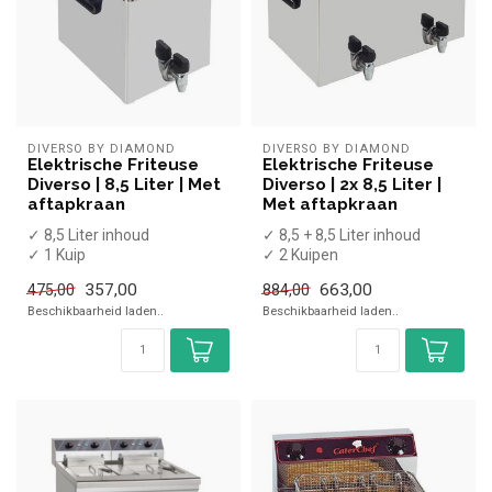
DIVERSO BY DIAMOND
DIVERSO BY DIAMOND
Elektrische Friteuse
Elektrische Friteuse
Diverso | 8,5 Liter | Met
Diverso | 2x 8,5 Liter |
aftapkraan
Met aftapkraan
✓ 8,5 Liter inhoud
✓ 8,5 + 8,5 Liter inhoud
✓ 1 Kuip
✓ 2 Kuipen
✓ Aftapkraan
✓ Aftapkraan
357,00
663,00
475,00
884,00
✓ Tafelmodel
✓ Tafelmodel
Beschikbaarheid laden..
Beschikbaarheid laden..
✓ 4,5 kW
✓ 9 kW
✓ 400 Volt
✓ 2x 4...