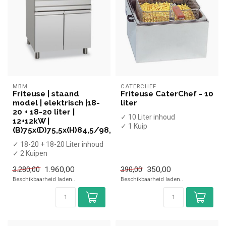
MBM
CATERCHEF
Friteuse | staand
Friteuse CaterChef - 10
model | elektrisch |18-
liter
20 + 18-20 liter |
✓ 10 Liter inhoud
12+12kW |
✓ 1 Kuip
(B)75x(D)75,5x(H)84,5/98,5cm
X Aftapkraan
✓ 18-20 + 18-20 Liter inhoud
✓ Tafelmodel
✓ 2 Kuipen
✓ 6 kW
✓ Aftapkraan
✓ 400 Volt
1.960,00
350,00
3.280,00
390,00
✓ Staand model
Beschikbaarheid laden..
Beschikbaarheid laden..
✓ 2x 12 ...