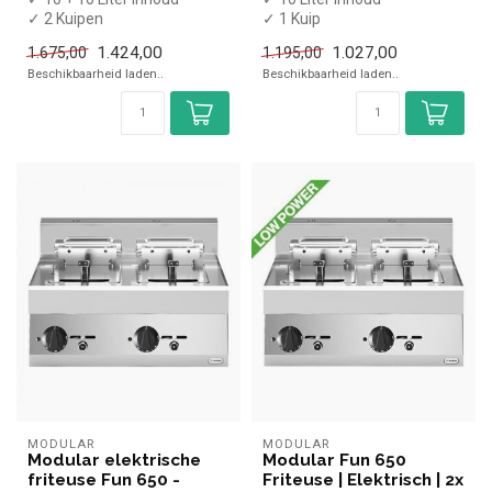
✓ 2 Kuipen
✓ 1 Kuip
✓ Met aftapkraan
✓ Met aftapkraan
1.424,00
1.027,00
1.675,00
1.195,00
✓ Tafelmodel
✓ Tafelmodel
Beschikbaarheid laden..
Beschikbaarheid laden..
✓ 18 kW
✓ 7,5kW
✓ 4...
✓ 400 Volt
MODULAR
MODULAR
Modular elektrische
Modular Fun 650
friteuse Fun 650 -
Friteuse | Elektrisch | 2x