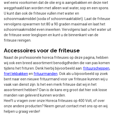
wel eens voorkomen dat de olie erg is aangebakken en deze niet
weggehaald kan worden met alleen wat water, sop en een spons.
U kunt dan ook de friteuse vullen met water en
schoonmaakmiddel (soda of schoonmaaktablet). Laat de friteuse
vervolgens opwarmen tot 80 a 90 graden maximaal en laat het
schoonmaakmiddel even inwerken. Vervolgens laat u het water uit
de friteuse weer leeglopen en kunt u de binnenkant van de
friteuse reinigen.
Accessoires voor de friteuse
Naast de professionele horeca friteuses op deze pagina, hebben
wij ook een breed assortiment benodigdheden die van pas komen
tijdens het frituren. Denk hierbij bijvoorbeeld aan:
frituurscheppen
,
friet lekbakken
en
frituurmanden
. Ook als u bijvoorbeeld op zoek
bent naar een nieuwe frituurmand voor uw friteuse kunnen wij u
vaak van dienst zijn. Is het een merk friteuse dat wij in het
assortiment hebben? Dan is de kans erg groot dat hier ook losse
manden van geleverd kunnen worden.
Heeft u vragen over onze Horeca friteuses op 400 Volt, of over
onze andere producten? Neem gerust contact met ons op en wij
helpen u graag verder!