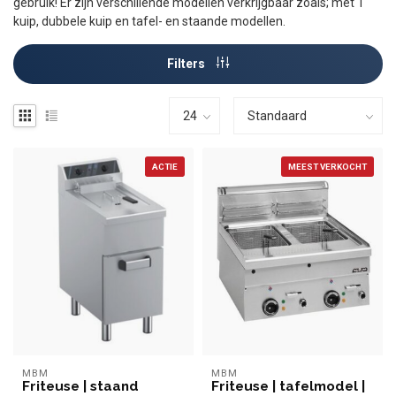
gebruik! Er zijn verschillende modellen verkrijgbaar zoals; met 1
kuip, dubbele kuip en tafel- en staande modellen.
Filters
ACTIE
MEEST VERKOCHT
MBM
MBM
Friteuse | staand
Friteuse | tafelmodel |