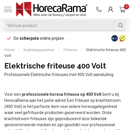
0
MENU
De
scherpste
online prijzen
Op reke
9.1
Home
/
Keukenapparatuur
/
Friteuse
/
Elektrische friteuse 400
Volt
Elektrische friteuse 400 Volt
Professionele Elektrische friteuses met 400 Volt aansluiting
Voor een
professionele horeca friteuse op 400 Volt
bent u bij
HorecaRama aan het juiste adres! Een friteuse op krachtstroom
(400 Volt) is het perfecte item voor iedere horecagelegenheid
waar veel gefrituurde producten geserveerd worden. Onze
krachtstroom friteuses zijn geproduceerd door bekende
gerenommeerde merken en zijn geschikt voor professioneel