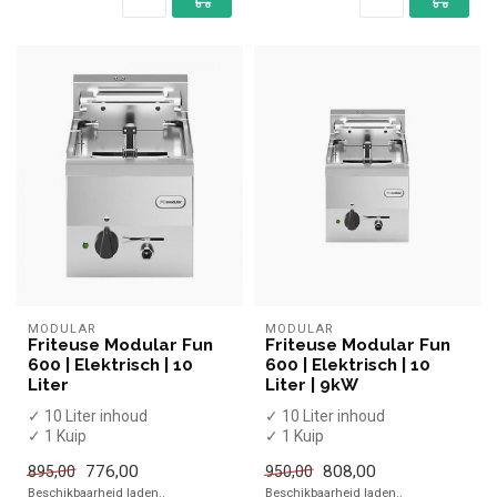
MODULAR
MODULAR
Friteuse Modular Fun
Friteuse Modular Fun
600 | Elektrisch | 10
600 | Elektrisch | 10
Liter
Liter | 9kW
✓ 10 Liter inhoud
✓ 10 Liter inhoud
✓ 1 Kuip
✓ 1 Kuip
✓ Met aftapkraan
✓ Met aftapkraan
776,00
808,00
895,00
950,00
✓ Tafelmodel
✓ Tafelmodel
Beschikbaarheid laden..
Beschikbaarheid laden..
✓ 7,5 kW
✓ 9 kW