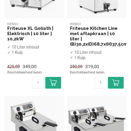
HENDI
HENDI
Friteuse XL Goliath |
Friteuse Kitchen Line
Elektrisch | 10 liter |
met aftapkraan | 10
10,2kW
liter |
(B)30,2x(D)68,7x(H)37,5cm
✓ 10 Liter inhoud
✓ 1 Kuip
✓ 10 Liter inhoud
✓ Met aftapkraan
✓ 1 Kuip
✓ Tafelmodel
✓ Aftapkraan
349,00
319,00
425,00
390,00
✓ 10,2 kW
✓ Tafelmodel
Beschikbaarheid laden..
Beschikbaarheid laden..
✓ 400 Vo...
✓ 6,6 kW
✓ 400 Volt