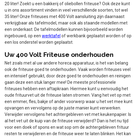
20 liter! Zoekt u een bakkerij of oliebollen friteuse? Ook deze kunt
u in ons assortiment vinden in veel verschillende soorten, tot wel
35 liter! Onze friteuses met 400 Volt aansluiting zijn daarnaast
verkrijgbaar als tafelmodel, maar ook als staande modellen met
een onderkast. De tafelmodellen kunnen bijvoorbeeld worden
ingebouwd, op een
werktafel
of werkbank geplaatst worden of op
een los onderstel worden geplaatst.
Uw 400 Volt Friteuse onderhouden
Net zoals met al uw andere horeca apparatuur, is het van belang
ook de friteuse goed te onderhouden. Vaak worden friteuses veel
en intensief gebruikt, door deze goed te onderhouden en reinigen
gaan deze een stuk langer mee! De meeste professionele
friteuses hebben een aftapkraan. Hiermee kunt u eenvoudig het
oude frituurvet uit de friteuse laten stromen. Vang het vet op met
een emmer, fles, bakje of ander voorwerp waar u het vet mee kunt
opvangen en vervolgens op de juiste manier kunt verwerken.
Verwijder vervolgens het achtergebleven vet met keukenpapier. Is
al het vet uit de kuip van de friteuse verwijderd? Dan is het nu tijd
voor een doek of spons en wat sop om de achtergebleven frituur
resten te verwijderen en de friteuse weer te laten blinken. Het kan