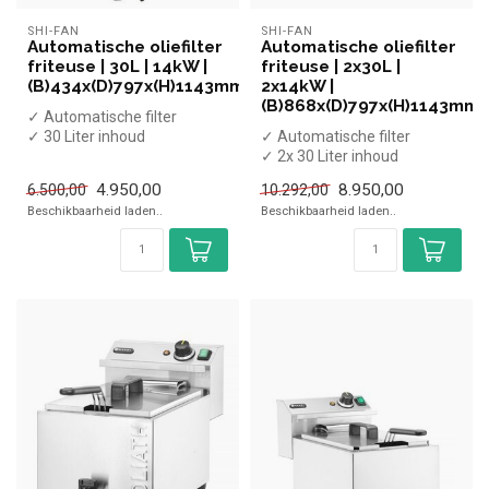
SHI-FAN
SHI-FAN
Automatische oliefilter
Automatische oliefilter
friteuse | 30L | 14kW |
friteuse | 2x30L |
(B)434x(D)797x(H)1143mm
2x14kW |
(B)868x(D)797x(H)1143mm
✓ Automatische filter
✓ 30 Liter inhoud
✓ Automatische filter
✓ Met aftapkraan
✓ 2x 30 Liter inhoud
✓ Staand model
✓ Met aftapkraan
4.950,00
8.950,00
6.500,00
10.292,00
✓ 40...
✓ Staand model
Beschikbaarheid laden..
Beschikbaarheid laden..
✓...