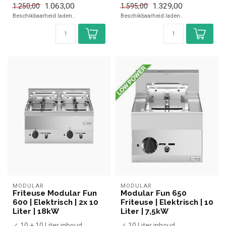
1.063,00
1.329,00
1.250,00
1.595,00
✓ Tafelmodel
✓ Tafelmodel
Beschikbaarheid laden..
Beschikbaarheid laden..
✓ 9 kW
✓ 15 kW
✓ 400 Volt
✓ 4...
MODULAR
MODULAR
Friteuse Modular Fun
Modular Fun 650
600 | Elektrisch | 2x 10
Friteuse | Elektrisch | 10
Liter | 18kW
Liter | 7,5kW
✓ 10 + 10 Liter inhoud
✓ 10 Liter inhoud