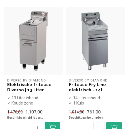
DIVERSO BY DIAMOND
DIVERSO BY DIAMOND
Elektrische friteuse
Friteuse Fry Line -
Diverso | 13 Liter
elektrisch - 14L
✓ 13 Liter inhoud
✓ 14 Liter inhoud
✓ Koude zone
✓ 1 Kuip
✓ Met aftapkraan
✓ Aftapkraan
1.107,00
761,00
1.476,00
1.014,00
✓ Staand model
✓ Staand model
Beschikbaarheid laden..
Beschikbaarheid laden..
✓ Inclusief f...
✓ 9 kW
✓ 400 Volt