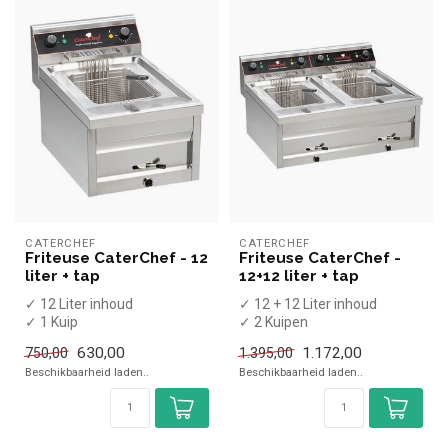
CATERCHEF
CATERCHEF
Friteuse CaterChef - 12
Friteuse CaterChef -
liter + tap
12+12 liter + tap
✓ 12 Liter inhoud
✓ 12 + 12 Liter inhoud
✓ 1 Kuip
✓ 2 Kuipen
✓ Aftapkraan
✓ Aftapkraan
630,00
1.172,00
750,00
1.395,00
✓ Tafelmodel
✓ Tafelmodel
Beschikbaarheid laden..
Beschikbaarheid laden..
✓ 9 kW
✓ 2x 9 kW
✓ 400 Volt
✓ 2x ...