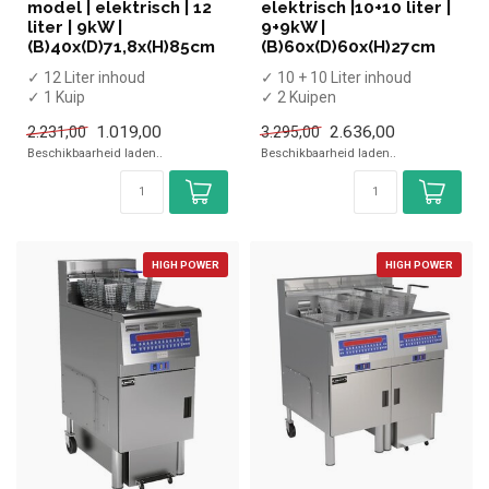
model | elektrisch | 12
elektrisch |10+10 liter |
liter | 9kW |
9+9kW |
(B)40x(D)71,8x(H)85cm
(B)60x(D)60x(H)27cm
✓ 12 Liter inhoud
✓ 10 + 10 Liter inhoud
✓ 1 Kuip
✓ 2 Kuipen
✓ Met aftapkraan
✓ Met aftapkraan
1.019,00
2.636,00
2.231,00
3.295,00
✓ Staand model
✓ Tafelmodel
Beschikbaarheid laden..
Beschikbaarheid laden..
✓ 9 kW
✓ 2x 9 kW
✓ 400 Vol...
✓...
HIGH POWER
HIGH POWER