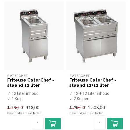
CATERCHEF
CATERCHEF
Friteuse CaterChef -
Friteuse CaterChef -
staand 12 liter
staand 12+12 liter
✓ 12 Liter inhoud
✓ 12 + 12 Liter inhoud
✓ 1 Kuip
✓ 2 Kuipen
✓ Aftapkraan
✓ Aftapkraan
913,00
1.508,00
1.075,00
1.795,00
✓ Staand model
✓ Staand model
Beschikbaarheid laden..
Beschikbaarheid laden..
✓ 9 kW
✓ 2x 9 kW
✓ 400 Volt
✓ 2...