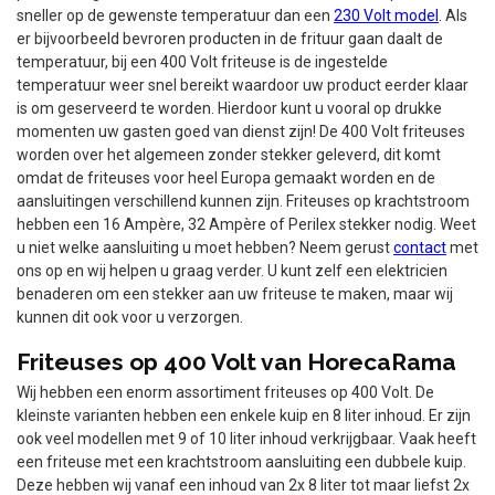
sneller op de gewenste temperatuur dan een
230 Volt model
. Als
er bijvoorbeeld bevroren producten in de frituur gaan daalt de
temperatuur, bij een 400 Volt friteuse is de ingestelde
temperatuur weer snel bereikt waardoor uw product eerder klaar
is om geserveerd te worden. Hierdoor kunt u vooral op drukke
momenten uw gasten goed van dienst zijn! De 400 Volt friteuses
worden over het algemeen zonder stekker geleverd, dit komt
omdat de friteuses voor heel Europa gemaakt worden en de
aansluitingen verschillend kunnen zijn. Friteuses op krachtstroom
hebben een 16 Ampère, 32 Ampère of Perilex stekker nodig. Weet
u niet welke aansluiting u moet hebben? Neem gerust
contact
met
ons op en wij helpen u graag verder. U kunt zelf een elektricien
benaderen om een stekker aan uw friteuse te maken, maar wij
kunnen dit ook voor u verzorgen.
Friteuses op 400 Volt van HorecaRama
Wij hebben een enorm assortiment friteuses op 400 Volt. De
kleinste varianten hebben een enkele kuip en 8 liter inhoud. Er zijn
ook veel modellen met 9 of 10 liter inhoud verkrijgbaar. Vaak heeft
een friteuse met een krachtstroom aansluiting een dubbele kuip.
Deze hebben wij vanaf een inhoud van 2x 8 liter tot maar liefst 2x