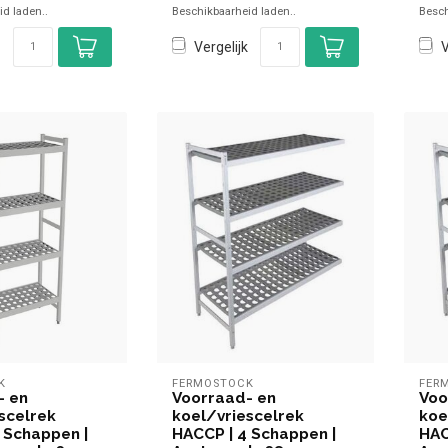
d laden..
Beschikbaarheid laden..
Besch
✓ 4 N...
✓ 4 N
Vergelijk
V
K
FERMOSTOCK
FER
- en
Voorraad- en
Voo
scelrek
koel/vriescelrek
koe
 Schappen |
HACCP | 4 Schappen |
HAC