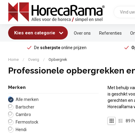
Kies een categorie
Over ons
Referenties
On
De
scherpste
online prijzen
O
Home
/
Overig
/
Opbergrek
Professionele opbergrekken en
Merken
Met behulp v
is geschikt v
Alle merken
gerechten en 
HorecaRama vo
Bartscher
Cambro
89
P
Fermostock
Hendi