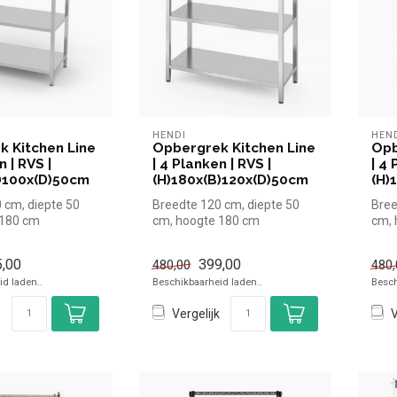
HENDI
HEN
 Kitchen Line
Opbergrek Kitchen Line
Opb
n | RVS |
| 4 Planken | RVS |
| 4 
)100x(D)50cm
(H)180x(B)120x(D)50cm
(H)
 cm, diepte 50
Breedte 120 cm, diepte 50
Bree
 180 cm
cm, hoogte 180 cm
cm, 
,00
399,00
480,00
480,
d laden..
Beschikbaarheid laden..
Besch
Vergelijk
V