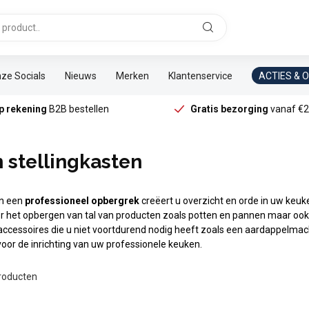
ze Socials
Nieuws
Merken
Klantenservice
ACTIES & 
p rekening
B2B bestellen
Gratis bezorging
vanaf €2
 stellingkasten
an een
professioneel opbergrek
creëert u overzicht en orde in uw keu
oor het opbergen van tal van producten zoals potten en pannen maar oo
accessoires die u niet voortdurend nodig heeft zoals een aardappelmac
or de inrichting van uw professionele keuken.
roducten