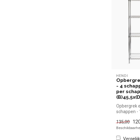
HENDI
Opbergrek
- 4 schap
per schap
(B)45,5x(
Opbergrek ex
schappen - 
- (B)45,5x(
120
135,00
Beschikbaarhei
Vergelijk