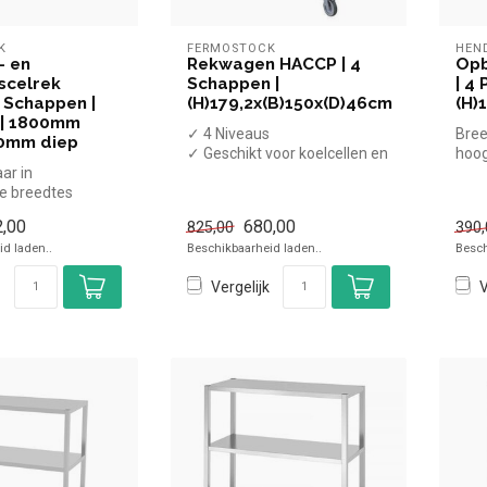
K
FERMOSTOCK
HEN
- en
Rekwagen HACCP | 4
Opb
scelrek
Schappen |
| 4 
 Schappen |
(H)179,2x(B)150x(D)46cm
(H)
| 1800mm
✓ 4 Niveaus
Bree
60mm diep
✓ Geschikt voor koelcellen en
hoo
ar in
vriescellen
de breedtes
✓ Breedte 150 cm, diepte...
800 mm, diepte
,00
680,00
825,00
390,
d laden..
Beschikbaarheid laden..
Besch
Vergelijk
V