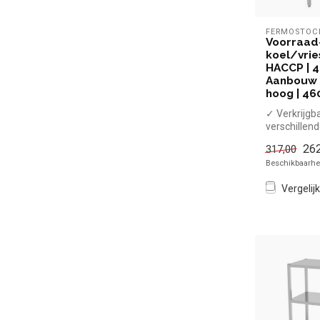
FERMOSTOC
Voorraad
koel/vrie
HACCP | 4
Aanbouw 
hoog | 4
✓ Verkrijgba
verschillen
✓ Hoogte 1
262
317,00
460 mm
Beschikbaarhei
✓ 4 N...
Vergelijk