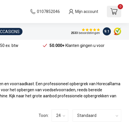
0
0107852046
Mijn account
OCCASIONS
9.1
2533
beoordelingen
50 ex. btw
50.000+
Klanten gingen u voor
ken en voorraadkast. Een professioneel opbergrek van HorecaRama
k voor het opbergen van voedselvoorraden, reeds bereide
hine. Kijk naar het grote aanbod professionele opbergrekken van
Toon: