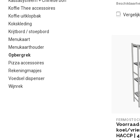
Kassasysteem + Chinese bon
Beschikbaarhei
Koffie Thee accessoires
Vergelijk
Koffie uitklopbak
Kokskleding
Krijtbord / stoepbord
Menukaart
Menukaarthouder
Opbergrek
Pizza accessoires
Rekeningmapjes
Voedsel dispenser
Wijnrek
FERMOSTOC
Voorraad
koel/vrie
HACCP | 4