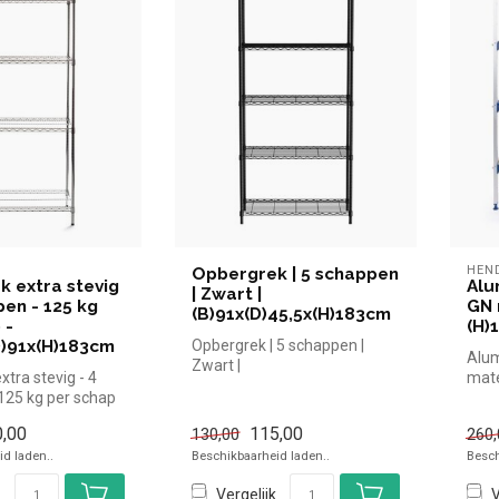
HEN
Opbergrek | 5 schappen
 extra stevig
Alu
| Zwart |
pen - 125 kg
GN 
(B)91x(D)45,5x(H)183cm
 -
(H)
D)91x(H)183cm
Opbergrek | 5 schappen |
Alum
Zwart |
tra stevig - 4
mate
(B)91x(D)45,5x(H)183cm
125 kg per schap
(H)1
D)91x(H)183cm ...
|Hen
,00
115,00
130,00
260,
d laden..
Beschikbaarheid laden..
Besch
Vergelijk
V