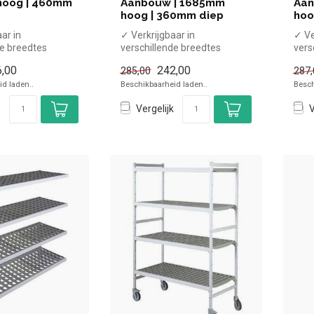
oog | 460mm
Aanbouw | 1685mm
Aan
hoog | 360mm diep
hoo
ar in
✓ Verkrijgbaar in
✓ Ve
de breedtes
verschillende breedtes
vers
800 mm, diepte
✓ Hoogte 1685 mm, diepte
✓ Ho
,00
242,00
285,00
287,
360 mm
360
d laden..
Beschikbaarheid laden..
Besch
✓ 4 N...
✓ 4 N
Vergelijk
V