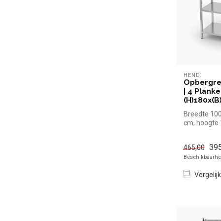
HENDI
Opbergrek
| 4 Planke
(H)180x(B
Breedte 100
cm, hoogte
395
465,00
Beschikbaarhei
Vergelijk