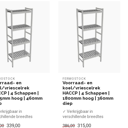
MOSTOCK
FERMOSTOCK
rraad- en
Voorraad- en
l/vriescelrek
koel/vriescelrek
CP | 4 Schappen |
HACCP | 4 Schappen |
5mm hoog | 460mm
1800mm hoog | 360mm
p
diep
rkrijgbaar in
✓ Verkrijgbaar in
chillende breedtes
verschillende breedtes
ogte 1685 mm, diepte
✓ Hoogte 1800 mm, diepte
339,00
315,00
00
386,00
 mm
360 mm