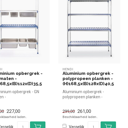
DI
HENDI
minium opbergrek -
Aluminium opbergrek -
maten -
polypropeen planken -
168,5x(B)112x(D)35,5
(H)168,5x(B)128x(D)40,5
inium opbergrek - GN
Aluminium opbergrek -
n -
polypropeen planken -
68,5x(B)112x(D)35,5
(H)168,5x(B)128x(D)40,5
di simpel en snel k...
|Hendi simpe...
227,00
261,00
00
299,00
ikbaarheid laden..
Beschikbaarheid laden..
ergelijk
Vergelijk