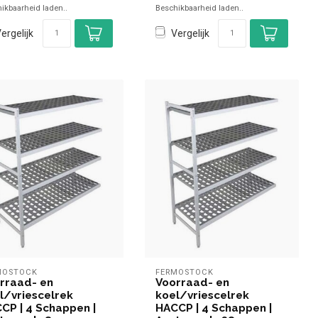
ikbaarheid laden..
Beschikbaarheid laden..
...
✓ 4 N...
ergelijk
Vergelijk
MOSTOCK
FERMOSTOCK
rraad- en
Voorraad- en
l/vriescelrek
koel/vriescelrek
CP | 4 Schappen |
HACCP | 4 Schappen |