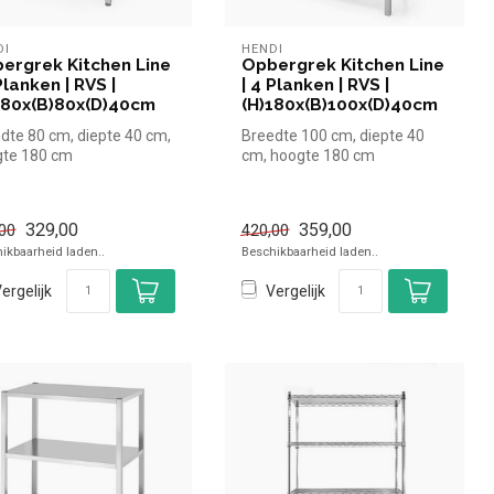
DI
HENDI
ergrek Kitchen Line
Opbergrek Kitchen Line
Planken | RVS |
| 4 Planken | RVS |
180x(B)80x(D)40cm
(H)180x(B)100x(D)40cm
dte 80 cm, diepte 40 cm,
Breedte 100 cm, diepte 40
gte 180 cm
cm, hoogte 180 cm
329,00
359,00
00
420,00
ikbaarheid laden..
Beschikbaarheid laden..
ergelijk
Vergelijk