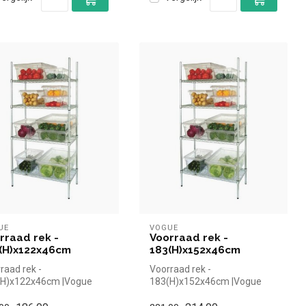
UE
VOGUE
rraad rek -
Voorraad rek -
(H)x122x46cm
183(H)x152x46cm
raad rek -
Voorraad rek -
(H)x122x46cm |Vogue
183(H)x152x46cm |Vogue
el en snel kopen voor in
simpel en snel kopen voor in
oreca. Ov...
de horeca. Ov...