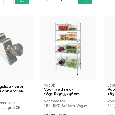
VOGUE
VOG
gshaak voor
Voorraad rek -
Voo
m opbergrek
183(H)x91,5x46cm
183
n
Voorraad rek -
Voor
haak voor
183(H)x91,5x46cm |Vogue
183
opbergrek GN
simpel en snel kopen voor in
simp
i simpel en snel
de horeca. O...
de h