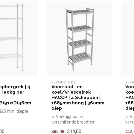
FERMOSTOCK
FER
opbergrek | 4
Voorraad- en
Voo
| 50kg per
koel/vriescelrek
koe
HACCP | 4 Schappen |
HAC
(B)91x(D)46cm
1685mm hoog | 360mm
168
diep
die
825 mm, diepte
✓ Verkrijgbaar in
✓ Ve
verschillende breedtes
vers
aagvermogen per
✓ Hoogte 1685 mm, diepte
✓ Ho
00
314,00
382,00
414,
360 mm
460