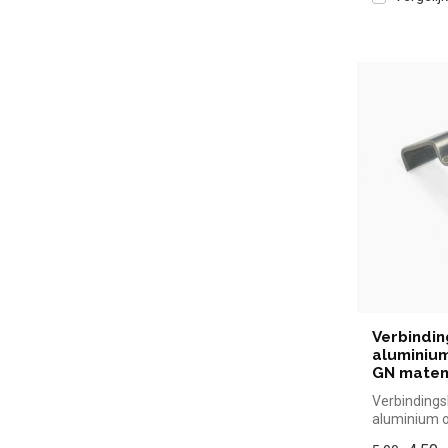
Verbindin
aluminiu
GN mate
Verbindings
aluminium 
maten |Hend