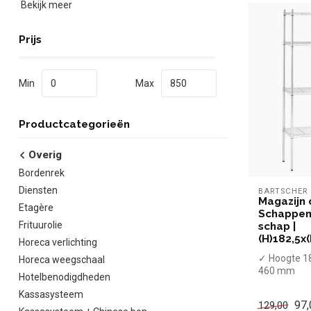
Bekijk meer
Prijs
Min
Max
Productcategorieën
Overig
Bordenrek
Diensten
BARTSCHER
Magazijn 
Etagère
Schappen 
Frituurolie
schap |
(H)182,5x
Horeca verlichting
✓ Hoogte 1
Horeca weegschaal
460 mm
Hotelbenodigdheden
✓ 4 Niveaus
Kassasysteem
✓ 50 kg dr
97,
129,00
plank