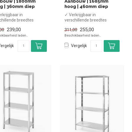
bouw | 1800mm
Aanbouw | 1685mm
g | 360mm diep
hoog | 460mm diep
rkrijgbaar in
✓ Verkrijgbaar in
chillende breedtes
verschillende breedtes
ogte 1800 mm, diepte
✓ Hoogte 1685 mm, diepte
239,00
255,00
00
311,00
 mm
460 mm
ikbaarheid laden..
Beschikbaarheid laden..
...
✓ 4 N...
ergelijk
Vergelijk