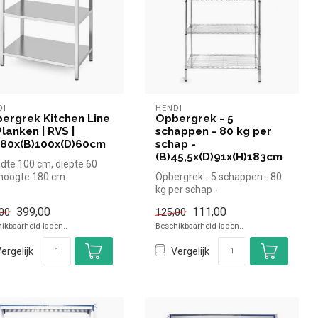
DI
HENDI
ergrek Kitchen Line
Opbergrek - 5
Planken | RVS |
schappen - 80 kg per
180x(B)100x(D)60cm
schap -
(B)45,5x(D)91x(H)183cm
dte 100 cm, diepte 60
hoogte 180 cm
Opbergrek - 5 schappen - 80
kg per schap -
(B)45,5x(D)91x(H)183cm
399,00
111,00
00
125,00
|Hendi simpel ...
ikbaarheid laden..
Beschikbaarheid laden..
ergelijk
Vergelijk