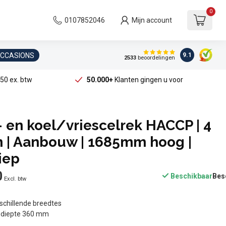
0
0107852046
Mijn account
OCCASIONS
9.1
2533
beoordelingen
50 ex. btw
50.000+
Klanten gingen u voor
 en koel/vriescelrek HACCP | 4
 | Aanbouw | 1685mm hoog |
iep
0
Beschikbaar
Excl. btw
rschillende breedtes
 diepte 360 mm