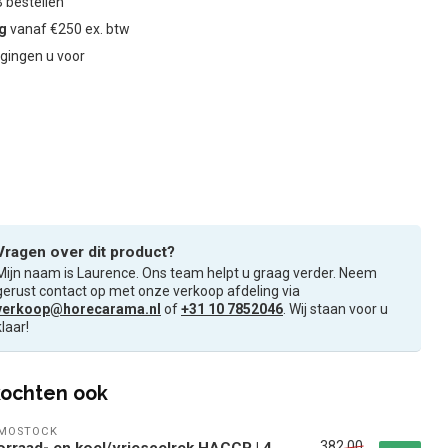
 bestellen
ng
vanaf €250 ex. btw
gingen u voor
Vragen over dit product?
Mijn naam is Laurence. Ons team helpt u graag verder. Neem
gerust contact op met onze verkoop afdeling via
verkoop@horecarama.nl
of
+31 10 7852046
. Wij staan voor u
klaar!
ochten ook
RMOSTOCK
382,00
rraad- en koel/vriescelrek HACCP | 4