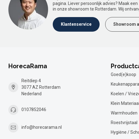
pagina. Liever persoonlijk advies? Maak ee
in onze showroom te Rotterdam. Wij ontvan
Klantenservice
Showroom a
HorecaRama
Productc
Goed(e)koop
Reitdiep 4
Keukenappara
3077 AZ Rotterdam
Nederland
Koelen / Vriez
Klein Materiaa
0107852046
Warmhouden
Roestvrijstaal
info@horecarama.nl
Hygiëne / Sc