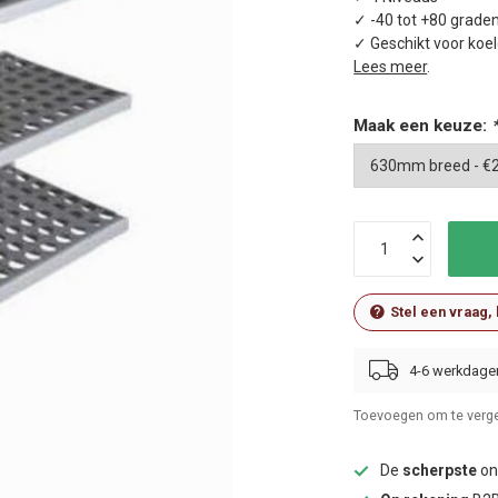
✓ -40 tot +80 grade
✓ Geschikt voor koel
Lees meer
.
Maak een keuze:
Stel een vraag,
4-6 werkdage
Toevoegen om te verge
De
scherpste
onl