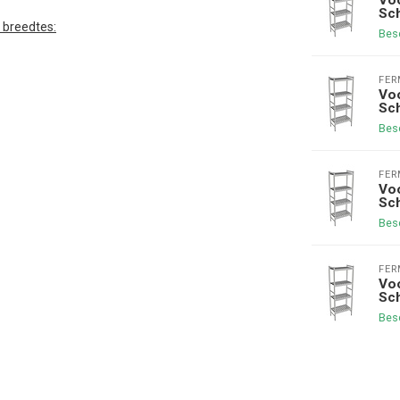
Sc
e breedtes:
Bes
FE
Voo
Sc
Bes
FE
Voo
Sc
Bes
FE
Voo
Sc
Bes