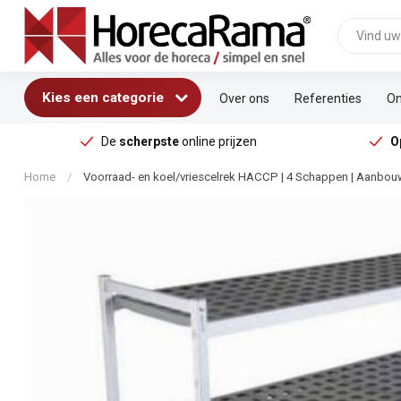
Kies een categorie
Over ons
Referenties
On
De
scherpste
online prijzen
O
Home
/
Voorraad- en koel/vriescelrek HACCP | 4 Schappen | Aanbo