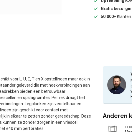
Op rekening
B2B
Gratis bezorgi
50.000+
Klanten 
kt voor L, U, E, T en X opstellingen maar ook in
 staander geleverd die met hoekverbindingen aan
raadrekken bieden een betrouwbaar
iescellen en opslagruimtes. Per rek draagt het
erbindingen. Legplanken zijn verstelbaar en
ingen zijn geschikt voor contact met
Anderen k
lijk in elkaar te zetten zonder gereedschap. Deze
s kunnen ze zonder zorgen in een vriescel
FE
met ø40 mm perforaties.
Voo