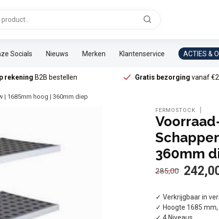
ze Socials
Nieuws
Merken
Klantenservice
ACTIES & 
p rekening
B2B bestellen
Gratis bezorging
vanaf €2
uw | 1685mm hoog | 360mm diep
FERMOSTOCK
Voorraad-
Schappen
360mm d
242,0
285,00
✓ Verkrijgbaar in ve
✓ Hoogte 1685 mm,
✓ 4 Niveaus